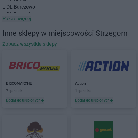
LIDL
Barczewo
LIDL
Barlinek
Pokaż więcej
LIDL
Bartoszyce
LIDL
Będzin
Inne sklepy w miejscowości Strzegom
LIDL
Bełchatów
LIDL
Zobacz wszystkie sklepy
Biała Podlaska
LIDL
Białobrzegi
LIDL
Białystok
LIDL
Bielany Wrocławskie
LIDL
Bielawa
LIDL
Bielsk Podlaski
BRICOMARCHE
Action
LIDL
Bielsko-Biała
7 gazetek
1 gazetka
LIDL
Bieruń
Dodaj do ulubionych
Dodaj do ulubionych
LIDL
Biłgoraj
LIDL
Biskupiec
LIDL
Bochnia
LIDL
Bogatynia
LIDL
Bolechowo