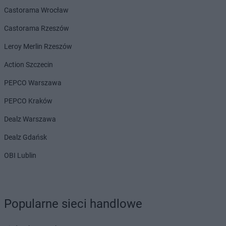
LIDL
Gorzów Wielkopolski
Castorama Wrocław
LIDL
Gorzyce
LIDL
Gostyń
Castorama Rzeszów
LIDL
Gostynin
Leroy Merlin Rzeszów
LIDL
Grajewo
LIDL
Grodzisk Mazowiecki
Action Szczecin
LIDL
Grodzisk Wielkopolski
PEPCO Warszawa
LIDL
Grudziądz
LIDL
Gryfice
PEPCO Kraków
LIDL
Gryfino
Dealz Warszawa
LIDL
Gryfów Śląski
LIDL
Gubin
Dealz Gdańsk
OBI Lublin
LIDL
Hajnówka
LIDL
Horodniany
LIDL
Hrubieszów
LIDL
Iława
Popularne sieci handlowe
LIDL
Imielin
LIDL
Inowrocław