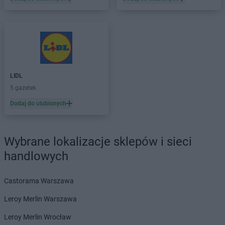
LIDL
Elbląg
LIDL
Garwolin
LIDL
Gdańsk
LIDL
Gdynia
LIDL
Giżycko
LIDL
Gliwice
LIDL
LIDL
Głogów
5 gazetek
LIDL
Głogów Małopolski
Dodaj do ulubionych
LIDL
Głubczyce
LIDL
Głuchołazy
LIDL
Gniezno
Wybrane lokalizacje sklepów i sieci
LIDL
Gogolin
handlowych
LIDL
Gołdap
LIDL
Goleniów
LIDL
Gołków
Castorama Warszawa
LIDL
Golub-Dobrzyń
Leroy Merlin Warszawa
LIDL
Góra Kalwaria
LIDL
Gorlice
Leroy Merlin Wrocław