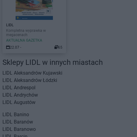
LIDL
Kompletna wyprawka w
megacenach
AKTUALNA GAZETKA
22.07 -
65
Sklepy LIDL w innych miastach
LIDL
Aleksandrów Kujawski
LIDL
Aleksandrów Łódzki
LIDL
Andrespol
LIDL
Andrychów
LIDL
Augustów
LIDL
Banino
LIDL
Baranów
LIDL
Baranowo
LIDL
Barcin