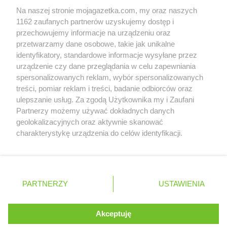
LIDL
Krosno
Na naszej stronie mojagazetka.com, my oraz naszych
LIDL
Kruszwica
Zobacz szczegóły
1162 zaufanych partnerów uzyskujemy dostęp i
LIDL
Kudowa-Zdrój
Retail Radar – analiza rynku
przechowujemy informacje na urządzeniu oraz
LIDL
Kutno
przetwarzamy dane osobowe, takie jak unikalne
LIDL
Kwidzyn
identyfikatory, standardowe informacje wysyłane przez
Wasze ulubione produkty
urządzenie czy dane przeglądania w celu zapewniania
LIDL
Łańcut
spersonalizowanych reklam, wybór spersonalizowanych
LIDL
Łapy
Regulamin serwisu i polityka prywatności
treści, pomiar reklam i treści, badanie odbiorców oraz
LIDL
Łask
ulepszanie usług. Za zgodą Użytkownika my i Zaufani
Mapa strony
LIDL
Łaziska Górne
Partnerzy możemy używać dokładnych danych
LIDL
Łeba
geolokalizacyjnych oraz aktywnie skanować
Wszystkie miasta z lokalizacjami sklepów
LIDL
Łęczna
charakterystykę urządzenia do celów identyfikacji.
Ponieważ cenimy Twoją prywatność, prosimy o zgodę na
LIDL
Łęczyca
korzystanie z tych technologii poprzez kliknięcie
LIDL
Łobez
„Akceptuję”. Zgoda jest dobrowolna i zawsze możesz ją
LIDL
Łódź
zmienić/wycofać klikając przycisk ustawień prywatności
Polska
Czechy
Ukraina
Litwa
Słowacja
Rumunia
LIDL
Łomianki
PARTNERZY
USTAWIENIA
znajdujący się w lewym dolnym rogu strony
LIDL
Łomża
LIDL
Łowicz
. Niektóre rodzaje przetwarzania danych nie wymagają
Akceptuję
LIDL
Łuków
zgody użytkownika, ale masz prawo sprzeciwić się
©
2026
Moja Gazetka Sp. z o.o.