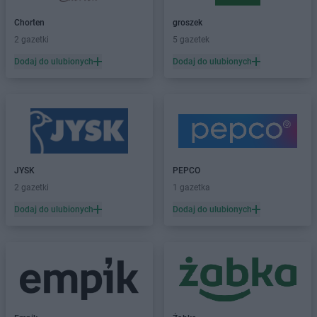
LIDL
Bolesławiec
LIDL
Bolszewo
Chorten
groszek
LIDL
Braniewo
2 gazetki
5 gazetek
LIDL
Brodnica
Dodaj do ulubionych
Dodaj do ulubionych
LIDL
Brzeg
LIDL
Brzeg Dolny
LIDL
Brzesko
LIDL
Brzeziny
LIDL
Brzozów
LIDL
Buczkowice
JYSK
PEPCO
LIDL
Budzistowo
2 gazetki
1 gazetka
LIDL
Buk
LIDL
Busko-Zdrój
Dodaj do ulubionych
Dodaj do ulubionych
LIDL
Bydgoszcz
LIDL
Bytom
LIDL
Bytów
LIDL
Chełm
LIDL
Chełmek