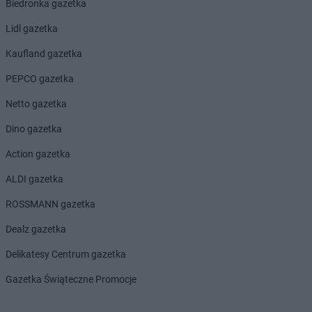
Biedronka gazetka
LIDL
Jabłonna
Lidl gazetka
LIDL
Janki
Kaufland gazetka
LIDL
Jarocin
LIDL
Jarosław
PEPCO gazetka
LIDL
Jasienica
Netto gazetka
LIDL
Jasło
LIDL
Jastrzębie-Zdrój
Dino gazetka
LIDL
Jawiszowice
Action gazetka
LIDL
Jawor
LIDL
Jaworzno
ALDI gazetka
LIDL
Jedrzejow
ROSSMANN gazetka
LIDL
Jelcz-Laskowice
LIDL
Jelenia Góra
Dealz gazetka
LIDL
Józefosław
Delikatesy Centrum gazetka
LIDL
Józefów
Gazetka Świąteczne Promocje
LIDL
Kalisz
LIDL
Kamień Pomorski