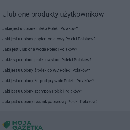
LIDL
Kamienna Góra
LIDL
Kamińskie
Ulubione produkty użytkowników
LIDL
Kartuzy
LIDL
Katowice
Jakie jest ulubione mleko Polek i Polaków?
LIDL
Kąty Wrocławskie
LIDL
Kędzierzyn-Koźle
Jaki jest ulubiony papier toaletowy Polek i Polaków?
LIDL
Kętrzyn
Jaka jest ulubiona woda Polek i Polaków?
LIDL
Kęty
LIDL
Kielce
Jakie są ulubione płatki owsiane Polek i Polaków?
LIDL
Kłobuck
Jaki jest ulubiony środek do WC Polek i Polaków?
LIDL
Kłodzko
LIDL
Kluczbork
Jaki jest ulubiony żel pod prysznic Polek i Polaków?
LIDL
Knurów
Jaki jest ulubiony szampon Polek i Polaków?
LIDL
Kobyłka
LIDL
Kolbudy
Jaki jest ulubiony ręcznik papierowy Polek i Polaków?
LIDL
Kolbuszowa
LIDL
Kołobrzeg
LIDL
Komorniki
LIDL
Konin