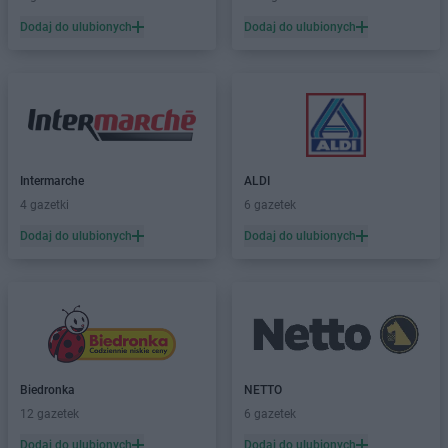
Dodaj do ulubionych
Dodaj do ulubionych
LIDL
Dąbrowa Górnicza
LIDL
Dąbrowa Tarnowska
LIDL
Dąbrówka
LIDL
Darłowo
LIDL
Dawidy Bankowe
LIDL
Dębica
LIDL
Dęblin
Intermarche
ALDI
LIDL
do
4 gazetki
6 gazetek
LIDL
Dobra
Dodaj do ulubionych
Dodaj do ulubionych
LIDL
Dobre Miasto
LIDL
Drawsko Pomorskie
LIDL
Drezdenko
LIDL
Drogoszewo
LIDL
Dywity
LIDL
Działdowo
LIDL
Działoszyn
Biedronka
NETTO
LIDL
Dzierżoniów
12 gazetek
6 gazetek
Dodaj do ulubionych
Dodaj do ulubionych