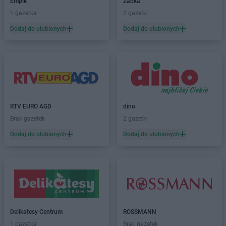
Empik
Żabka
LIDL
Chełmiec
1 gazetka
2 gazetki
LIDL
Chełmno
LIDL
Chełmża
Dodaj do ulubionych
Dodaj do ulubionych
LIDL
Chodzież
LIDL
Chojnice
LIDL
Chojnów
LIDL
Chorzów
LIDL
Choszczno
LIDL
Chrzanów
RTV EURO AGD
dino
LIDL
Chwaszczyno
Brak gazetek
2 gazetki
LIDL
Chyliczki
Dodaj do ulubionych
Dodaj do ulubionych
LIDL
Ciechanów
LIDL
Cieszyn
LIDL
Czechowice-Dziedzice
LIDL
Czeladź
LIDL
Czersk
LIDL
Częstochowa
LIDL
Człuchów
Delikatesy Centrum
ROSSMANN
LIDL
Czołowo-Kolonia
1 gazetka
Brak gazetek