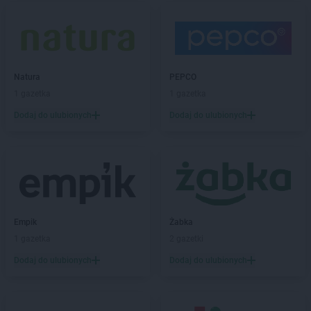
ALDI
Gryfice
ALDI
Gubin
ALDI
Hrubieszów
Natura
PEPCO
ALDI
Iława
1 gazetka
1 gazetka
ALDI
Inowrocław
Dodaj do ulubionych
Dodaj do ulubionych
ALDI
Jarocin
ALDI
Jastrzębie-Zdrój
ALDI
Jawor
ALDI
Jaworzno
ALDI
Jędrzejów
ALDI
Jelcz-Laskowice
Empik
Żabka
ALDI
Jelenia Góra
1 gazetka
2 gazetki
ALDI
Józefów
Dodaj do ulubionych
Dodaj do ulubionych
ALDI
Kalisz
ALDI
Kamienna Góra
ALDI
Katowice