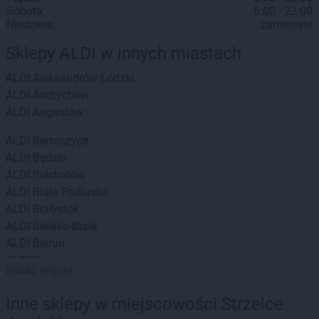
Sobota:
6:00 - 22:00
Niedziela:
zamknięte
Sklepy ALDI w innych miastach
ALDI
Aleksandrów Łódzki
ALDI
Andrychów
ALDI
Augustów
ALDI
Bartoszyce
ALDI
Będzin
ALDI
Bełchatów
ALDI
Biała Podlaska
ALDI
Białystok
ALDI
Bielsko-Biała
ALDI
Bieruń
ALDI
Blachownia
Pokaż więcej
ALDI
Bochnia
ALDI
Brzeg
Inne sklepy w miejscowości Strzelce
ALDI
Brzeziny