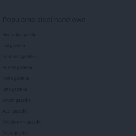
ALDI
Oława
ALDI
Oleśnica
ALDI
Olkusz
Popularne sieci handlowe
ALDI
Olsztyn
ALDI
Opoczno
Biedronka gazetka
ALDI
Opole
ALDI
Ostróda
Lidl gazetka
ALDI
Ostrołęka
Kaufland gazetka
ALDI
Oświęcim
ALDI
Ożarów Mazowiecki
PEPCO gazetka
ALDI
Ozorków
Netto gazetka
ALDI
Pabianice
Dino gazetka
ALDI
Piekary Śląskie
Action gazetka
ALDI
Piła
ALDI
Piotrków Trybunalski
ALDI gazetka
ALDI
Pleszew
ROSSMANN gazetka
ALDI
Płock
ALDI
Płońsk
Dealz gazetka