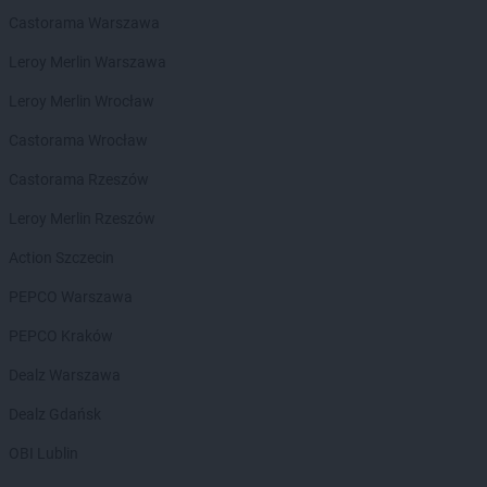
ALDI
Łuków
Castorama Warszawa
Leroy Merlin Warszawa
ALDI
Malbork
ALDI
Marki
Leroy Merlin Wrocław
ALDI
Międzyrzecz
Castorama Wrocław
ALDI
Mielec
ALDI
Mikołów
Castorama Rzeszów
ALDI
Milanówek
Leroy Merlin Rzeszów
ALDI
Mysiadło
ALDI
Myślibórz
Action Szczecin
ALDI
Mysłowice
PEPCO Warszawa
ALDI
Myszków
PEPCO Kraków
ALDI
Nisko
ALDI
Nowa Sól
Dealz Warszawa
ALDI
Nowy Sącz
Dealz Gdańsk
ALDI
Nowy Targ
ALDI
Nysa
OBI Lublin