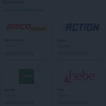
Opolskie
ALDI
Bydgoszcz
ALDI
Bytom
Zobacz wszystkie sklepy
ALDI
Chełm
ALDI
Chojnice
ALDI
Chorzów
ALDI
Choszczno
ALDI
BRICOMARCHE
Ciechanów
Action
ALDI
7 gazetek
Cieszyn
1 gazetka
ALDI
Czechowice-Dziedzice
Dodaj do ulubionych
Dodaj do ulubionych
ALDI
Czerwionka-Leszczyny
ALDI
Częstochowa
ALDI
Dąbrowa Górnicza
ALDI
Dęblin
ALDI
Długołęka
ALDI
Dobra
groszek
hebe
ALDI
Drawsko Pomorskie
5 gazetek
3 gazetki
ALDI
Dywity
Dodaj do ulubionych
Dodaj do ulubionych