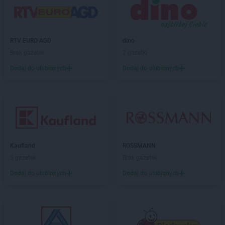
ALDI
Kędzierzyn-Koźle
ALDI
Kęty
ALDI
Kielce
RTV EURO AGD
dino
ALDI
Kiełczewo
Brak gazetek
2 gazetki
ALDI
Kłodzko
Dodaj do ulubionych
Dodaj do ulubionych
ALDI
Kluczbork
ALDI
Knurów
ALDI
Kobyłka
ALDI
Kołobrzeg
ALDI
Konin
ALDI
Kosakowo
ALDI
Kostrzyn nad Odrą
Kaufland
ROSSMANN
ALDI
Koszalin
5 gazetek
Brak gazetek
ALDI
Kowale
Dodaj do ulubionych
Dodaj do ulubionych
ALDI
Koziegłowy
ALDI
Kraków
ALDI
Krapkowice
ALDI
Krosno