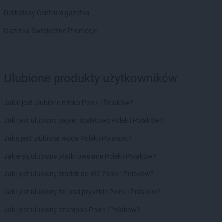
ALDI
Polkowice
Delikatesy Centrum gazetka
ALDI
Poznań
ALDI
Prudnik
Gazetka Świąteczne Promocje
ALDI
Pruszków
ALDI
Przemyśl
ALDI
Pszczyna
ALDI
Puck
Ulubione produkty użytkowników
ALDI
Puławy
ALDI
Pyskowice
Jakie jest ulubione mleko Polek i Polaków?
ALDI
Rabka-Zdrój
Jaki jest ulubiony papier toaletowy Polek i Polaków?
ALDI
Racibórz
Jaka jest ulubiona woda Polek i Polaków?
ALDI
Radom
ALDI
Radomsko
Jakie są ulubione płatki owsiane Polek i Polaków?
ALDI
Radzymin
Jaki jest ulubiony środek do WC Polek i Polaków?
ALDI
Radzyń Podlaski
ALDI
Rawicz
Jaki jest ulubiony żel pod prysznic Polek i Polaków?
ALDI
Reda
Jaki jest ulubiony szampon Polek i Polaków?
ALDI
Rembelszczyzna