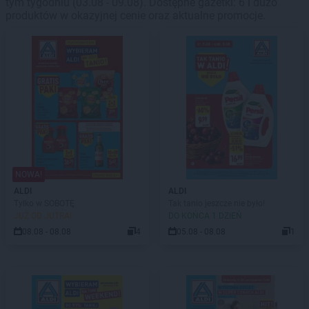
tym tygodniu (03.08 - 09.08). Dostępne gazetki: 6 i dużo
produktów w okazyjnej cenie oraz aktualne promocje.
NOWA!
ALDI
ALDI
Tylko w SOBOTĘ
Tak tanio jeszcze nie było!
JUŻ OD JUTRA!
DO KOŃCA 1 DZIEŃ
08.08 - 08.08
4
05.08 - 08.08
1