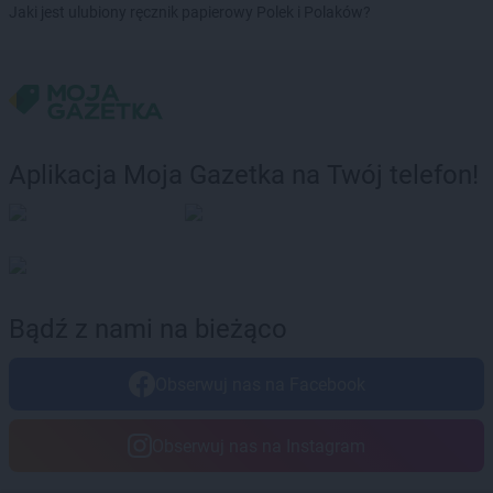
ALDI
Rokietnica
Jaki jest ulubiony ręcznik papierowy Polek i Polaków?
ALDI
Ropczyce
ALDI
Ruda Śląska
ALDI
Rybnik
ALDI
Rydułtowy
ALDI
Rzeszów
ALDI
Rzgów
Aplikacja Moja Gazetka na Twój telefon!
ALDI
Siemianowice Śląskie
ALDI
Sieradz
ALDI
Skarżysko-Kamienna
ALDI
Skawina
ALDI
Skierniewice
Bądź z nami na bieżąco
ALDI
Słubice
ALDI
Słupsk
Obserwuj nas na Facebook
ALDI
Smolec
ALDI
Sochaczew
Obserwuj nas na Instagram
ALDI
Sokołów Podlaski
ALDI
Sopot