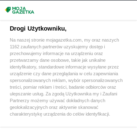
ALDI
Sosnowiec
ALDI
Stalowa Wola
Masz sugestie lub pytania?
ALDI
Stara Iwiczna
Napisz do nas:
support@mojagazetka.com
ALDI
Starachowice
Drogi Użytkowniku,
ALDI
Stargard
Współpraca z nami
ALDI
Starogard Gdański
Na naszej stronie mojagazetka.com, my oraz naszych
Zobacz szczegóły
ALDI
Strzegom
1162 zaufanych partnerów uzyskujemy dostęp i
Retail Radar – analiza rynku
ALDI
Strzelce Opolskie
przechowujemy informacje na urządzeniu oraz
przetwarzamy dane osobowe, takie jak unikalne
ALDI
Suchy Las
identyfikatory, standardowe informacje wysyłane przez
ALDI
Sulechów
Wasze ulubione produkty
urządzenie czy dane przeglądania w celu zapewniania
ALDI
Sulęcin
spersonalizowanych reklam, wybór spersonalizowanych
ALDI
Suwałki
Regulamin serwisu i polityka prywatności
treści, pomiar reklam i treści, badanie odbiorców oraz
ALDI
Swarzędz
ulepszanie usług. Za zgodą Użytkownika my i Zaufani
ALDI
Syców
Mapa strony
Partnerzy możemy używać dokładnych danych
ALDI
Szczecin
geolokalizacyjnych oraz aktywnie skanować
ALDI
Szczecinek
Zawsze najnowsze gazetki w naszej
Wszystkie miasta z lokalizacjami sklepów
charakterystykę urządzenia do celów identyfikacji.
ALDI
Szprotawa
Ponieważ cenimy Twoją prywatność, prosimy o zgodę na
aplikacji
korzystanie z tych technologii poprzez kliknięcie
ALDI
Śrem
„Akceptuję”. Zgoda jest dobrowolna i zawsze możesz ją