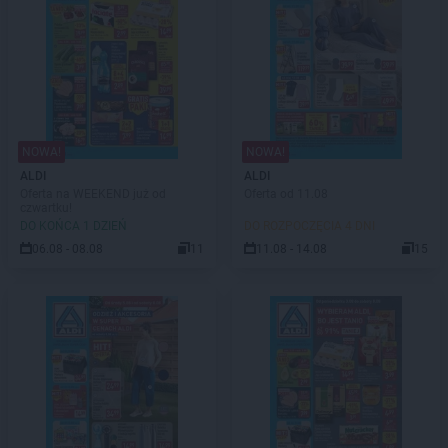
NOWA!
NOWA!
ALDI
ALDI
Oferta na WEEKEND już od
Oferta od 11.08
czwartku!
DO KOŃCA 1 DZIEŃ
DO ROZPOCZĘCIA 4 DNI
06.08 - 08.08
11
11.08 - 14.08
15