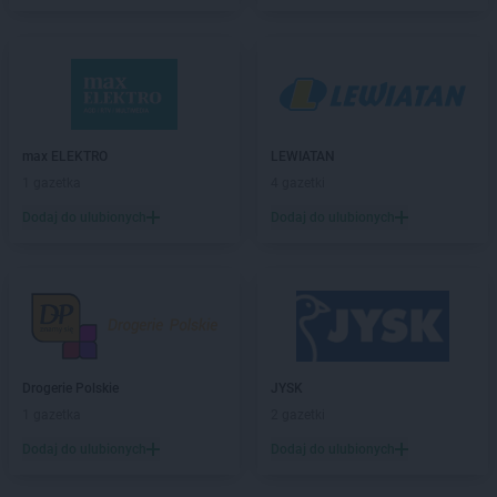
ALDI
Działdowo
ALDI
Dzierżoniów
ALDI
Elbląg
ALDI
Ełk
ALDI
Gdańsk
max ELEKTRO
LEWIATAN
ALDI
Gdynia
1 gazetka
4 gazetki
ALDI
Giżycko
Dodaj do ulubionych
Dodaj do ulubionych
ALDI
Gliwice
ALDI
Głogów
ALDI
Gniezno
ALDI
Goleniów
ALDI
Gorlice
ALDI
Gorzów Wielkopolski
ALDI
Gostyń
Drogerie Polskie
JYSK
ALDI
Grajewo
1 gazetka
2 gazetki
ALDI
Grodzisk Mazowiecki
Dodaj do ulubionych
Dodaj do ulubionych
ALDI
Grodzisk Wielkopolski
ALDI
Grudziądz