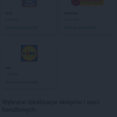
ALDI
Krosno Odrzańskie
ALDI
Krotoszyn
ALDI
ALDI
Kruszewnia
Biedronka
ALDI
6 gazetek
Kryspinów
12 gazetek
ALDI
Kutno
Dodaj do ulubionych
Dodaj do ulubionych
ALDI
Kwidzyn
ALDI
Lębork
ALDI
Legionowo
ALDI
Legnica
ALDI
Leszno
ALDI
Lipno
LIDL
ALDI
Lubań
5 gazetek
ALDI
Lubin
Dodaj do ulubionych
ALDI
Lublin
ALDI
Lubliniec
ALDI
Luboń
Wybrane lokalizacje sklepów i sieci
handlowych
ALDI
Łódź
ALDI
Łomża