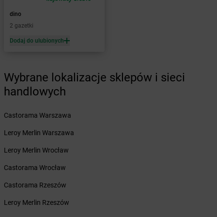
dino
Baranów
dino
dino
Baranowo
2 gazetki
dino
Barcin
Dodaj do ulubionych
dino
Barczewo
dino
Barkowo
dino
Barlinek
Wybrane lokalizacje sklepów i sieci
dino
Bartniczka
handlowych
dino
Baruchowo
dino
Barwice
dino
Będków
Castorama Warszawa
dino
Bedlno
Leroy Merlin Warszawa
dino
Bełchatów
dino
Bełchów
Leroy Merlin Wrocław
dino
Bełdów
Castorama Wrocław
dino
Belęcin
dino
Bełk
Castorama Rzeszów
dino
Benice
Leroy Merlin Rzeszów
dino
Bestwina