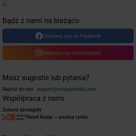
dino
Bolewicko
dino
Bolimów
dino
Bolków
Bądź z nami na bieżąco
dino
Bolszewo
dino
Boniewo
Obserwuj nas na Facebook
dino
Borawe
dino
Borek Strzeliński
dino
Borek Wielkopolski
Obserwuj nas na Instagram
dino
Borkowo
dino
Borne Sulinowo
dino
Boronów
Masz sugestie lub pytania?
dino
Boroszów
dino
Borów
Napisz do nas:
support@mojagazetka.com
dino
Borowie
Współpraca z nami
dino
Borówiec
Zobacz szczegóły
dino
Boruja Kościelna
Retail Radar – analiza rynku
dino
Borysławice
dino
Borzęcice
dino
Borzęciczki