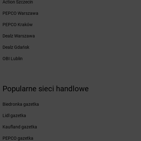
dino
Biadki
Action Szczecin
dino
Biała
PEPCO Warszawa
dino
Biała Parcela
dino
Biała Rawska
PEPCO Kraków
dino
Białaczów
Dealz Warszawa
dino
Białogard
dino
Białuń
Dealz Gdańsk
dino
Białynin
OBI Lublin
dino
Biedrusko
dino
Bielawa
dino
Bielawy
dino
Bielcza
Popularne sieci handlowe
dino
Bielewo
dino
Bielice
Biedronka gazetka
dino
Bielsk
dino
Bielsk Podlaski
Lidl gazetka
dino
Bieniewice
Kaufland gazetka
dino
Bieruń
dino
Bierutów
PEPCO gazetka