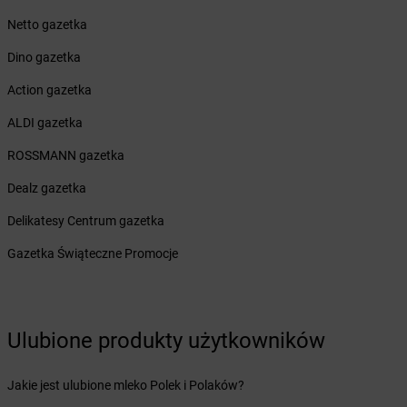
dino
Bierzglinek
Netto gazetka
dino
Bierzwienna Długa
dino
Bierzwnik
Dino gazetka
dino
Biesiekierz
Action gazetka
dino
Bieżuń
dino
Bieżyń
ALDI gazetka
dino
Bilcza
ROSSMANN gazetka
dino
Biskupice
dino
Biskupice Ołoboczne
Dealz gazetka
dino
Biskupiec
Delikatesy Centrum gazetka
dino
Bisztynek
dino
Bławaty
Gazetka Świąteczne Promocje
dino
Błędów
dino
Bledzew
dino
Blizno
Ulubione produkty użytkowników
dino
Bliżyn
dino
Bobolice
dino
Bobrek
Jakie jest ulubione mleko Polek i Polaków?
dino
Bobrowice