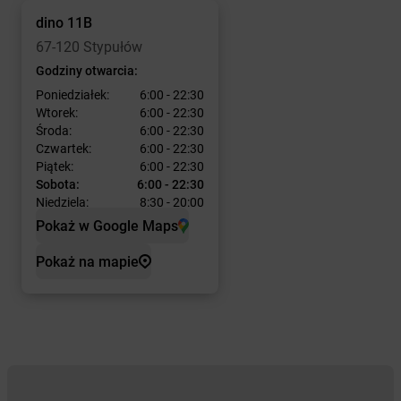
dino
11B
67-120 Stypułów
Godziny otwarcia:
Poniedziałek:
6:00 - 22:30
Wtorek:
6:00 - 22:30
Środa:
6:00 - 22:30
Czwartek:
6:00 - 22:30
Piątek:
6:00 - 22:30
Sobota:
6:00 - 22:30
Niedziela:
8:30 - 20:00
Pokaż w Google Maps
Pokaż na mapie