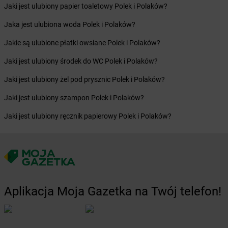
Jaki jest ulubiony papier toaletowy Polek i Polaków?
dino
Bobrówko
dino
Bobrownickie Pole
Jaka jest ulubiona woda Polek i Polaków?
dino
Bobrowniki Wielkie
Jakie są ulubione płatki owsiane Polek i Polaków?
dino
Bobrowo
dino
Bobrzany
Jaki jest ulubiony środek do WC Polek i Polaków?
dino
Bodzewo
Jaki jest ulubiony żel pod prysznic Polek i Polaków?
dino
Bogatynia
dino
Bogucice
Jaki jest ulubiony szampon Polek i Polaków?
dino
Boguszów-Gorce
Jaki jest ulubiony ręcznik papierowy Polek i Polaków?
dino
Boguszyce
dino
Boguty-Żurawie
dino
Bojadła
dino
Bojano
dino
Bojszowy
dino
Bolesław
Aplikacja Moja Gazetka na Twój telefon!
dino
Bolesławice
dino
Bolesławiec
dino
Bolewice