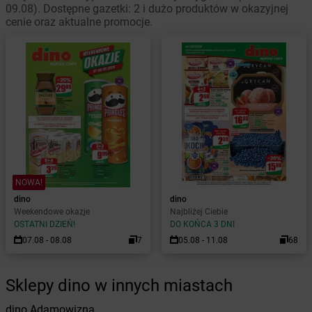
09.08). Dostępne gazetki: 2 i dużo produktów w okazyjnej
cenie oraz aktualne promocje.
NOWA!
dino
dino
Weekendowe okazje
Najbliżej Ciebie
OSTATNI DZIEŃ!
DO KOŃCA 3 DNI
07.08 - 08.08
7
05.08 - 11.08
68
Sklepy dino w innych miastach
dino
Adamowizna