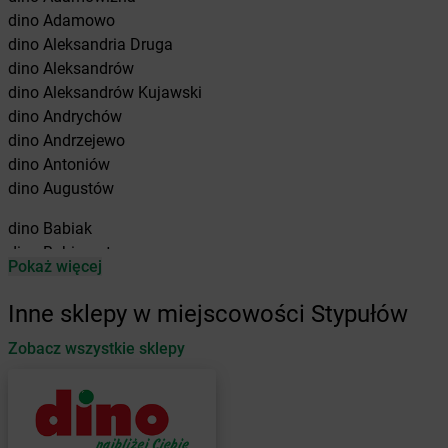
dino
Adamowo
dino
Aleksandria Druga
dino
Aleksandrów
dino
Aleksandrów Kujawski
dino
Andrychów
dino
Andrzejewo
dino
Antoniów
dino
Augustów
dino
Babiak
dino
Babimost
Pokaż więcej
dino
Baborów
dino
Baboszewo
Inne sklepy w miejscowości Stypułów
dino
Baćkowice
dino
Zobacz wszystkie sklepy
Baczyna
dino
Bądkowo
dino
Bądkowo Kościelne
dino
Bąków
dino
Banie