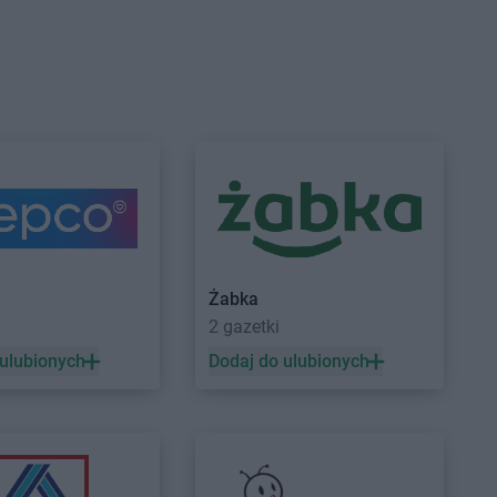
adź
sk
wionka-Leszczyny
łdowo
rzgoń
rżoniów
ynin
NETTO
Gryfice
dków
NETTO
Gryfino
Żabka
zisk Mazowiecki
NETTO
Gubin
a
2 gazetki
zisk Wielkopolski
 ulubionych
Dodaj do ulubionych
zisko
ziądz
nek