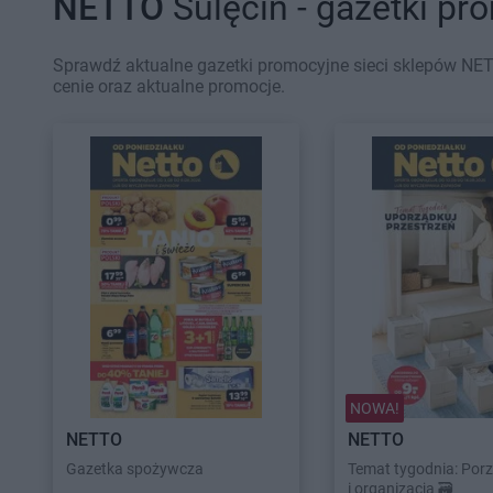
NETTO
Sulęcin - gazetki pr
Sprawdź aktualne gazetki promocyjne sieci sklepów NET
cenie oraz aktualne promocje.
NOWA!
NETTO
NETTO
Gazetka spożywcza
Temat tygodnia: Por
i organizacja 🗃️