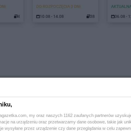
DNI
DO ROZPOCZĘCIA 3 DNI
AKTUALNA
4
10.08 - 14.08
38
06.08 - 
niku,
jagazetka.com, my oraz naszych 1162 zaufanych partnerów uzyskuj
cje na urządzeniu oraz przetwarzamy dane osobowe, takie jak unika
je wysyłane przez urządzenie czy dane przeglądania w celu zapewn