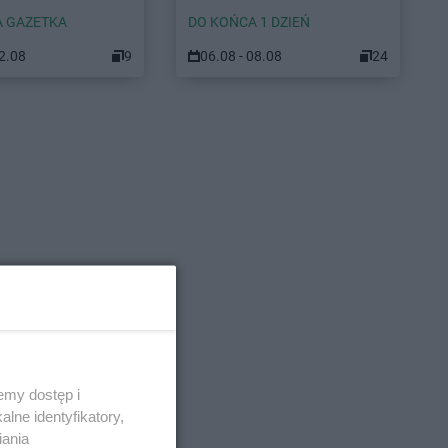
 GAZETKA
DO KOŃCA 1 DZIEŃ
12.08
9
06.08 - 08.08
24
emy dostęp i
lne identyfikatory,
iania