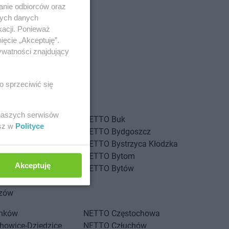
anie odbiorców oraz
nych danych
kacji. Ponieważ
ięcie „Akceptuję”.
ywatności znajdujący
o sprzeciwić się
 naszych serwisów
iewo
NETTO
Buk
esz w
Polityce
nica
NETTO
Bydgoszcz
inów
NETTO
Bystrzyca Kłodzka
g
NETTO
Bytom
Akceptuję
g Dolny
NETTO
Bytów
szcze
ozów
rnków
NETTO
Częstochowa
howice-Dziedzice
NETTO
Człuchów