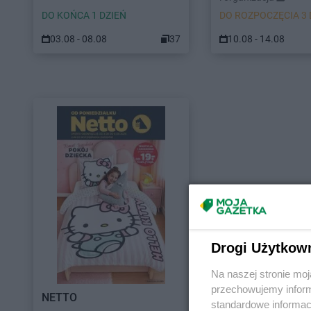
DO KOŃCA 1 DZIEŃ
DO ROZPOCZĘCIA 3 
03.08 - 08.08
37
10.08 - 14.08
Drogi Użytkow
Na naszej stronie mo
przechowujemy informa
NETTO
standardowe informac