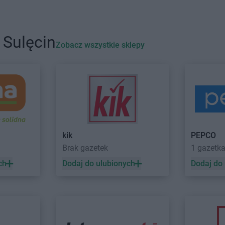
NETTO
Cieszyn
NETTO
Czel
NETTO
Czaplinek
NETTO
Czer
NETTO
Czarna Białostocka
NETTO
Czer
 Sulęcin
Zobacz wszystkie sklepy
NETTO
Dobrzeń Wielki
NETTO
Dzia
NETTO
Drawsko Pomorskie
NETTO
Dzie
o
NETTO
Drezdenko
NETTO
Dzie
NETTO
Gołków
NETTO
Gost
NETTO
Golub-Dobrzyń
NETTO
Gró
kik
PEPCO
NETTO
Góra
NETTO
Grod
Brak gazetek
1 gazetk
NETTO
Góra Kalwaria
NETTO
Grod
ch
Dodaj do ulubionych
Dodaj do
NETTO
Gorzów Wielkopolski
NETTO
Grod
NETTO
Gostyń
NETTO
Grud
drój
NETTO
Jaworzno
NETTO
Jelo