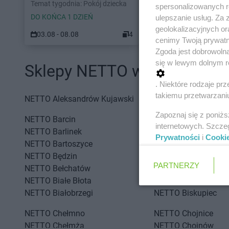
Temat tygodnia: Pokój dziecka
spersonalizowanych re
DO KOŃCA 1 DZIEŃ
ulepszanie usług. Za
geolokalizacyjnych or
03.08 - 08.08
4
cenimy Twoją prywatno
Zgoda jest dobrowoln
się w lewym dolnym r
Sklepy NETTO w innych mia
. Niektóre rodzaje p
takiemu przetwarzaniu
NETTO
Aleksandrów Kujawski
NETTO
Aleksandrów
Zapoznaj się z poniż
NETTO
Barcin
NETTO
Białogard
internetowych. Szcze
NETTO
Barlinek
NETTO
Białystok
Prywatności
i
Cooki
NETTO
Bartoszyce
NETTO
Bielany Wroc
NETTO
Będzin
NETTO
Bielawa
PARTNERZY
NETTO
Bełchatów
NETTO
Bielsko-Biała
NETTO
Białe Błota
NETTO
Biłgoraj
NETTO
Białobrzegi
NETTO
Biskupiec
NETTO
Chełmno
NETTO
Chojnice
NETTO
Chełmża
NETTO
Chojnów