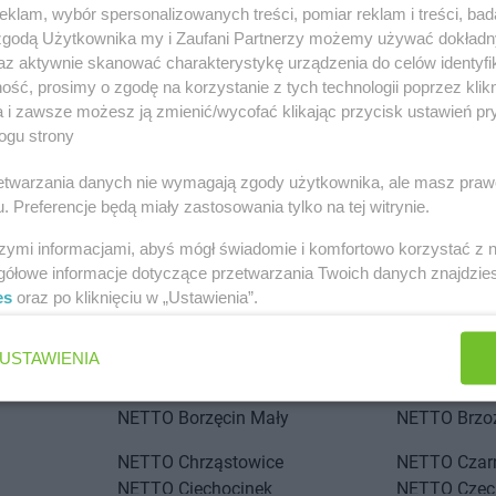
klam, wybór spersonalizowanych treści, pomiar reklam i treści, bad
 zgodą Użytkownika my i Zaufani Partnerzy możemy używać dokład
az aktywnie skanować charakterystykę urządzenia do celów identyfi
ść, prosimy o zgodę na korzystanie z tych technologii poprzez klikn
a i zawsze możesz ją zmienić/wycofać klikając przycisk ustawień pr
ogu strony
stach
rzetwarzania danych nie wymagają zgody użytkownika, ale masz praw
. Preferencje będą miały zastosowania tylko na tej witrynie.
 Łódzki
NETTO
Andrychów
szymi informacjami, abyś mógł świadomie i komfortowo korzystać z
NETTO
Blizne Jasińskiego
NETTO
Bran
gółowe informacje dotyczące przetwarzania Twoich danych znajdzi
NETTO
Błonie
NETTO
Brod
es
oraz po kliknięciu w „Ustawienia”.
ławskie
NETTO
Bochnia
NETTO
Brw
NETTO
Bogatynia
NETTO
Brze
USTAWIENIA
NETTO
Bolechowo
NETTO
Brze
NETTO
Bolszewo
NETTO
Brze
NETTO
Borzęcin Mały
NETTO
Brz
NETTO
Chrząstowice
NETTO
Cza
NETTO
Ciechocinek
NETTO
Czec