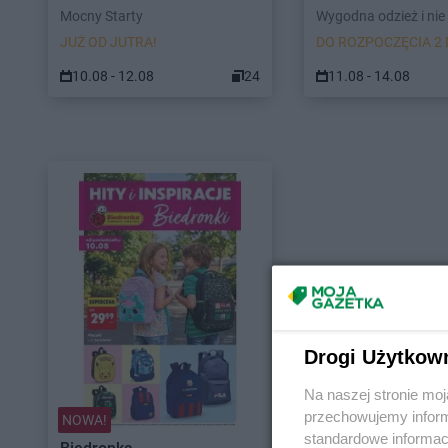
Mocny Starty
Wygodna odzież i nie 
JUŻ OD JUTRA!
DO ROZPOCZĘCIA 2 
10.08 - 12.08
24
11.08 - 14.08
Drogi Użytkow
Na naszej stronie mo
przechowujemy informa
NOWA!
standardowe informac