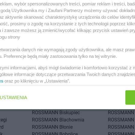
klam, wybór spersonalizowanych treści, pomiar reklam i treści, bad
 zgodą Użytkownika my i Zaufani Partnerzy możemy używać dokład
az aktywnie skanować charakterystykę urządzenia do celów identyfi
ść, prosimy o zgodę na korzystanie z tych technologii poprzez klikn
a i zawsze możesz ją zmienić/wycofać klikając przycisk ustawień pr
ogu strony
 miastach
rzetwarzania danych nie wymagają zgody użytkownika, ale masz praw
. Preferencje będą miały zastosowania tylko na tej witrynie.
drów Łódzki
ROSSMANN
Andrychów
ROSSMANN
szymi informacjami, abyś mógł świadomie i komfortowo korzystać z
ol
ROSSMANN
Atrium
gółowe informacje dotyczące przetwarzania Twoich danych znajdzi
es
oraz po kliknięciu w „Ustawienia”.
iska
ROSSMANN
Bielsko-Biała
ROSSMANN
odlaska
ROSSMANN
Bieruń
ROSSMANN
USTAWIENIA
ota
ROSSMANN
Bierutów
ROSSMANN
Tatrzańska
ROSSMANN
Biłgoraj
ROSSMANN
ROSSMANN
Biskupiec
ROSSMANN
zegi
ROSSMANN
Blachownia
ROSSMANN
rd
ROSSMANN
Błonie
ROSSMANN
ok
ROSSMANN
Bobolice
ROSSMANN