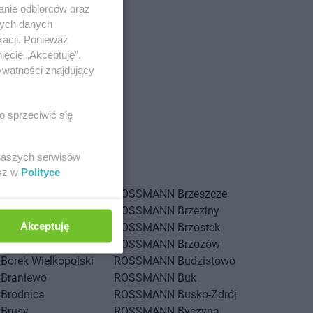
anie odbiorców oraz
nych danych
kacji. Ponieważ
ięcie „Akceptuję”.
ywatności znajdujący
o sprzeciwić się
Augustów
 naszych serwisów
esz w
Polityce
Bolechowo
ROSSMANN
Brzeszcze
Bolesławiec
ROSSMANN
Brzeziny
Akceptuję
Bolków
ROSSMANN
Brzostek
Bolszewo
ROSSMANN
Brzozów
Borek Wielkopolski
ROSSMANN
Budzistowo
Braniewo
ROSSMANN
Buk
Brodnica
ROSSMANN
Busko-Zdrój
Brusy
ROSSMANN
Byczyna