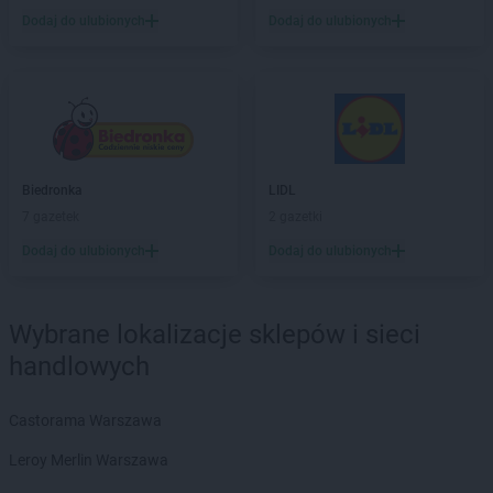
Biedronka
Biała Piska
Dodaj do ulubionych
Dodaj do ulubionych
Biedronka
Biała Podlaska
Biedronka
Biała Rawska
Biedronka
Białe Błota
Biedronka
Białka
Biedronka
Białka Tatrzańska
Biedronka
Białobrzegi
Biedronka
Białogard
Biedronka
LIDL
Biedronka
Biały Bór
7 gazetek
2 gazetki
Biedronka
Białystok
Dodaj do ulubionych
Dodaj do ulubionych
Biedronka
Biecz
Biedronka
Biedronka
Biedronka
Biedrusko
Wybrane lokalizacje sklepów i sieci
Biedronka
Bielany Wrocławskie
handlowych
Biedronka
Bielawa
Biedronka
Bielsk
Castorama Warszawa
Biedronka
Bielsk Podlaski
Biedronka
Bielsko-Biała
Leroy Merlin Warszawa
Biedronka
Biertowice