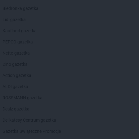
Biedronka
Bogatynia
Biedronka gazetka
Biedronka
Boguchwała
Lidl gazetka
Biedronka
Boguszów-Gorce
Biedronka
Bojano
Kaufland gazetka
Biedronka
Bolesławice
PEPCO gazetka
Biedronka
Bolesławiec
Biedronka
Bolków
Netto gazetka
Biedronka
Bolszewo
Dino gazetka
Biedronka
Bońki
Biedronka
Borek Wielkopolski
Action gazetka
Biedronka
Borki
ALDI gazetka
Biedronka
Borkowo
Biedronka
Borne Sulinowo
ROSSMANN gazetka
Biedronka
Borówiec
Dealz gazetka
Biedronka
Branice
Biedronka
Braniewo
Delikatesy Centrum gazetka
Biedronka
Brańsk
Gazetka Świąteczne Promocje
Biedronka
Brenna