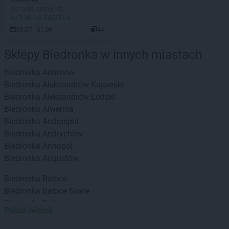
Do mojej szkoły idę!
AKTUALNA GAZETKA
06.07 - 31.08
44
Sklepy Biedronka w innych miastach
Biedronka
Adamów
Biedronka
Aleksandrów Kujawski
Biedronka
Aleksandrów Łódzki
Biedronka
Alwernia
Biedronka
Andrespol
Biedronka
Andrychów
Biedronka
Annopol
Biedronka
Augustów
Biedronka
Babice
Biedronka
Babice Nowe
Biedronka
Babimost
Pokaż więcej
Biedronka
Baborów
Biedronka
Banie