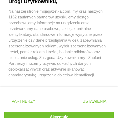
Drogi Użytkowniku,
Biedronka
Chmielnik
Współpraca z nami
Biedronka
Chmielów
Na naszej stronie mojagazetka.com, my oraz naszych
Zobacz szczegóły
Biedronka
Choceń
1162 zaufanych partnerów uzyskujemy dostęp i
Retail Radar – analiza rynku
Biedronka
Chocianów
przechowujemy informacje na urządzeniu oraz
Biedronka
przetwarzamy dane osobowe, takie jak unikalne
Chocianowice
identyfikatory, standardowe informacje wysyłane przez
Biedronka
Chociwel
Wasze ulubione produkty
urządzenie czy dane przeglądania w celu zapewniania
Biedronka
Choczewo
spersonalizowanych reklam, wybór spersonalizowanych
Biedronka
Chodecz
Regulamin serwisu i polityka prywatności
treści, pomiar reklam i treści, badanie odbiorców oraz
Biedronka
Chodel
ulepszanie usług. Za zgodą Użytkownika my i Zaufani
Biedronka
Chodzież
Mapa strony
Partnerzy możemy używać dokładnych danych
Biedronka
Chojna
geolokalizacyjnych oraz aktywnie skanować
Biedronka
Chojnice
Zawsze najnowsze gazetki w naszej
Wszystkie miasta z lokalizacjami sklepów
charakterystykę urządzenia do celów identyfikacji.
Biedronka
Chojnów
Ponieważ cenimy Twoją prywatność, prosimy o zgodę na
aplikacji
Biedronka
Choroszcz
korzystanie z tych technologii poprzez kliknięcie
Biedronka
Chorzele
„Akceptuję”. Zgoda jest dobrowolna i zawsze możesz ją
+ 1,5 mln zadowolonych kupujących
Biedronka
zmienić/wycofać klikając przycisk ustawień prywatności
Chorzów
Polska
Czechy
Ukraina
Litwa
Słowacja
Rumunia
PARTNERZY
USTAWIENIA
znajdujący się w lewym dolnym rogu strony
Biedronka
Choszczno
Biedronka
Chotomów
. Niektóre rodzaje przetwarzania danych nie wymagają
Akceptuję
Biedronka
Chróścice