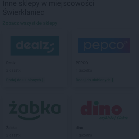
Inne sklepy w miejscowości
Biedronka
Banie Mazurskie
Świerklaniec
Biedronka
Banino
Biedronka
Baniocha
Zobacz wszystkie sklepy
Biedronka
Baranowo
Biedronka
Barciany
Biedronka
Barcin
Biedronka
Barczewo
Biedronka
Bardo
Dealz
PEPCO
Biedronka
Barlinek
2 gazetki
1 gazetka
Biedronka
Bartoszyce
Dodaj do ulubionych
Dodaj do ulubionych
Biedronka
Barwice
Biedronka
Będzin
Biedronka
Bełchatów
Biedronka
Bełżyce
Biedronka
Bestwina
Biedronka
Bezrzecze
Biedronka
Biała
Żabka
dino
Biedronka
Biała Parcela
2 gazetki
1 gazetka