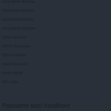
Leroy Merlin Wrocław
Biedronka
Bieruń
Biedronka
Bierutów
Castorama Wrocław
Biedronka
Biłgoraj
Castorama Rzeszów
Biedronka
Biskupice
Biedronka
Biskupiec
Leroy Merlin Rzeszów
Biedronka
Blachownia
Action Szczecin
Biedronka
Błażowa
Biedronka
Błędów
PEPCO Warszawa
Biedronka
Bliżyn
PEPCO Kraków
Biedronka
Błonie
Biedronka
Bobolice
Dealz Warszawa
Biedronka
Bobowa
Dealz Gdańsk
Biedronka
Bobrowiec
Biedronka
Bobrowniki
OBI Lublin
Biedronka
Bochnia
Biedronka
Bochotnica
Biedronka
Bochotnica-Kolonia
Biedronka
Popularne sieci handlowe
Bodzentyn
Biedronka
Bogacica