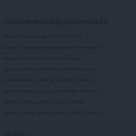
Biedronka
Brodnica
Biedronka
Brusy
Biedronka
Brwinów
Ulubione produkty użytkowników
Biedronka
Brzeg
Biedronka
Brzeg Dolny
Jakie jest ulubione mleko Polek i Polaków?
Biedronka
Brześć Kujawski
Biedronka
Brzesko
Jaki jest ulubiony papier toaletowy Polek i Polaków?
Biedronka
Brzeszcze
Jaka jest ulubiona woda Polek i Polaków?
Biedronka
Brzeziny
Biedronka
Brzezna
Jakie są ulubione płatki owsiane Polek i Polaków?
Biedronka
Brzeźnio
Jaki jest ulubiony środek do WC Polek i Polaków?
Biedronka
Brzostek
Biedronka
Brzoza
Jaki jest ulubiony żel pod prysznic Polek i Polaków?
Biedronka
Brzozów
Jaki jest ulubiony szampon Polek i Polaków?
Biedronka
Buczkowice
Biedronka
Budzów
Jaki jest ulubiony ręcznik papierowy Polek i Polaków?
Biedronka
Budzyń
Biedronka
Buk
Biedronka
Bukowno