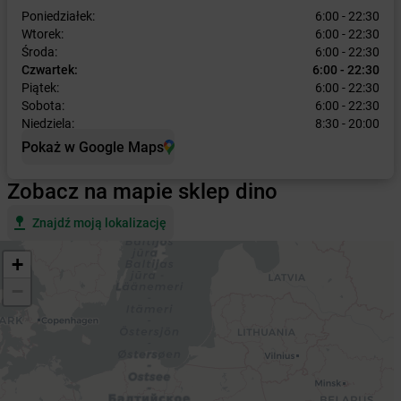
Poniedziałek:
6:00 - 22:30
Wtorek:
6:00 - 22:30
Środa:
6:00 - 22:30
Czwartek:
6:00 - 22:30
Piątek:
6:00 - 22:30
Sobota:
6:00 - 22:30
Niedziela:
8:30 - 20:00
Pokaż w Google Maps
Zobacz na mapie sklep dino
Znajdź moją lokalizację
+
−