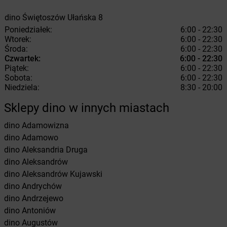
dino
Świętoszów
Ułańska 8
Poniedziałek:
6:00 - 22:30
Wtorek:
6:00 - 22:30
Środa:
6:00 - 22:30
Czwartek:
6:00 - 22:30
Piątek:
6:00 - 22:30
Sobota:
6:00 - 22:30
Niedziela:
8:30 - 20:00
Sklepy dino w innych miastach
dino
Adamowizna
dino
Adamowo
dino
Aleksandria Druga
dino
Aleksandrów
dino
Aleksandrów Kujawski
dino
Andrychów
dino
Andrzejewo
dino
Antoniów
dino
Augustów