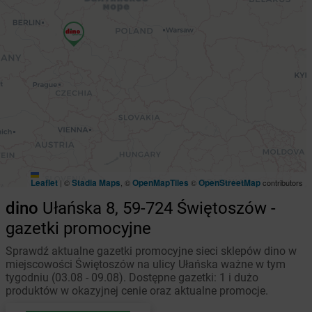
Leaflet
Stadia Maps
OpenMapTiles
OpenStreetMap
|
©
, ©
©
contributors
dino
Ułańska 8, 59-724 Świętoszów -
gazetki promocyjne
Sprawdź aktualne gazetki promocyjne sieci sklepów dino w
miejscowości Świętoszów na ulicy Ułańska ważne w tym
tygodniu (03.08 - 09.08). Dostępne gazetki: 1 i dużo
produktów w okazyjnej cenie oraz aktualne promocje.