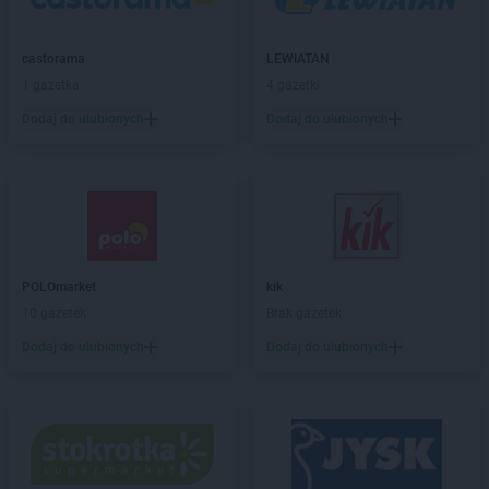
ROSSMANN
Biłgoraj
ROSSMANN
Biskupiec
castorama
LEWIATAN
ROSSMANN
Blachownia
1 gazetka
4 gazetki
ROSSMANN
Błonie
ROSSMANN
Bobolice
Dodaj do ulubionych
Dodaj do ulubionych
ROSSMANN
Bobowa
ROSSMANN
Bochnia
ROSSMANN
Bogatynia
ROSSMANN
Boguchwała
ROSSMANN
Boguszów-Gorce
ROSSMANN
Bolechowo
POLOmarket
kik
ROSSMANN
Bolesławiec
10 gazetek
Brak gazetek
ROSSMANN
Bolków
Dodaj do ulubionych
Dodaj do ulubionych
ROSSMANN
Bolszewo
ROSSMANN
Borek Wielkopolski
ROSSMANN
Braniewo
ROSSMANN
Brodnica
ROSSMANN
Brusy
ROSSMANN
Brwinów