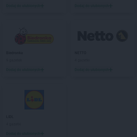
ROSSMANN
Ciechocinek
Dodaj do ulubionych
Dodaj do ulubionych
ROSSMANN
Cieszyn
ROSSMANN
Czaplinek
ROSSMANN
Czarna
ROSSMANN
Czarna Białostocka
ROSSMANN
Czarne
ROSSMANN
Czarnków
ROSSMANN
Czchów
Biedronka
NETTO
ROSSMANN
Czechowice-Dziedzice
9 gazetek
4 gazetki
ROSSMANN
Czeladź
Dodaj do ulubionych
Dodaj do ulubionych
ROSSMANN
Czernichów
ROSSMANN
Czerniejewo
ROSSMANN
Czernikowo
ROSSMANN
Czersk
ROSSMANN
Czerwionka-Leszczyny
ROSSMANN
Częstochowa
LIDL
ROSSMANN
Człuchów
4 gazetki
ROSSMANN
Dąbrowa Białostocka
Dodaj do ulubionych