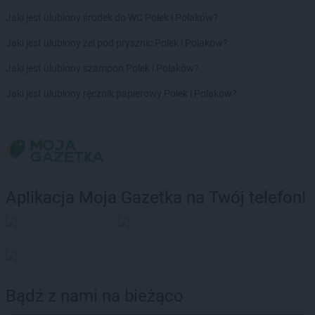
ROSSMANN
Gorzów Wielkopolski
Jaki jest ulubiony środek do WC Polek i Polaków?
ROSSMANN
Gorzyce
ROSSMANN
Gościcino
Jaki jest ulubiony żel pod prysznic Polek i Polaków?
ROSSMANN
Gostyń
Jaki jest ulubiony szampon Polek i Polaków?
ROSSMANN
Gostynin
ROSSMANN
Grabów nad Prosną
Jaki jest ulubiony ręcznik papierowy Polek i Polaków?
ROSSMANN
Grajewo
ROSSMANN
Grębocin
ROSSMANN
Grodków
ROSSMANN
Grodzisk Mazowiecki
ROSSMANN
Grodzisk Wielkopolski
ROSSMANN
Grójec
Aplikacja Moja Gazetka na Twój telefon!
ROSSMANN
Gromnik
ROSSMANN
Grudziądz
ROSSMANN
Gryfice
ROSSMANN
Gryfino
ROSSMANN
Gryfów Śląski
ROSSMANN
Gubin
Bądź z nami na bieżąco