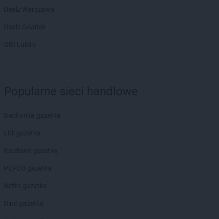
ROSSMANN
Dynów
Dealz Warszawa
ROSSMANN
Działdowo
Dealz Gdańsk
ROSSMANN
Dzierzgoń
ROSSMANN
Dzierżoniów
OBI Lublin
ROSSMANN
Elbląg
ROSSMANN
Ełk
Popularne sieci handlowe
ROSSMANN
fc
ROSSMANN
Garwolin
Biedronka gazetka
ROSSMANN
Gdańsk
Lidl gazetka
ROSSMANN
Gdów
ROSSMANN
Gdynia
Kaufland gazetka
ROSSMANN
Giżycko
PEPCO gazetka
ROSSMANN
Gliwice
ROSSMANN
Głogów
Netto gazetka
ROSSMANN
Głogów Małopolski
Dino gazetka
ROSSMANN
Głogówek
ROSSMANN
Głowno