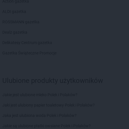
Action gazetka
ROSSMANN
Głubczyce
ALDI gazetka
ROSSMANN
Głuchołazy
ROSSMANN
Głuszyca
ROSSMANN gazetka
ROSSMANN
Gniew
Dealz gazetka
ROSSMANN
Gniewkowo
ROSSMANN
Gniezno
Delikatesy Centrum gazetka
ROSSMANN
Gogolin
Gazetka Świąteczne Promocje
ROSSMANN
Golczewo
ROSSMANN
Gołdap
ROSSMANN
Goleniów
ROSSMANN
Gołków
Ulubione produkty użytkowników
ROSSMANN
Gołkowice
ROSSMANN
Golub-Dobrzyń
Jakie jest ulubione mleko Polek i Polaków?
ROSSMANN
Góra
ROSSMANN
Góra Kalwaria
Jaki jest ulubiony papier toaletowy Polek i Polaków?
ROSSMANN
Górka
Jaka jest ulubiona woda Polek i Polaków?
ROSSMANN
Gorlice
ROSSMANN
Górowo Iławeckie
Jakie są ulubione płatki owsiane Polek i Polaków?