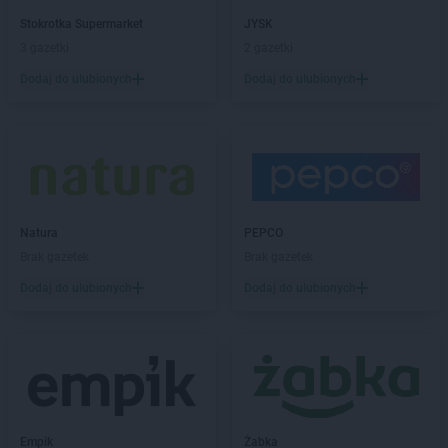
ROSSMANN
Brzeg
Stokrotka Supermarket
JYSK
ROSSMANN
Brzeg Dolny
3 gazetki
2 gazetki
ROSSMANN
Brześć Kujawski
Dodaj do ulubionych
Dodaj do ulubionych
ROSSMANN
Brzesko
ROSSMANN
Brzeszcze
ROSSMANN
Brzeziny
ROSSMANN
Brzostek
ROSSMANN
Brzozów
ROSSMANN
Budzistowo
ROSSMANN
Natura
Buk
PEPCO
ROSSMANN
Brak gazetek
Busko-Zdrój
Brak gazetek
ROSSMANN
Byczyna
Dodaj do ulubionych
Dodaj do ulubionych
ROSSMANN
Bydgoszcz
ROSSMANN
Bystrzyca Kłodzka
ROSSMANN
Bytom
ROSSMANN
Bytom Odrzański
ROSSMANN
Bytów
ROSSMANN
CH
Empik
Żabka