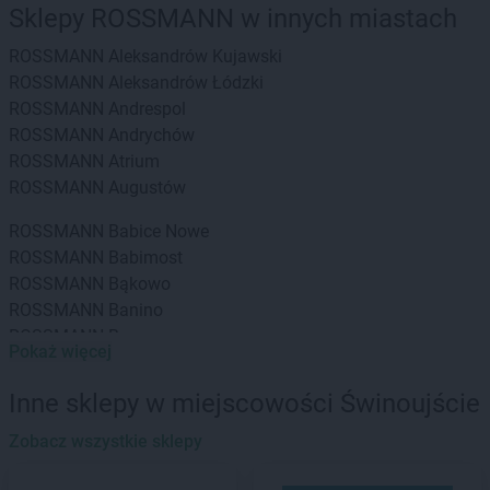
Sklepy ROSSMANN w innych miastach
ROSSMANN
Aleksandrów Kujawski
ROSSMANN
Aleksandrów Łódzki
ROSSMANN
Andrespol
ROSSMANN
Andrychów
ROSSMANN
Atrium
ROSSMANN
Augustów
ROSSMANN
Babice Nowe
ROSSMANN
Babimost
ROSSMANN
Bąkowo
ROSSMANN
Banino
ROSSMANN
Baranowo
Pokaż więcej
ROSSMANN
Barcin
ROSSMANN
Barczewo
Inne sklepy w miejscowości Świnoujście
ROSSMANN
Barlinek
ROSSMANN
Zobacz wszystkie sklepy
Bartoszyce
ROSSMANN
Barwice