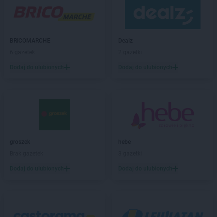
ROSSMANN
Będzin
ROSSMANN
Bełchatów
ROSSMANN
Bełżyce
ROSSMANN
Biała Piska
BRICOMARCHE
Dealz
ROSSMANN
Biała Podlaska
6 gazetek
2 gazetki
ROSSMANN
Białe Błota
Dodaj do ulubionych
Dodaj do ulubionych
ROSSMANN
Białka Tatrzańska
ROSSMANN
Białki
ROSSMANN
Białobrzegi
ROSSMANN
Bialogard
ROSSMANN
Białystok
ROSSMANN
Biecz
ROSSMANN
Biedrusko
groszek
hebe
ROSSMANN
Bielany Wrocławskie
Brak gazetek
3 gazetki
ROSSMANN
Bielawa
Dodaj do ulubionych
Dodaj do ulubionych
ROSSMANN
Bielsk Podlaski
ROSSMANN
Bielsko-Biała
ROSSMANN
Bieruń
ROSSMANN
Bierutów