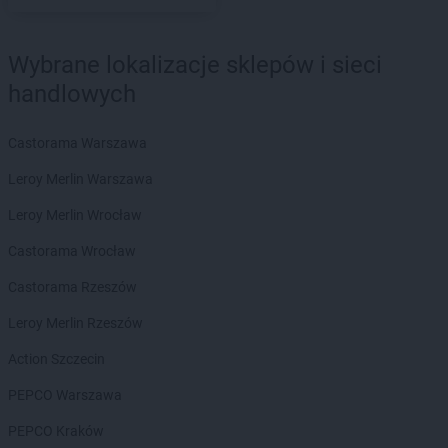
ROSSMANN
Dąbrowa Górnicza
ROSSMANN
Dąbrowa Tarnowska
ROSSMANN
Dąbrówka
Wybrane lokalizacje sklepów i sieci
ROSSMANN
Darłowo
handlowych
ROSSMANN
Dawidy Bankowe
ROSSMANN
Dębe Wielkie
Castorama Warszawa
ROSSMANN
Dębica
ROSSMANN
Dęblin
Leroy Merlin Warszawa
ROSSMANN
Dębno
Leroy Merlin Wrocław
ROSSMANN
Debrzno
ROSSMANN
Dobczyce
Castorama Wrocław
ROSSMANN
Dobiegniew
Castorama Rzeszów
ROSSMANN
Dobra
ROSSMANN
Dobre Miasto
Leroy Merlin Rzeszów
ROSSMANN
Dobrzyń nad Wisłą
Action Szczecin
ROSSMANN
Drawsko Pomorskie
ROSSMANN
Drezdenko
PEPCO Warszawa
ROSSMANN
Drobin
PEPCO Kraków
ROSSMANN
Duszniki-Zdrój