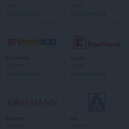
ROSSMANN
Chełm
1 gazetka
2 gazetki
ROSSMANN
Chełmek
Dodaj do ulubionych
Dodaj do ulubionych
ROSSMANN
Chełmno
ROSSMANN
Chełmża
ROSSMANN
Chocianów
ROSSMANN
Chociwel
ROSSMANN
Choczewo
ROSSMANN
Chodzież
RTV EURO AGD
Kaufland
ROSSMANN
Chojna
Brak gazetek
4 gazetki
ROSSMANN
Chojnice
ROSSMANN
Chojnów
Dodaj do ulubionych
Dodaj do ulubionych
ROSSMANN
Choroszcz
ROSSMANN
Chorzów
ROSSMANN
Choszczno
ROSSMANN
Chrzanów
ROSSMANN
Chwaszczyno
ROSSMANN
Ciechanów
ROSSMANN
ALDI
ROSSMANN
Ciechanowiec
Brak gazetek
5 gazetek