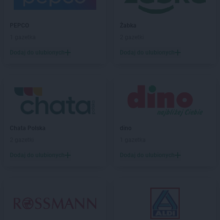
Biedronka
Biskupice
Biedronka
Biskupiec
PEPCO
Żabka
Biedronka
Blachownia
1 gazetka
2 gazetki
Biedronka
Błażowa
Dodaj do ulubionych
Dodaj do ulubionych
Biedronka
Błędów
Biedronka
Bliżyn
Biedronka
Błonie
Biedronka
Bobolice
Biedronka
Bobowa
Biedronka
Bobrowiec
Biedronka
Chata Polska
Bobrowniki
dino
Biedronka
2 gazetki
Bochnia
1 gazetka
Biedronka
Bochotnica
Dodaj do ulubionych
Dodaj do ulubionych
Biedronka
Bochotnica-Kolonia
Biedronka
Bodzentyn
Biedronka
Bogacica
Biedronka
Bogatynia
Biedronka
Boguchwała