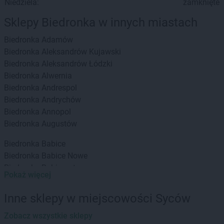
Niedziela:
zamknięte
Sklepy Biedronka w innych miastach
Biedronka
Adamów
Biedronka
Aleksandrów Kujawski
Biedronka
Aleksandrów Łódzki
Biedronka
Alwernia
Biedronka
Andrespol
Biedronka
Andrychów
Biedronka
Annopol
Biedronka
Augustów
Biedronka
Babice
Biedronka
Babice Nowe
Biedronka
Babimost
Pokaż więcej
Biedronka
Baborów
Biedronka
Banie
Inne sklepy w miejscowości Syców
Biedronka
Banie Mazurskie
Biedronka
Zobacz wszystkie sklepy
Banino