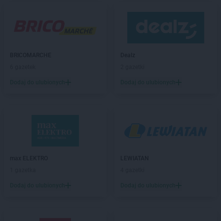
Biedronka
Baniocha
Biedronka
Baranowo
Biedronka
Barciany
Biedronka
Barcin
Biedronka
Barczewo
BRICOMARCHE
Dealz
Biedronka
Bardo
6 gazetek
2 gazetki
Biedronka
Barlinek
Dodaj do ulubionych
Dodaj do ulubionych
Biedronka
Bartoszyce
Biedronka
Barwice
Biedronka
Będzin
Biedronka
Bełchatów
Biedronka
Bełżyce
Biedronka
Bestwina
Biedronka
Bezrzecze
max ELEKTRO
LEWIATAN
Biedronka
Biała
1 gazetka
4 gazetki
Biedronka
Biała Parcela
Dodaj do ulubionych
Dodaj do ulubionych
Biedronka
Biała Piska
Biedronka
Biała Podlaska
Biedronka
Biała Rawska