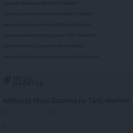
Biedronka
Chwaszczyno
Jaka jest ulubiona woda Polek i Polaków?
Biedronka
Chybie
Jakie są ulubione płatki owsiane Polek i Polaków?
Biedronka
Cianowice Duże
Biedronka
Ciążeń
Jaki jest ulubiony środek do WC Polek i Polaków?
Biedronka
Ciechanów
Jaki jest ulubiony żel pod prysznic Polek i Polaków?
Biedronka
Ciechanowiec
Biedronka
Ciechocinek
Jaki jest ulubiony szampon Polek i Polaków?
Biedronka
Cieplewo
Jaki jest ulubiony ręcznik papierowy Polek i Polaków?
Biedronka
Cieszanów
Biedronka
Cieszyn
Biedronka
Cybinka
Biedronka
Cynków
Biedronka
Czajęcice
Biedronka
Czaniec
Aplikacja Moja Gazetka na Twój telefon!
Biedronka
Czaplinek
Biedronka
Czapury
Biedronka
Czarna
Biedronka
Czarna Białostocka
Biedronka
Czarna Dąbrówka