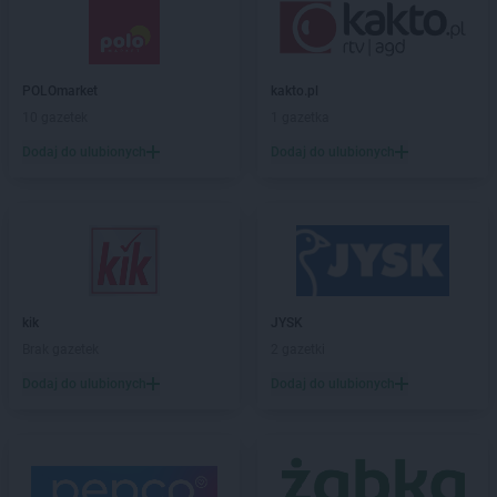
Biedronka
Białe Błota
Biedronka
Białka
Biedronka
Białka Tatrzańska
POLOmarket
kakto.pl
Biedronka
Białobrzegi
10 gazetek
1 gazetka
Biedronka
Białogard
Biedronka
Biały Bór
Dodaj do ulubionych
Dodaj do ulubionych
Biedronka
Białystok
Biedronka
Biecz
Biedronka
Biedronka
Biedronka
Biedrusko
Biedronka
Bielany Wrocławskie
Biedronka
Bielawa
kik
JYSK
Biedronka
Bielsk
Brak gazetek
2 gazetki
Biedronka
Bielsk Podlaski
Dodaj do ulubionych
Dodaj do ulubionych
Biedronka
Bielsko-Biała
Biedronka
Biertowice
Biedronka
Bieruń
Biedronka
Bierutów
Biedronka
Biłgoraj