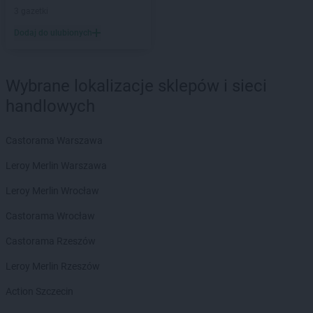
Biedronka
Brzeg
3 gazetki
Biedronka
Brzeg Dolny
Dodaj do ulubionych
Biedronka
Brześć Kujawski
Biedronka
Brzesko
Biedronka
Brzeszcze
Wybrane lokalizacje sklepów i sieci
Biedronka
Brzeziny
handlowych
Biedronka
Brzezna
Biedronka
Brzeźnio
Castorama Warszawa
Biedronka
Brzostek
Biedronka
Brzoza
Leroy Merlin Warszawa
Biedronka
Brzozów
Leroy Merlin Wrocław
Biedronka
Buczkowice
Biedronka
Budzów
Castorama Wrocław
Biedronka
Budzyń
Castorama Rzeszów
Biedronka
Buk
Biedronka
Bukowno
Leroy Merlin Rzeszów
Biedronka
Bulowice
Action Szczecin
Biedronka
Busko-Zdrój
Biedronka
Bychawa