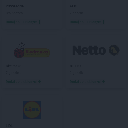
Biedronka
Boguszów-Gorce
ROSSMANN
ALDI
Biedronka
Bojano
Brak gazetek
2 gazetki
Biedronka
Bolesławice
Biedronka
Dodaj do ulubionych
Bolesławiec
Dodaj do ulubionych
Biedronka
Bolków
Biedronka
Bolszewo
Biedronka
Bońki
Biedronka
Borek Wielkopolski
Biedronka
Borki
Biedronka
Borkowo
Biedronka
NETTO
Biedronka
Borne Sulinowo
7 gazetek
3 gazetki
Biedronka
Borówiec
Dodaj do ulubionych
Dodaj do ulubionych
Biedronka
Branice
Biedronka
Braniewo
Biedronka
Brańsk
Biedronka
Brenna
Biedronka
Brodnica
Biedronka
Brusy
Biedronka
Brwinów
LIDL