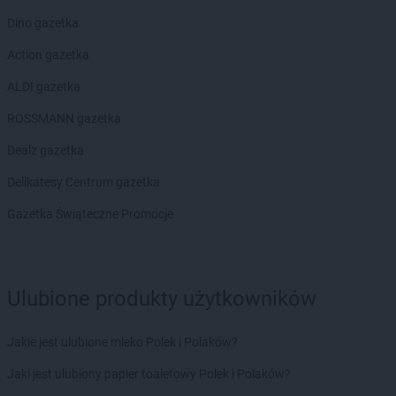
Biedronka
Chocianów
Dino gazetka
Biedronka
Chocianowice
Action gazetka
Biedronka
Chociwel
Biedronka
Choczewo
ALDI gazetka
Biedronka
Chodecz
ROSSMANN gazetka
Biedronka
Chodel
Biedronka
Chodzież
Dealz gazetka
Biedronka
Chojna
Delikatesy Centrum gazetka
Biedronka
Chojnice
Biedronka
Chojnów
Gazetka Świąteczne Promocje
Biedronka
Choroszcz
Biedronka
Chorzele
Biedronka
Chorzów
Ulubione produkty użytkowników
Biedronka
Choszczno
Biedronka
Chotomów
Biedronka
Chróścice
Jakie jest ulubione mleko Polek i Polaków?
Biedronka
Chrzanów
Jaki jest ulubiony papier toaletowy Polek i Polaków?
Biedronka
Chrząstowice