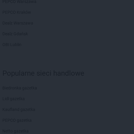
PEPCO Warszawa
Biedronka
Byczyna
PEPCO Kraków
Biedronka
Bydgoszcz
Biedronka
Bystrzyca Górna
Dealz Warszawa
Biedronka
Bystrzyca Kłodzka
Dealz Gdańsk
Biedronka
Bytom
Biedronka
Bytom Odrzański
OBI Lublin
Biedronka
Bytów
Biedronka
Cegłów
Biedronka
Charzyno
Popularne sieci handlowe
Biedronka
Chechło
Biedronka
Chęciny
Biedronka gazetka
Biedronka
Chełm
Biedronka
Chełmek
Lidl gazetka
Biedronka
Chełmno
Kaufland gazetka
Biedronka
Chełmża
Biedronka
Chmielnik
PEPCO gazetka
Biedronka
Chmielów
Netto gazetka
Biedronka
Choceń