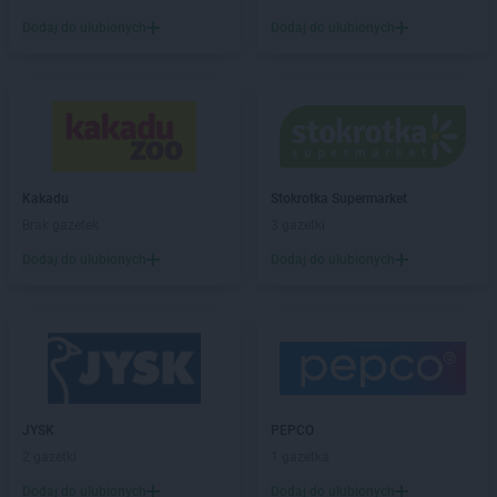
Dodaj do ulubionych
Dodaj do ulubionych
ALDI
Malbork
ALDI
Marki
ALDI
Międzyrzecz
ALDI
Mielec
ALDI
Mikołów
ALDI
Milanówek
Kakadu
Stokrotka Supermarket
ALDI
Mysiadło
Brak gazetek
3 gazetki
ALDI
Myślibórz
ALDI
Mysłowice
Dodaj do ulubionych
Dodaj do ulubionych
ALDI
Myszków
ALDI
Nisko
ALDI
Nowa Sól
ALDI
Nowy Sącz
ALDI
Nowy Targ
JYSK
PEPCO
ALDI
Nysa
2 gazetki
1 gazetka
ALDI
Oława
Dodaj do ulubionych
Dodaj do ulubionych