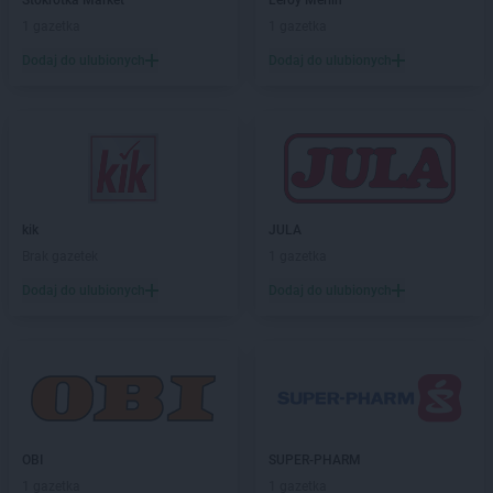
Stokrotka Market
Leroy Merlin
ALDI
Krotoszyn
1 gazetka
1 gazetka
ALDI
Kruszewnia
ALDI
Kryspinów
Dodaj do ulubionych
Dodaj do ulubionych
ALDI
Kutno
ALDI
Kwidzyn
ALDI
Lębork
ALDI
Legionowo
ALDI
Legnica
kik
JULA
ALDI
Leszno
Brak gazetek
1 gazetka
ALDI
Lipno
ALDI
Lubań
Dodaj do ulubionych
Dodaj do ulubionych
ALDI
Lubin
ALDI
Lublin
ALDI
Lubliniec
ALDI
Luboń
ALDI
Łódź
OBI
SUPER-PHARM
ALDI
Łomża
1 gazetka
1 gazetka
ALDI
Łuków