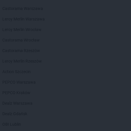
ALDI
Świdnica
Castorama Warszawa
ALDI
Świdnik
ALDI
Świdwin
Leroy Merlin Warszawa
ALDI
Świebodzice
Leroy Merlin Wrocław
ALDI
Świebodzin
ALDI
Świecie
Castorama Wrocław
ALDI
Świętochłowice
Castorama Rzeszów
ALDI
Świnoujście
Leroy Merlin Rzeszów
ALDI
Tarnobrzeg
ALDI
Tarnów
Action Szczecin
ALDI
Tarnowskie Góry
PEPCO Warszawa
ALDI
Tczew
ALDI
Tomaszów Mazowiecki
PEPCO Kraków
ALDI
Toruń
Dealz Warszawa
ALDI
Tulce
ALDI
Tychy
Dealz Gdańsk
ALDI
Ustka
OBI Lublin