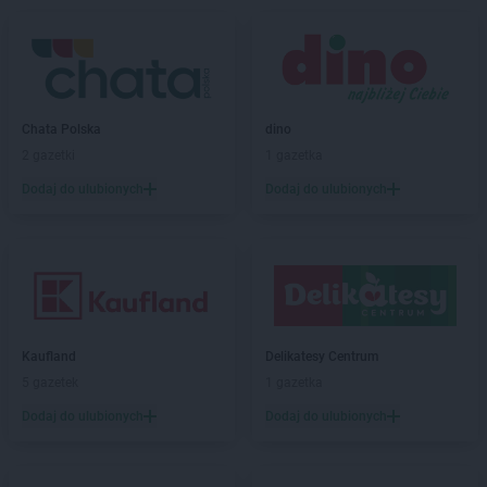
ALDI
Poznań
ALDI
Prudnik
ALDI
Pruszków
ALDI
Przemyśl
ALDI
Pszczyna
Chata Polska
dino
ALDI
Puck
2 gazetki
1 gazetka
ALDI
Puławy
ALDI
Pyskowice
Dodaj do ulubionych
Dodaj do ulubionych
ALDI
Rabka-Zdrój
ALDI
Racibórz
ALDI
Radom
ALDI
Radomsko
ALDI
Radzymin
Kaufland
Delikatesy Centrum
ALDI
Radzyń Podlaski
5 gazetek
1 gazetka
ALDI
Rawicz
ALDI
Reda
Dodaj do ulubionych
Dodaj do ulubionych
ALDI
Rembelszczyzna
ALDI
Rokietnica