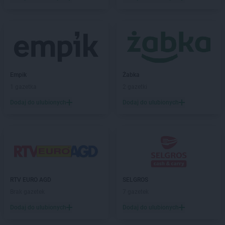
ALDI
Oleśnica
ALDI
Olkusz
ALDI
Olsztyn
ALDI
Opoczno
ALDI
Opole
ALDI
Ostróda
ALDI
Empik
Ostrołęka
Żabka
ALDI
1 gazetka
Oświęcim
2 gazetki
ALDI
Ożarów Mazowiecki
Dodaj do ulubionych
Dodaj do ulubionych
ALDI
Ozorków
ALDI
Pabianice
ALDI
Piekary Śląskie
ALDI
Piła
ALDI
Piotrków Trybunalski
ALDI
Pleszew
RTV EURO AGD
SELGROS
ALDI
Płock
Brak gazetek
7 gazetek
ALDI
Płońsk
Dodaj do ulubionych
Dodaj do ulubionych
ALDI
Polkowice