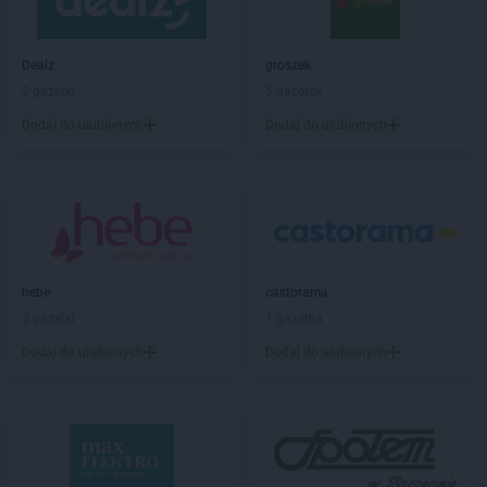
ALDI
Gubin
Dealz
groszek
ALDI
Hrubieszów
2 gazetki
5 gazetek
ALDI
Iława
Dodaj do ulubionych
Dodaj do ulubionych
ALDI
Inowrocław
ALDI
Jarocin
ALDI
Jastrzębie-Zdrój
ALDI
Jawor
ALDI
Jaworzno
ALDI
Jędrzejów
hebe
castorama
ALDI
Jelcz-Laskowice
3 gazetki
1 gazetka
ALDI
Jelenia Góra
Dodaj do ulubionych
Dodaj do ulubionych
ALDI
Józefów
ALDI
Kalisz
ALDI
Kamienna Góra
ALDI
Katowice
ALDI
Kędzierzyn-Koźle