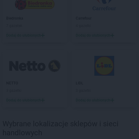
ALDI
Stalowa Wola
ALDI
Stara Iwiczna
ALDI
Starachowice
Biedronka
Carrefour
ALDI
Stargard
7 gazetek
4 gazetki
ALDI
Starogard Gdański
Dodaj do ulubionych
Dodaj do ulubionych
ALDI
Strzegom
ALDI
Strzelce Opolskie
ALDI
Suchy Las
ALDI
Sulechów
ALDI
Sulęcin
ALDI
Suwałki
NETTO
LIDL
ALDI
Swarzędz
3 gazetki
3 gazetki
ALDI
Syców
ALDI
Szczecin
Dodaj do ulubionych
Dodaj do ulubionych
ALDI
Szczecinek
ALDI
Szprotawa
Wybrane lokalizacje sklepów i sieci
ALDI
Śrem
handlowych
ALDI
Środa Wielkopolska