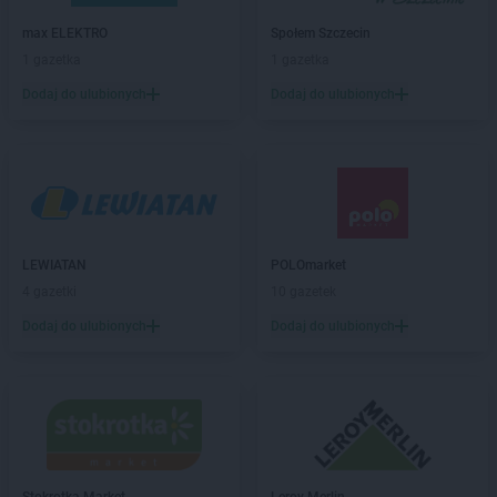
ALDI
Kęty
max ELEKTRO
Społem Szczecin
ALDI
Kielce
1 gazetka
1 gazetka
ALDI
Kiełczewo
Dodaj do ulubionych
Dodaj do ulubionych
ALDI
Kłodzko
ALDI
Kluczbork
ALDI
Knurów
ALDI
Kobyłka
ALDI
Kołobrzeg
ALDI
Konin
ALDI
Kosakowo
LEWIATAN
POLOmarket
ALDI
Kostrzyn nad Odrą
4 gazetki
10 gazetek
ALDI
Koszalin
Dodaj do ulubionych
Dodaj do ulubionych
ALDI
Kowale
ALDI
Koziegłowy
ALDI
Kraków
ALDI
Krapkowice
ALDI
Krosno
ALDI
Krosno Odrzańskie