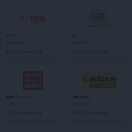
ALDI
Bytom
ALDI
Chełm
ALDI
Chojnice
ALDI
Chorzów
Agata
bi1
ALDI
Choszczno
Brak gazetek
9 gazetek
ALDI
Ciechanów
ALDI
Cieszyn
Dodaj do ulubionych
Dodaj do ulubionych
ALDI
Czechowice-Dziedzice
ALDI
Czerwionka-Leszczyny
ALDI
Częstochowa
ALDI
Dąbrowa Górnicza
ALDI
Dęblin
Black Red White
abra meble
ALDI
Długołęka
1 gazetka
Brak gazetek
ALDI
Dobra
ALDI
Drawsko Pomorskie
Dodaj do ulubionych
Dodaj do ulubionych
ALDI
Dywity
ALDI
Działdowo