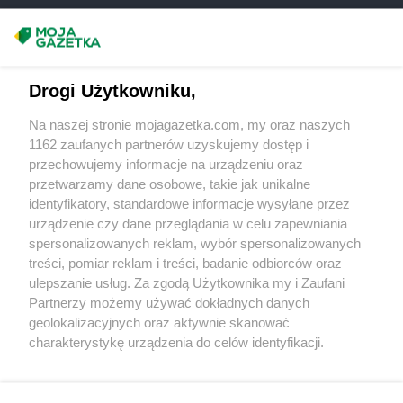
Masz sugestie lub pytania?
Napisz do nas:
support@mojagazetka.com
Drogi Użytkowniku,
Współpraca z nami
Na naszej stronie mojagazetka.com, my oraz naszych
Zobacz szczegóły
1162 zaufanych partnerów uzyskujemy dostęp i
Retail Radar – analiza rynku
przechowujemy informacje na urządzeniu oraz
przetwarzamy dane osobowe, takie jak unikalne
identyfikatory, standardowe informacje wysyłane przez
Wasze ulubione produkty
urządzenie czy dane przeglądania w celu zapewniania
spersonalizowanych reklam, wybór spersonalizowanych
Regulamin serwisu i polityka prywatności
treści, pomiar reklam i treści, badanie odbiorców oraz
ulepszanie usług. Za zgodą Użytkownika my i Zaufani
Mapa strony
Partnerzy możemy używać dokładnych danych
geolokalizacyjnych oraz aktywnie skanować
Zawsze najnowsze gazetki w naszej
Wszystkie miasta z lokalizacjami sklepów
charakterystykę urządzenia do celów identyfikacji.
Ponieważ cenimy Twoją prywatność, prosimy o zgodę na
aplikacji
korzystanie z tych technologii poprzez kliknięcie
„Akceptuję”. Zgoda jest dobrowolna i zawsze możesz ją