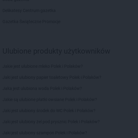
ALDI
Zamość
Delikatesy Centrum gazetka
ALDI
Zawiercie
ALDI
Zduńska Wola
Gazetka Świąteczne Promocje
ALDI
Zgierz
ALDI
Zgorzelec
ALDI
Zielona Góra
ALDI
Złotoryja
Ulubione produkty użytkowników
ALDI
Żagań
Jakie jest ulubione mleko Polek i Polaków?
ALDI
Żary
ALDI
Żory
Jaki jest ulubiony papier toaletowy Polek i Polaków?
ALDI
Żuromin
Jaka jest ulubiona woda Polek i Polaków?
ALDI
Żyrardów
ALDI
Żywiec
Jakie są ulubione płatki owsiane Polek i Polaków?
Jaki jest ulubiony środek do WC Polek i Polaków?
Jaki jest ulubiony żel pod prysznic Polek i Polaków?
Jaki jest ulubiony szampon Polek i Polaków?