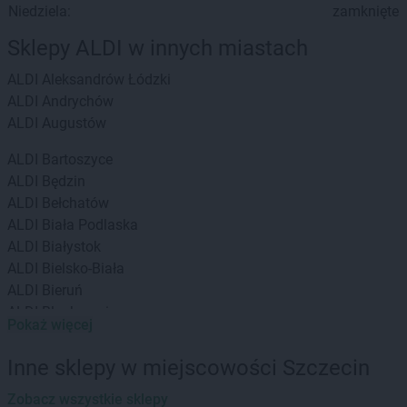
Niedziela:
zamknięte
Sklepy ALDI w innych miastach
ALDI
Aleksandrów Łódzki
ALDI
Andrychów
ALDI
Augustów
ALDI
Bartoszyce
ALDI
Będzin
ALDI
Bełchatów
ALDI
Biała Podlaska
ALDI
Białystok
ALDI
Bielsko-Biała
ALDI
Bieruń
ALDI
Blachownia
Pokaż więcej
ALDI
Bochnia
ALDI
Brzeg
Inne sklepy w miejscowości Szczecin
ALDI
Brzeziny
ALDI
Zobacz wszystkie sklepy
Bydgoszcz