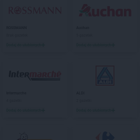
ALDI
Ropczyce
ALDI
Ruda Śląska
ALDI
Rybnik
ALDI
Rydułtowy
ROSSMANN
Auchan
ALDI
Rzeszów
Brak gazetek
5 gazetek
ALDI
Rzgów
Dodaj do ulubionych
Dodaj do ulubionych
ALDI
Siemianowice Śląskie
ALDI
Sieradz
ALDI
Skarżysko-Kamienna
ALDI
Skawina
ALDI
Skierniewice
ALDI
Słubice
Intermarche
ALDI
ALDI
Słupsk
4 gazetki
2 gazetki
ALDI
Smolec
Dodaj do ulubionych
Dodaj do ulubionych
ALDI
Sochaczew
ALDI
Sokołów Podlaski
ALDI
Sopot
ALDI
Sosnowiec