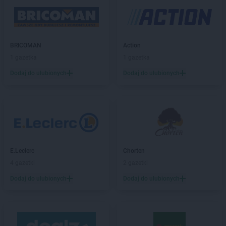
ALDI
Dzierżoniów
ALDI
Elbląg
ALDI
Ełk
BRICOMAN
Action
ALDI
Gdańsk
1 gazetka
1 gazetka
ALDI
Gdynia
Dodaj do ulubionych
Dodaj do ulubionych
ALDI
Giżycko
ALDI
Gliwice
ALDI
Głogów
ALDI
Gniezno
ALDI
Goleniów
ALDI
Gorlice
E.Leclerc
Chorten
ALDI
Gorzów Wielkopolski
4 gazetki
2 gazetki
ALDI
Gostyń
ALDI
Grajewo
Dodaj do ulubionych
Dodaj do ulubionych
ALDI
Grodzisk Mazowiecki
ALDI
Grodzisk Wielkopolski
ALDI
Grudziądz
ALDI
Gryfice