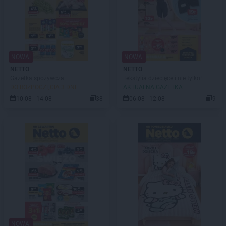
NOWA!
NOWA!
NETTO
NETTO
Gazetka spożywcza
Tekstylia dziecięce i nie tylko!
DO ROZPOCZĘCIA 3 DNI
AKTUALNA GAZETKA
10.08 - 14.08
38
06.08 - 12.08
9
NOWA!