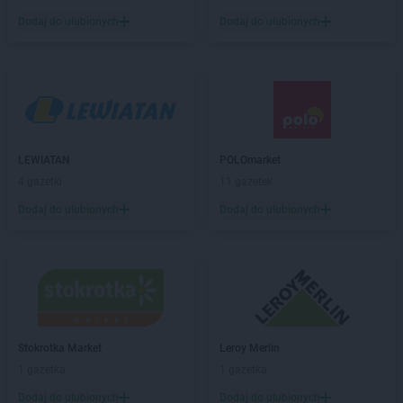
NETTO
Gajków
Dodaj do ulubionych
Dodaj do ulubionych
NETTO
Garwolin
NETTO
Gdańsk
NETTO
Gdynia
NETTO
Gliwice
NETTO
Głogów
NETTO
Głuchołazy
LEWIATAN
POLOmarket
NETTO
Gniew
4 gazetki
11 gazetek
NETTO
Gniewkowo
NETTO
Gniezno
Dodaj do ulubionych
Dodaj do ulubionych
NETTO
Gołdap
NETTO
Goleniów
NETTO
Gołków
NETTO
Golub-Dobrzyń
NETTO
Góra
NETTO
Góra Kalwaria
Stokrotka Market
Leroy Merlin
NETTO
Gorzów Wielkopolski
1 gazetka
1 gazetka
NETTO
Gostyń
Dodaj do ulubionych
Dodaj do ulubionych