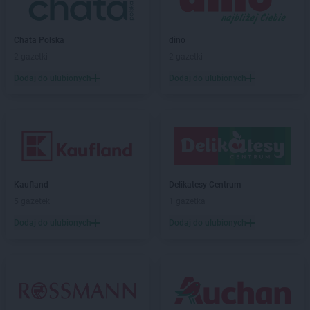
NETTO
Kożuchy
NETTO
Kraków
NETTO
Kraśnik
Chata Polska
dino
NETTO
Krosno Odrzańskie
2 gazetki
2 gazetki
NETTO
Krotoszyn
Dodaj do ulubionych
Dodaj do ulubionych
NETTO
Kurzelów
NETTO
Kwidzyn
NETTO
Łabiszyn
NETTO
Łącko
NETTO
Łask
NETTO
Łaziska Górne
Kaufland
Delikatesy Centrum
NETTO
Łęczna
5 gazetek
1 gazetka
NETTO
Łęczyca
Dodaj do ulubionych
Dodaj do ulubionych
NETTO
Łobez
NETTO
Łodygowice
NETTO
Łódź
NETTO
Łomianki
NETTO
Łosice