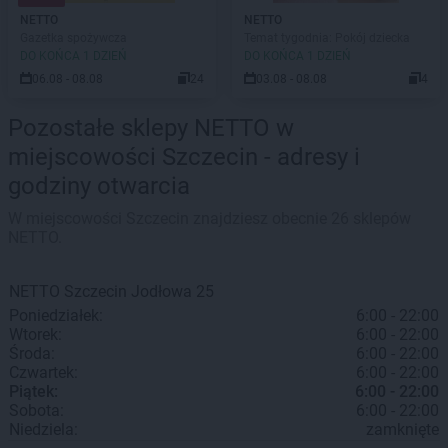
NETTO
NETTO
Gazetka spożywcza
Temat tygodnia: Pokój dziecka
DO KOŃCA 1 DZIEŃ
DO KOŃCA 1 DZIEŃ
06.08 - 08.08
24
03.08 - 08.08
4
Pozostałe sklepy NETTO w
miejscowości Szczecin - adresy i
godziny otwarcia
W miejscowości Szczecin znajdziesz obecnie 26 sklepów
NETTO.
NETTO
Szczecin
Jodłowa 25
Poniedziałek:
6:00 - 22:00
Wtorek:
6:00 - 22:00
Środa:
6:00 - 22:00
Czwartek:
6:00 - 22:00
Piątek:
6:00 - 22:00
Sobota:
6:00 - 22:00
Niedziela:
zamknięte