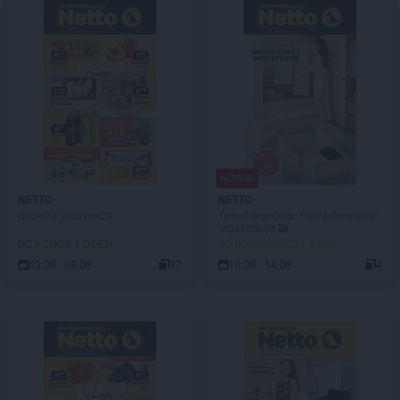
NOWA!
NETTO
NETTO
Gazetka spożywcza
Temat tygodnia: Porządkowanie i
organizacja 🗃️
DO KOŃCA 1 DZIEŃ
DO ROZPOCZĘCIA 3 DNI
03.08 - 08.08
37
10.08 - 14.08
4