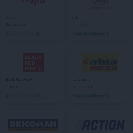
NETTO
Blizne Jasińskiego
NETTO
Błonie
NETTO
Bochnia
Agata
bi1
NETTO
Bogatynia
Brak gazetek
9 gazetek
NETTO
Bolechowo
Dodaj do ulubionych
Dodaj do ulubionych
NETTO
Bolszewo
NETTO
Borzęcin Mały
NETTO
Braniewo
NETTO
Brodnica
NETTO
Brwinów
NETTO
Brzeg
NETTO
Brzeg Dolny
Black Red White
abra meble
NETTO
Brzeszcze
1 gazetka
Brak gazetek
NETTO
Brzozów
Dodaj do ulubionych
Dodaj do ulubionych
NETTO
Buk
NETTO
Bydgoszcz
NETTO
Bystrzyca Kłodzka
NETTO
Bytom
NETTO
Bytów