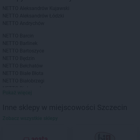
NETTO
Aleksandrów Kujawski
NETTO
Aleksandrów Łódzki
NETTO
Andrychów
NETTO
Barcin
NETTO
Barlinek
NETTO
Bartoszyce
NETTO
Będzin
NETTO
Bełchatów
NETTO
Białe Błota
NETTO
Białobrzegi
NETTO
Białogard
Pokaż więcej
NETTO
Białystok
NETTO
Bielany Wrocławskie
Inne sklepy w miejscowości Szczecin
NETTO
Bielawa
NETTO
Zobacz wszystkie sklepy
Bielsko-Biała
NETTO
Biłgoraj
NETTO
Biskupiec