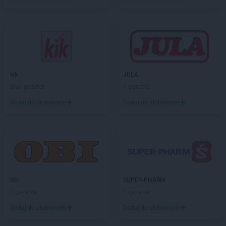
NETTO
Gostynin
NETTO
Gródków
NETTO
Grodzisk Mazowiecki
NETTO
Grodzisk Wielkopolski
NETTO
Grodzisko
NETTO
Grudziądz
NETTO
Gryfice
kik
JULA
NETTO
Gryfino
Brak gazetek
1 gazetka
NETTO
Gubin
Dodaj do ulubionych
Dodaj do ulubionych
NETTO
Iława
NETTO
Inowrocław
NETTO
Jaktorów
NETTO
Jarocin
NETTO
Jastrowie
OBI
SUPER-PHARM
NETTO
Jastrzębie-Zdrój
1 gazetka
1 gazetka
NETTO
Jawor
Dodaj do ulubionych
Dodaj do ulubionych
NETTO
Jaworze
NETTO
Jaworzno