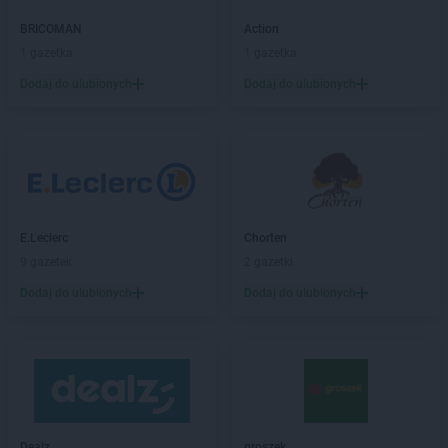
NETTO
Chełmno
BRICOMAN
Action
NETTO
Chełmża
1 gazetka
1 gazetka
NETTO
Chocianów
Dodaj do ulubionych
Dodaj do ulubionych
NETTO
Chodzież
NETTO
Chojna
NETTO
Chojnice
NETTO
Chojnów
NETTO
Chorzów
NETTO
Choszczno
E.Leclerc
Chorten
NETTO
Chrzanów
9 gazetek
2 gazetki
NETTO
Chrząstowice
NETTO
Ciechocinek
Dodaj do ulubionych
Dodaj do ulubionych
NETTO
Cieszyn
NETTO
Czaplinek
NETTO
Czarna Białostocka
NETTO
Czarnków
NETTO
Czechowice-Dziedzice
NETTO
Czeladź
Dealz
groszek