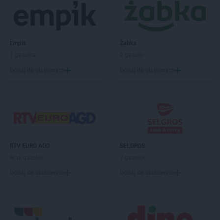
NETTO
Kluczbork
NETTO
Knurów
NETTO
Kolbudy
NETTO
Empik
Koło
Żabka
NETTO
1 gazetka
Kołobrzeg
2 gazetki
NETTO
Komorniki
Dodaj do ulubionych
Dodaj do ulubionych
NETTO
Konin
NETTO
Końskie
NETTO
Kórnik
NETTO
Kościan
NETTO
Kościerzyna
NETTO
Kostrzyn
RTV EURO AGD
SELGROS
NETTO
Kostrzyn nad Odrą
Brak gazetek
7 gazetek
NETTO
Koszalin
NETTO
Dodaj do ulubionych
Kowale
Dodaj do ulubionych
NETTO
Kowary
NETTO
Koziegłowy
NETTO
Kozienice