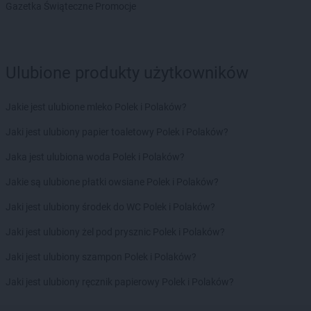
NETTO
Olsztynek
Gazetka Świąteczne Promocje
NETTO
Opoczno
NETTO
Opole
NETTO
Opole Lubelskie
NETTO
Orneta
Ulubione produkty użytkowników
NETTO
Orzesze
NETTO
Osinów Dolny
Jakie jest ulubione mleko Polek i Polaków?
NETTO
Osowiec
Jaki jest ulubiony papier toaletowy Polek i Polaków?
NETTO
Ostróda
NETTO
Ostrołęka
Jaka jest ulubiona woda Polek i Polaków?
NETTO
Ostrów Wielkopolski
Jakie są ulubione płatki owsiane Polek i Polaków?
NETTO
Oświęcim
NETTO
Otwock
Jaki jest ulubiony środek do WC Polek i Polaków?
NETTO
Ożarów Mazowiecki
Jaki jest ulubiony żel pod prysznic Polek i Polaków?
NETTO
Ozimek
NETTO
Ozorków
Jaki jest ulubiony szampon Polek i Polaków?
NETTO
Pabianice
Jaki jest ulubiony ręcznik papierowy Polek i Polaków?
NETTO
Palędzie