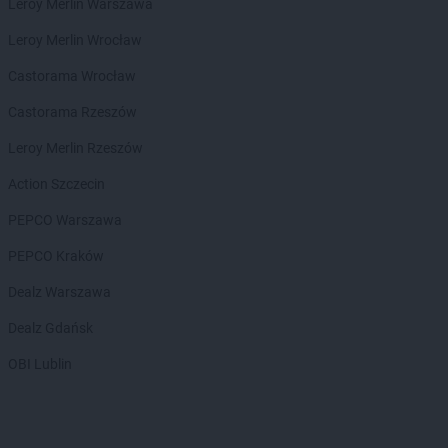
NETTO
Milicz
Leroy Merlin Warszawa
NETTO
Mińsk Mazowiecki
Leroy Merlin Wrocław
NETTO
Mława
NETTO
Mogilno
Castorama Wrocław
NETTO
Morzyczyn
Castorama Rzeszów
NETTO
Mościska
NETTO
Mosina
Leroy Merlin Rzeszów
NETTO
Mrągowo
Action Szczecin
NETTO
Mszana Dolna
NETTO
Muszyna
PEPCO Warszawa
NETTO
Mysłakowice
PEPCO Kraków
NETTO
Myślenice
NETTO
Myślibórz
Dealz Warszawa
NETTO
Mysłowice
Dealz Gdańsk
NETTO
Myszków
OBI Lublin
NETTO
Nadarzyn
NETTO
Nakło nad Notecią
NETTO
Namysłów