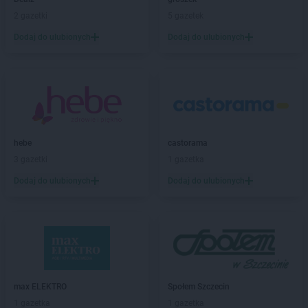
NETTO
Czersk
2 gazetki
5 gazetek
NETTO
Czerwionka-Leszczyny
Dodaj do ulubionych
Dodaj do ulubionych
NETTO
Częstochowa
NETTO
Człuchów
NETTO
Dąbrowa Górnicza
NETTO
Darłowo
NETTO
Dęblin
NETTO
Dębno
hebe
castorama
NETTO
Dobra
3 gazetki
1 gazetka
NETTO
Dobre Miasto
Dodaj do ulubionych
Dodaj do ulubionych
NETTO
Dobrzeń Wielki
NETTO
Drawsko Pomorskie
NETTO
Drezdenko
NETTO
Działdowo
NETTO
Dzierzgoń
NETTO
Dzierżoniów
max ELEKTRO
Społem Szczecin
NETTO
Ełk
1 gazetka
1 gazetka