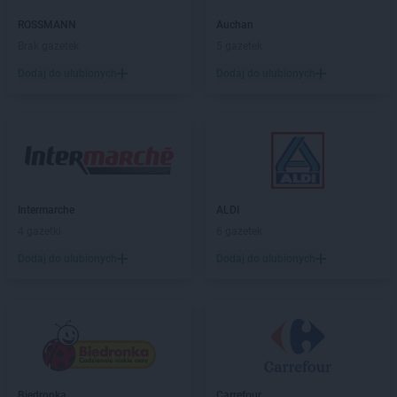
NETTO
Łowicz
NETTO
Łuków
ROSSMANN
Auchan
Brak gazetek
5 gazetek
NETTO
Lębork
Dodaj do ulubionych
Dodaj do ulubionych
NETTO
Lędziny
NETTO
Legionowo
NETTO
Legnica
NETTO
Lesko
NETTO
Leszno
NETTO
Libiąż
NETTO
Limanowa
Intermarche
ALDI
NETTO
Lipnik
4 gazetki
6 gazetek
NETTO
Lipno
Dodaj do ulubionych
Dodaj do ulubionych
NETTO
Lipsko
NETTO
Lubaczów
NETTO
Lubań
NETTO
Lubartów
NETTO
Lubawa
NETTO
Lubicz Górny
Biedronka
Carrefour