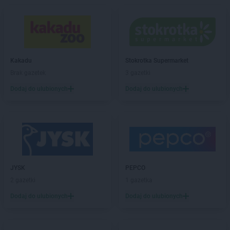
NETTO
Jędrzejów
NETTO
Jelenia Góra
NETTO
Jelonek
NETTO
Józefów
Kakadu
Stokrotka Supermarket
NETTO
Kalisz
Brak gazetek
3 gazetki
NETTO
Kamień Pomorski
Dodaj do ulubionych
Dodaj do ulubionych
NETTO
Kamionki
NETTO
Karpacz
NETTO
Katowice
NETTO
Kazimierza Wielka
NETTO
Kędzierzyn-Koźle
NETTO
Kępno
NETTO
Kętrzyn
JYSK
PEPCO
NETTO
Kęty
2 gazetki
1 gazetka
NETTO
Kielce
Dodaj do ulubionych
Dodaj do ulubionych
NETTO
Kłaj
NETTO
Kłobuck
NETTO
Kłodawa