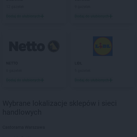
NETTO
Lubin
12 gazetek
9 gazetek
NETTO
Lubliniec
NETTO
Luboń
Dodaj do ulubionych
Dodaj do ulubionych
NETTO
Lubsko
NETTO
Luzino
NETTO
Lwówek Śląski
NETTO
Maków Podhalański
NETTO
Malbork
NETTO
LIDL
NETTO
Marki
6 gazetek
5 gazetek
NETTO
Miastko
NETTO
Michałowice
Dodaj do ulubionych
Dodaj do ulubionych
NETTO
Miechów
NETTO
Międzyrzec Podlaski
NETTO
Międzyrzecz
Wybrane lokalizacje sklepów i sieci
NETTO
Międzyzdroje
handlowych
NETTO
Mierzyn
NETTO
Mikołów
Castorama Warszawa
NETTO
Milanówek