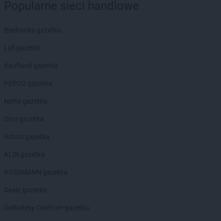
NETTO
Nasielsk
Popularne sieci handlowe
NETTO
Netto
NETTO
Nidzica
Biedronka gazetka
NETTO
Niemodlin
NETTO
Lidl gazetka
Niepołomice
NETTO
Nisko
Kaufland gazetka
NETTO
Nowe Lipiny
NETTO
PEPCO gazetka
Nowe Miasto Lubawskie
NETTO
Nowogard
Netto gazetka
NETTO
Nowy Dwór Gdański
NETTO
Dino gazetka
Nowy Targ
NETTO
Nowy Tomyśl
Action gazetka
NETTO
Nysa
ALDI gazetka
NETTO
Oborniki
ROSSMANN gazetka
NETTO
Odolanów
NETTO
Oława
Dealz gazetka
NETTO
Olesno
Delikatesy Centrum gazetka
NETTO
Olsztyn