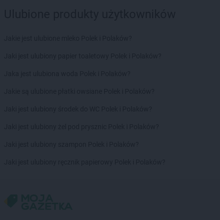
PEPCO
Kołobrzeg
Ulubione produkty użytkowników
PEPCO
Koluszki
PEPCO
Kończewice
PEPCO
Koniecpol
Jakie jest ulubione mleko Polek i Polaków?
PEPCO
Konin
Jaki jest ulubiony papier toaletowy Polek i Polaków?
PEPCO
Końskie
PEPCO
Konstancin-Jeziorna
Jaka jest ulubiona woda Polek i Polaków?
PEPCO
Konstantynów Łódzki
Jakie są ulubione płatki owsiane Polek i Polaków?
PEPCO
Korczyna
PEPCO
Kórnik
Jaki jest ulubiony środek do WC Polek i Polaków?
PEPCO
Koronowo
Jaki jest ulubiony żel pod prysznic Polek i Polaków?
PEPCO
Kosakowo
PEPCO
Kościan
Jaki jest ulubiony szampon Polek i Polaków?
PEPCO
Kościerzyna
Jaki jest ulubiony ręcznik papierowy Polek i Polaków?
PEPCO
Kostrzyn
PEPCO
Kostrzyn nad Odrą
PEPCO
Koszalin
PEPCO
Kowal
PEPCO
Kowale