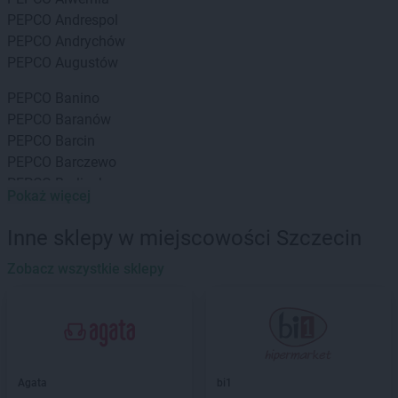
PEPCO
Andrespol
PEPCO
Andrychów
PEPCO
Augustów
PEPCO
Banino
PEPCO
Baranów
PEPCO
Barcin
PEPCO
Barczewo
PEPCO
Barlinek
Pokaż więcej
PEPCO
Bartoszyce
PEPCO
Barwice
Inne sklepy w miejscowości Szczecin
PEPCO
Będzin
PEPCO
Zobacz wszystkie sklepy
Bełchatów
PEPCO
Bełżyce
PEPCO
Besko
PEPCO
Bestwina
PEPCO
Biała Podlaska
PEPCO
Białe Błota
Agata
bi1
PEPCO
Białobrzegi