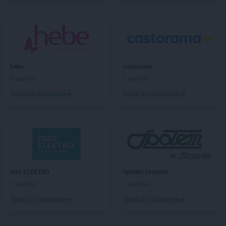
PEPCO
Buk
PEPCO
Busko-Zdrój
PEPCO
Byczyna
PEPCO
Bydgoszcz
PEPCO
Bystrzyca Kłodzka
PEPCO
hebe
Bytom
castorama
PEPCO
3 gazetki
Bytom Odrzański
1 gazetka
PEPCO
Bytów
Dodaj do ulubionych
Dodaj do ulubionych
PEPCO
Celestynów
PEPCO
Chełm
PEPCO
Chełmno
PEPCO
Chmielnik
PEPCO
Chocianów
PEPCO
Chodzież
max ELEKTRO
Społem Szczecin
PEPCO
Chojna
1 gazetka
1 gazetka
PEPCO
Chojnice
Dodaj do ulubionych
Dodaj do ulubionych
PEPCO
Chojnów
PEPCO
Choroszcz