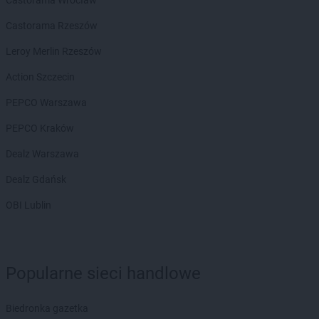
Castorama Wrocław
PEPCO
Kamieniec Wrocławski
Castorama Rzeszów
PEPCO
Kamienna Góra
PEPCO
Kamionka Wielka
Leroy Merlin Rzeszów
PEPCO
Kańczuga
Action Szczecin
PEPCO
Karczew
PEPCO
Karpacz
PEPCO Warszawa
PEPCO
Kartuzy
PEPCO Kraków
PEPCO
Katowice
PEPCO
Kąty Wrocławskie
Dealz Warszawa
PEPCO
Kazimierz Biskupi
Dealz Gdańsk
PEPCO
Kazimierza Wielka
PEPCO
Kaźmierz
OBI Lublin
PEPCO
Kcynia
PEPCO
Kędzierzyn-Koźle
PEPCO
Kępa
PEPCO
Kępno
Popularne sieci handlowe
PEPCO
Kętrzyn
PEPCO
Kęty
Biedronka gazetka
PEPCO
Kiekrz