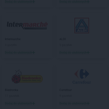
Dodaj do ulubionych
Dodaj do ulubionych
PEPCO
Hrubieszów
PEPCO
Iława
PEPCO
Iłża
PEPCO
Imielin
PEPCO
Inowrocław
PEPCO
Istebna
Intermarche
ALDI
4 gazetki
5 gazetek
PEPCO
Jabłonka
Dodaj do ulubionych
Dodaj do ulubionych
PEPCO
Jabłonna
PEPCO
Janikowo
PEPCO
Janów Lubelski
PEPCO
Janowiec Wielkopolski
PEPCO
Januszowice
PEPCO
Jarocin
PEPCO
Jarosław
Biedronka
Carrefour
PEPCO
Jaroszowice
11 gazetek
9 gazetek
PEPCO
Jaroty
Dodaj do ulubionych
Dodaj do ulubionych
PEPCO
Jasło