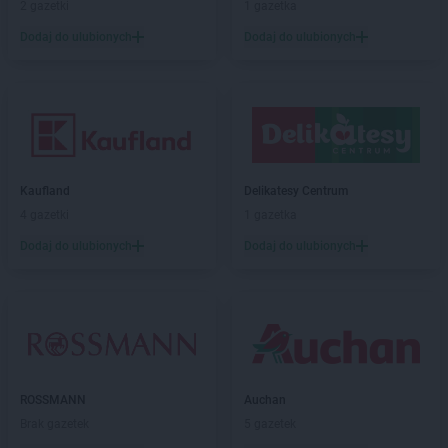
2 gazetki
1 gazetka
PEPCO
Górowo Iławeckie
Dodaj do ulubionych
Dodaj do ulubionych
PEPCO
Gorzów Wielkopolski
PEPCO
Gorzyce
PEPCO
Gostyń
PEPCO
Gostynin
PEPCO
Goszczyno
PEPCO
Grajewo
PEPCO
Grodków
Kaufland
Delikatesy Centrum
PEPCO
Grodzisk Mazowiecki
4 gazetki
1 gazetka
PEPCO
Grodzisk Wielkopolski
Dodaj do ulubionych
Dodaj do ulubionych
PEPCO
Grójec
PEPCO
Gromnik
PEPCO
Grudziądz
PEPCO
Gryfice
PEPCO
Gryfino
PEPCO
Gryfów Śląski
ROSSMANN
Auchan
PEPCO
Gubin
Brak gazetek
5 gazetek
PEPCO
Hajnówka