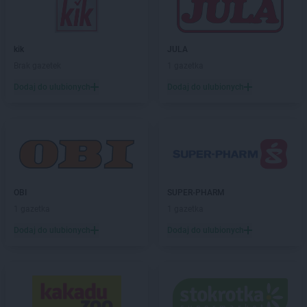
PEPCO
Częstochowa
PEPCO
Człuchów
PEPCO
Czudec
kik
JULA
Brak gazetek
1 gazetka
PEPCO
Dąbrowa Białostocka
Dodaj do ulubionych
Dodaj do ulubionych
PEPCO
Dąbrowa Górnicza
PEPCO
Dąbrowa Tarnowska
PEPCO
Dąbrówka
PEPCO
Darłowo
PEPCO
Dawidy Bankowe
PEPCO
Dębe Wielkie
PEPCO
Dębica
OBI
SUPER-PHARM
PEPCO
Dęblin
1 gazetka
1 gazetka
PEPCO
Dębno
Dodaj do ulubionych
Dodaj do ulubionych
PEPCO
Dębowa
PEPCO
Debrzno
PEPCO
Dobczyce
PEPCO
Dobra
PEPCO
Dobre Miasto