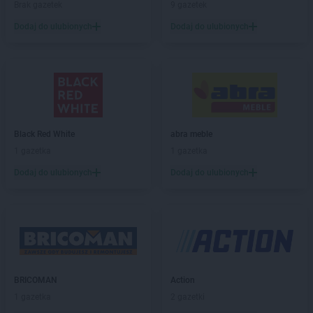
Brak gazetek
9 gazetek
PEPCO
Białogard
Dodaj do ulubionych
Dodaj do ulubionych
PEPCO
Białystok
PEPCO
Biecz
PEPCO
Biedrusko
PEPCO
Bielany Wrocławskie
PEPCO
Bielawa
PEPCO
Bielsko-Biała
PEPCO
Bieruń
Black Red White
abra meble
PEPCO
Bierutów
1 gazetka
1 gazetka
PEPCO
Biłgoraj
Dodaj do ulubionych
Dodaj do ulubionych
PEPCO
Biskupiec
PEPCO
Blachownia
PEPCO
Błonie
PEPCO
Bobolice
PEPCO
Bobowa
PEPCO
Bochnia
BRICOMAN
Action
PEPCO
Bogatynia
1 gazetka
2 gazetki
PEPCO
Boguszów-Gorce