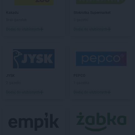
PEPCO
Drawsko Pomorskie
Kakadu
Stokrotka Supermarket
PEPCO
Drezdenko
Brak gazetek
3 gazetki
PEPCO
Drobin
PEPCO
Drzewica
Dodaj do ulubionych
Dodaj do ulubionych
PEPCO
Duszniki-Zdrój
PEPCO
Dynów
PEPCO
Działdowo
PEPCO
Działoszyn
PEPCO
Dzierzgoń
PEPCO
Dzierżoniów
JYSK
PEPCO
2 gazetki
1 gazetka
PEPCO
Elbląg
PEPCO
Ełk
Dodaj do ulubionych
Dodaj do ulubionych
PEPCO
Garwolin
PEPCO
Gaszowice
PEPCO
Gdańsk
PEPCO
Gdów
PEPCO
Gdynia