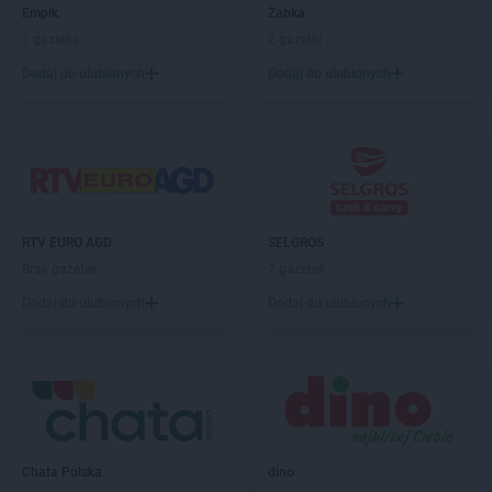
PEPCO
Empik
Giżycko
Żabka
PEPCO
1 gazetka
Gliwice
2 gazetki
PEPCO
Głogów
Dodaj do ulubionych
Dodaj do ulubionych
PEPCO
Głogów Małopolski
PEPCO
Głogówek
PEPCO
Główczyce
PEPCO
Głowno
PEPCO
Głubczyce
PEPCO
Głuchołazy
RTV EURO AGD
SELGROS
PEPCO
Gniewkowo
Brak gazetek
7 gazetek
PEPCO
Gniezno
PEPCO
Dodaj do ulubionych
Godów
Dodaj do ulubionych
PEPCO
Gogolin
PEPCO
Gołdap
PEPCO
Goleniów
PEPCO
Golina
PEPCO
Golub-Dobrzyń
PEPCO
Góra
Chata Polska
dino
PEPCO
Gorlice