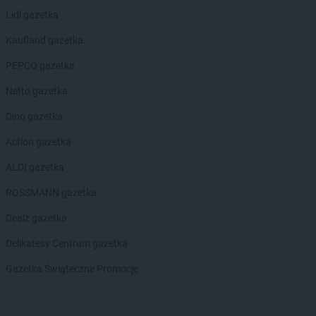
PEPCO
Lidl gazetka
Kielce
PEPCO
Kiełpino
Kaufland gazetka
PEPCO
Kietrz
PEPCO
PEPCO gazetka
Kleczew
PEPCO
Kleszczów
Netto gazetka
PEPCO
Klimkówka
PEPCO
Dino gazetka
Kłobuck
PEPCO
Kłodawa
Action gazetka
PEPCO
Kłodzko
PEPCO
ALDI gazetka
Kluczbork
PEPCO
Knurów
ROSSMANN gazetka
PEPCO
Kobiór
PEPCO
Dealz gazetka
Kobylanka
PEPCO
Kobyłka
Delikatesy Centrum gazetka
PEPCO
Kolbudy
PEPCO
Gazetka Świąteczne Promocje
Kolbuszowa
PEPCO
Kolno
PEPCO
Koło