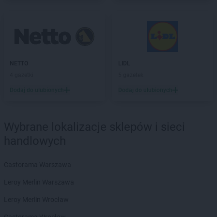
PEPCO
Jastrowie
PEPCO
Jastrzębie-Zdrój
PEPCO
Jawor
PEPCO
Jaworze
PEPCO
Jaworzno
NETTO
LIDL
PEPCO
Jedlicze
4 gazetki
5 gazetek
PEPCO
Jędrzejów
PEPCO
Jelcz-Laskowice
Dodaj do ulubionych
Dodaj do ulubionych
PEPCO
Jelenia Góra
PEPCO
Jeziorany
PEPCO
Jeżowe
Wybrane lokalizacje sklepów i sieci
PEPCO
Jordanów
handlowych
PEPCO
Józefów
Castorama Warszawa
PEPCO
Kaliska
PEPCO
Kalisz
Leroy Merlin Warszawa
PEPCO
Kałuszyn
Leroy Merlin Wrocław
PEPCO
Kalwaria Zebrzydowska
PEPCO
Kamień Pomorski