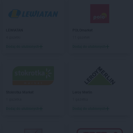
PEPCO
Chorzów
PEPCO
Choszczno
PEPCO
Chrzanów
PEPCO
Chwaszczyno
LEWIATAN
POLOmarket
PEPCO
Ciechanów
4 gazetki
11 gazetek
PEPCO
Ciechocinek
PEPCO
Cieszyn
Dodaj do ulubionych
Dodaj do ulubionych
PEPCO
Czaplinek
PEPCO
Czarna
PEPCO
Czarna Białostocka
PEPCO
Czarnków
PEPCO
Czarny Dunajec
PEPCO
Czchów
Stokrotka Market
Leroy Merlin
PEPCO
Czechowice-Dziedzice
1 gazetka
1 gazetka
PEPCO
Czeladź
Dodaj do ulubionych
Dodaj do ulubionych
PEPCO
Czerniejewo
PEPCO
Czernikowo
PEPCO
Czersk
PEPCO
Czerwionka-Leszczyny