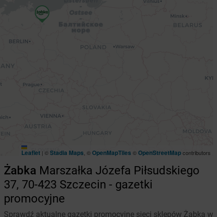
Leaflet
Stadia Maps
OpenMapTiles
OpenStreetMap
|
©
, ©
©
contributors
Żabka
Marszałka Józefa Piłsudskiego
37, 70-423 Szczecin - gazetki
promocyjne
Sprawdź aktualne gazetki promocyjne sieci sklepów Żabka w