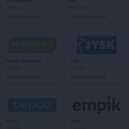
Stokrotka Market
kik
PEPCO
Brzostek
1 gazetka
Brak gazetek
PEPCO
Brzozów
Dodaj do ulubionych
Dodaj do ulubionych
PEPCO
Buczkowice
PEPCO
Buk
PEPCO
Busko-Zdrój
PEPCO
Byczyna
PEPCO
Bydgoszcz
PEPCO
Bystrzyca Kłodzka
PEPCO
Stokrotka Supermarket
Bytom
JYSK
PEPCO
3 gazetki
Bytom Odrzański
2 gazetki
PEPCO
Bytów
Dodaj do ulubionych
Dodaj do ulubionych
PEPCO
Celestynów
PEPCO
Chełm
PEPCO
Chełmno
PEPCO
Chmielnik
PEPCO
Chocianów
PEPCO
Chodzież
PEPCO
Empik
PEPCO
Chojna
1 gazetka
1 gazetka