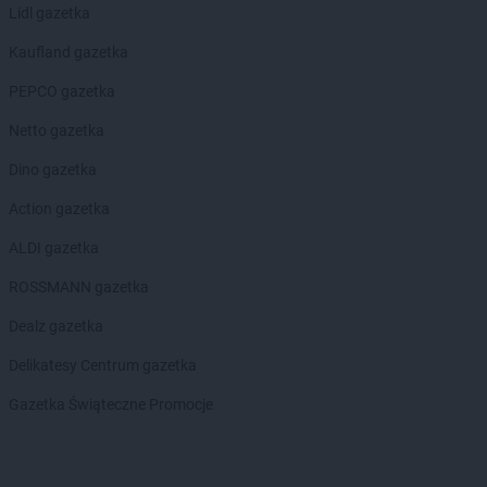
PEPCO
Golina
Lidl gazetka
PEPCO
Golub-Dobrzyń
Kaufland gazetka
PEPCO
Góra
PEPCO
Gorlice
PEPCO gazetka
PEPCO
Górowo Iławeckie
Netto gazetka
PEPCO
Gorzów Wielkopolski
PEPCO
Gorzyce
Dino gazetka
PEPCO
Gostyń
Action gazetka
PEPCO
Gostynin
PEPCO
Goszczyno
ALDI gazetka
PEPCO
Grajewo
ROSSMANN gazetka
PEPCO
Grodków
PEPCO
Grodzisk Mazowiecki
Dealz gazetka
PEPCO
Grodzisk Wielkopolski
Delikatesy Centrum gazetka
PEPCO
Grójec
PEPCO
Gromnik
Gazetka Świąteczne Promocje
PEPCO
Grudziądz
PEPCO
Gryfice
PEPCO
Gryfino