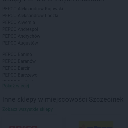
PEPCO
Aleksandrów Kujawski
PEPCO
Aleksandrów Łódzki
PEPCO
Alwernia
PEPCO
Andrespol
PEPCO
Andrychów
PEPCO
Augustów
PEPCO
Banino
PEPCO
Baranów
PEPCO
Barcin
PEPCO
Barczewo
PEPCO
Barlinek
Pokaż więcej
PEPCO
Bartoszyce
PEPCO
Barwice
Inne sklepy w miejscowości Szczecinek
PEPCO
Będzin
PEPCO
Zobacz wszystkie sklepy
Bełchatów
PEPCO
Bełżyce
PEPCO
Besko