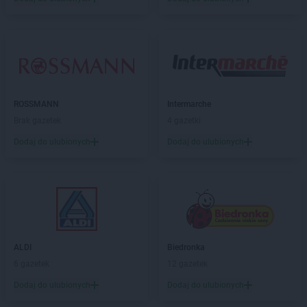
PEPCO
Czerniejewo
PEPCO
Czernikowo
PEPCO
Czersk
PEPCO
Czerwionka-Leszczyny
PEPCO
Częstochowa
PEPCO
Człuchów
PEPCO
Czudec
ROSSMANN
Intermarche
Brak gazetek
4 gazetki
PEPCO
Dąbrowa Białostocka
Dodaj do ulubionych
Dodaj do ulubionych
PEPCO
Dąbrowa Górnicza
PEPCO
Dąbrowa Tarnowska
PEPCO
Dąbrówka
PEPCO
Darłowo
PEPCO
Dawidy Bankowe
PEPCO
Dębe Wielkie
PEPCO
Dębica
ALDI
Biedronka
PEPCO
Dęblin
6 gazetek
12 gazetek
PEPCO
Dębno
Dodaj do ulubionych
Dodaj do ulubionych
PEPCO
Dębowa