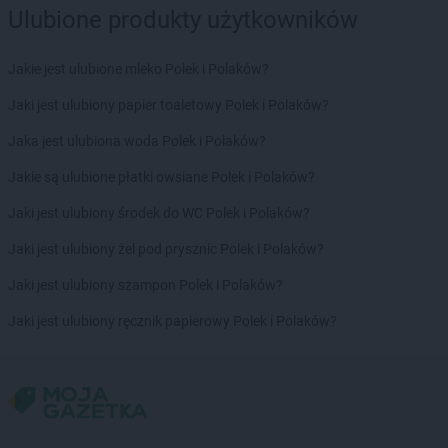
PEPCO
Gryfów Śląski
Ulubione produkty użytkowników
PEPCO
Gubin
Jakie jest ulubione mleko Polek i Polaków?
PEPCO
Hajnówka
PEPCO
Hrubieszów
Jaki jest ulubiony papier toaletowy Polek i Polaków?
PEPCO
Jaka jest ulubiona woda Polek i Polaków?
Iława
PEPCO
Iłża
Jakie są ulubione płatki owsiane Polek i Polaków?
PEPCO
Imielin
PEPCO
Jaki jest ulubiony środek do WC Polek i Polaków?
Inowrocław
PEPCO
Istebna
Jaki jest ulubiony żel pod prysznic Polek i Polaków?
PEPCO
Jabłonka
Jaki jest ulubiony szampon Polek i Polaków?
PEPCO
Jabłonna
Jaki jest ulubiony ręcznik papierowy Polek i Polaków?
PEPCO
Janikowo
PEPCO
Janów Lubelski
PEPCO
Janowiec Wielkopolski
PEPCO
Januszowice
PEPCO
Jarocin
PEPCO
Jarosław