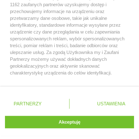
Zobacz szczegóły
1162 zaufanych partnerów uzyskujemy dostęp i
PEPCO
Kałuszyn
Retail Radar – analiza rynku
przechowujemy informacje na urządzeniu oraz
PEPCO
Kalwaria Zebrzydowska
przetwarzamy dane osobowe, takie jak unikalne
PEPCO
Kamień Pomorski
identyfikatory, standardowe informacje wysyłane przez
PEPCO
Kamieniec Wrocławski
Wasze ulubione produkty
urządzenie czy dane przeglądania w celu zapewniania
PEPCO
Kamienna Góra
spersonalizowanych reklam, wybór spersonalizowanych
Regulamin serwisu i polityka prywatności
PEPCO
Kamionka Wielka
treści, pomiar reklam i treści, badanie odbiorców oraz
PEPCO
Kańczuga
ulepszanie usług. Za zgodą Użytkownika my i Zaufani
Mapa strony
PEPCO
Partnerzy możemy używać dokładnych danych
Karczew
geolokalizacyjnych oraz aktywnie skanować
PEPCO
Karpacz
Zawsze najnowsze gazetki w naszej
Wszystkie miasta z lokalizacjami sklepów
charakterystykę urządzenia do celów identyfikacji.
PEPCO
Kartuzy
Ponieważ cenimy Twoją prywatność, prosimy o zgodę na
aplikacji
PEPCO
Katowice
korzystanie z tych technologii poprzez kliknięcie
PEPCO
Kąty Wrocławskie
„Akceptuję”. Zgoda jest dobrowolna i zawsze możesz ją
PEPCO
Kazimierz Biskupi
+ 1,5 mln zadowolonych kupujących
zmienić/wycofać klikając przycisk ustawień prywatności
Polska
Czechy
Ukraina
Litwa
Słowacja
Rumunia
PEPCO
PARTNERZY
Kazimierza Wielka
USTAWIENIA
znajdujący się w lewym dolnym rogu strony
PEPCO
Kaźmierz
PEPCO
Kcynia
. Niektóre rodzaje przetwarzania danych nie wymagają
Akceptuję
PEPCO
Kędzierzyn-Koźle
zgody użytkownika, ale masz prawo sprzeciwić się
©
2026
Moja Gazetka Sp. z o.o.
Kontynuuj na stronie
PEPCO
takiemu przetwarzaniu. Preferencje będą miały
Kępa