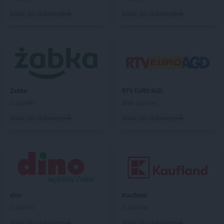
PEPCO
Chojnice
Dodaj do ulubionych
Dodaj do ulubionych
PEPCO
Chojnów
PEPCO
Choroszcz
PEPCO
Chorzów
PEPCO
Choszczno
PEPCO
Chrzanów
PEPCO
Chwaszczyno
Żabka
RTV EURO AGD
PEPCO
Ciechanów
2 gazetki
Brak gazetek
PEPCO
Ciechocinek
PEPCO
Cieszyn
Dodaj do ulubionych
Dodaj do ulubionych
PEPCO
Czaplinek
PEPCO
Czarna
PEPCO
Czarna Białostocka
PEPCO
Czarnków
PEPCO
Czarny Dunajec
PEPCO
Czchów
dino
Kaufland
PEPCO
Czechowice-Dziedzice
2 gazetki
5 gazetek
PEPCO
Czeladź
Dodaj do ulubionych
Dodaj do ulubionych