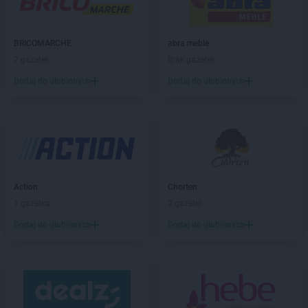
PEPCO
Bestwina
PEPCO
Biała Podlaska
PEPCO
Białe Błota
BRICOMARCHE
abra meble
PEPCO
Białobrzegi
7 gazetek
Brak gazetek
PEPCO
Białogard
Dodaj do ulubionych
Dodaj do ulubionych
PEPCO
Białystok
PEPCO
Biecz
PEPCO
Biedrusko
PEPCO
Bielany Wrocławskie
PEPCO
Bielawa
PEPCO
Bielsko-Biała
PEPCO
Bieruń
Action
Chorten
PEPCO
Bierutów
1 gazetka
2 gazetki
PEPCO
Biłgoraj
Dodaj do ulubionych
Dodaj do ulubionych
PEPCO
Biskupiec
PEPCO
Blachownia
PEPCO
Błonie
PEPCO
Bobolice
PEPCO
Bobowa