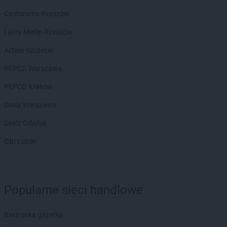
PEPCO
Gdańsk
Castorama Rzeszów
PEPCO
Gdów
Leroy Merlin Rzeszów
PEPCO
Gdynia
PEPCO
Giżycko
Action Szczecin
PEPCO
Gliwice
PEPCO Warszawa
PEPCO
Głogów
PEPCO
Głogów Małopolski
PEPCO Kraków
PEPCO
Głogówek
Dealz Warszawa
PEPCO
Główczyce
PEPCO
Głowno
Dealz Gdańsk
PEPCO
Głubczyce
OBI Lublin
PEPCO
Głuchołazy
PEPCO
Gniewkowo
PEPCO
Gniezno
PEPCO
Godów
Popularne sieci handlowe
PEPCO
Gogolin
PEPCO
Gołdap
Biedronka gazetka
PEPCO
Goleniów