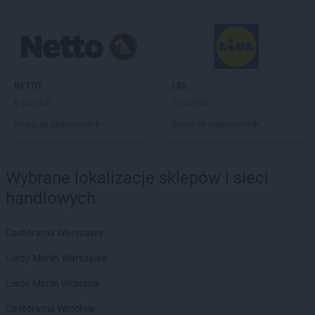
PEPCO
Debrzno
PEPCO
Dobczyce
PEPCO
Dobra
PEPCO
Dobre Miasto
PEPCO
Drawsko Pomorskie
NETTO
LIDL
PEPCO
Drezdenko
6 gazetek
5 gazetek
PEPCO
Drobin
PEPCO
Drzewica
Dodaj do ulubionych
Dodaj do ulubionych
PEPCO
Duszniki-Zdrój
PEPCO
Dynów
PEPCO
Działdowo
Wybrane lokalizacje sklepów i sieci
PEPCO
Działoszyn
handlowych
PEPCO
Dzierzgoń
PEPCO
Dzierżoniów
Castorama Warszawa
PEPCO
Elbląg
Leroy Merlin Warszawa
PEPCO
Ełk
Leroy Merlin Wrocław
PEPCO
Garwolin
Castorama Wrocław
PEPCO
Gaszowice