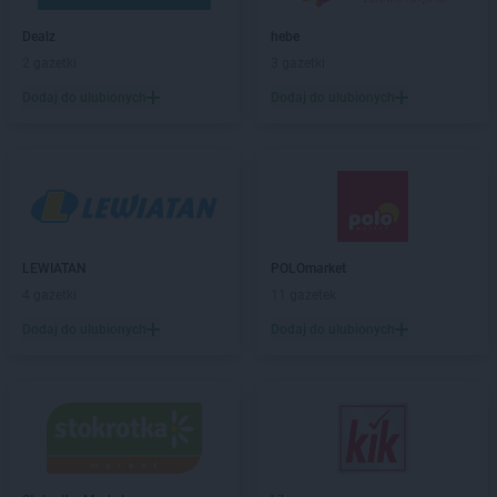
PEPCO
Bochnia
Dealz
hebe
PEPCO
Bogatynia
2 gazetki
3 gazetki
PEPCO
Boguszów-Gorce
PEPCO
Bolesławiec
Dodaj do ulubionych
Dodaj do ulubionych
PEPCO
Bolszewo
PEPCO
Borek Wielkopolski
PEPCO
Braniewo
PEPCO
Brańsk
PEPCO
Bratkowice
PEPCO
Brenna
LEWIATAN
POLOmarket
PEPCO
Brodnica
4 gazetki
11 gazetek
PEPCO
Brusy
Dodaj do ulubionych
Dodaj do ulubionych
PEPCO
Brwinów
PEPCO
Brzeg
PEPCO
Brzeg Dolny
PEPCO
Brześć Kujawski
PEPCO
Brzesko
PEPCO
Brzeszcze
PEPCO
Brzeziny