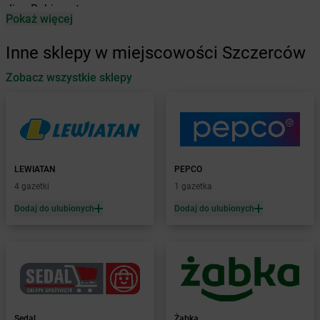
dino
Babimost
Pokaż więcej
dino
Baborów
dino
Baboszewo
Inne sklepy w miejscowości Szczerców
dino
Baćkowice
dino
Zobacz wszystkie sklepy
Baczyna
dino
Bądkowo
dino
Bądkowo Kościelne
dino
Bąków
dino
Banie
dino
Baranów
LEWIATAN
PEPCO
dino
Baranowo
4 gazetki
1 gazetka
dino
Barcin
Dodaj do ulubionych
Dodaj do ulubionych
dino
Barczewo
dino
Barkowo
dino
Barlinek
dino
Bartniczka
dino
Baruchowo
dino
Barwice
dino
Będków
Sedal
Żabka