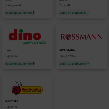
dino
Bedlno
Brak gazetek
2 gazetki
dino
Bełchatów
Dodaj do ulubionych
Dodaj do ulubionych
dino
Bełchów
dino
Bełdów
dino
Belęcin
dino
Bełk
dino
Benice
dino
Bestwina
dino
ROSSMANN
dino
Biadki
1 gazetka
Brak gazetek
dino
Biała
dino
Biała Parcela
Dodaj do ulubionych
Dodaj do ulubionych
dino
Biała Rawska
dino
Białaczów
dino
Białogard
dino
Białuń
dino
Białynin
dino
Biedrusko
Biedronka
dino
Bielawa
7 gazetek