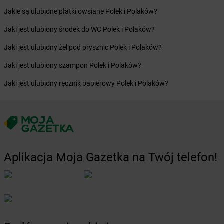
dino
Boronów
Jakie są ulubione płatki owsiane Polek i Polaków?
dino
Boroszów
dino
Borów
Jaki jest ulubiony środek do WC Polek i Polaków?
dino
Borowie
Jaki jest ulubiony żel pod prysznic Polek i Polaków?
dino
Borówiec
dino
Boruja Kościelna
Jaki jest ulubiony szampon Polek i Polaków?
dino
Borysławice
Jaki jest ulubiony ręcznik papierowy Polek i Polaków?
dino
Borzęcice
dino
Borzęciczki
dino
Borzęcin
dino
Borzytuchom
dino
Boszkowo-Letnisko
dino
Bożejowice
Aplikacja Moja Gazetka na Twój telefon!
dino
Bożnów
dino
Branice
dino
Braniewo
dino
Brańszczyk
dino
Braszowice
dino
Bratian