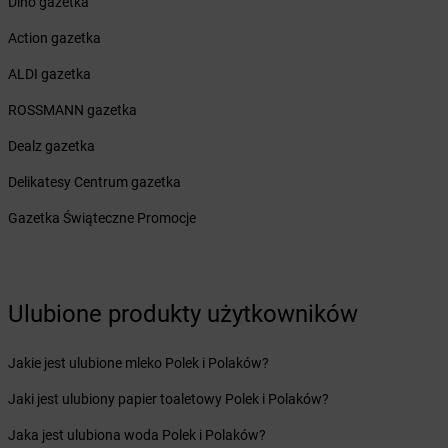
Dino gazetka
dino
Boguty-Żurawie
Action gazetka
dino
Bojadła
dino
Bojano
ALDI gazetka
dino
Bojszowy
ROSSMANN gazetka
dino
Bolesław
dino
Bolesławice
Dealz gazetka
dino
Bolesławiec
Delikatesy Centrum gazetka
dino
Bolewice
dino
Bolewicko
Gazetka Świąteczne Promocje
dino
Bolimów
dino
Bolków
dino
Bolszewo
dino
Boniewo
Ulubione produkty użytkowników
dino
Borawe
dino
Borek Strzeliński
Jakie jest ulubione mleko Polek i Polaków?
dino
Borek Wielkopolski
Jaki jest ulubiony papier toaletowy Polek i Polaków?
dino
Borkowo
dino
Borne Sulinowo
Jaka jest ulubiona woda Polek i Polaków?