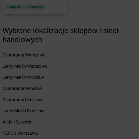
dino
Bielawy
Dodaj do ulubionych
dino
Bielcza
dino
Bielewo
dino
Bielice
Wybrane lokalizacje sklepów i sieci
dino
Bielsk
handlowych
dino
Bielsk Podlaski
dino
Bieniewice
dino
Bieruń
Castorama Warszawa
dino
Bierutów
Leroy Merlin Warszawa
dino
Bierzglinek
dino
Bierzwienna Długa
Leroy Merlin Wrocław
dino
Bierzwnik
Castorama Wrocław
dino
Biesiekierz
dino
Bieżuń
Castorama Rzeszów
dino
Bieżyń
Leroy Merlin Rzeszów
dino
Bilcza
dino
Biskupice
Action Szczecin
dino
Biskupice Ołoboczne
PEPCO Warszawa
dino
Biskupiec