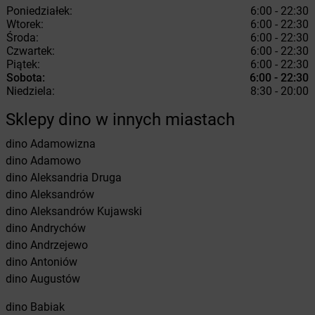
Poniedziałek:
6:00 - 22:30
Wtorek:
6:00 - 22:30
Środa:
6:00 - 22:30
Czwartek:
6:00 - 22:30
Piątek:
6:00 - 22:30
Sobota:
6:00 - 22:30
Niedziela:
8:30 - 20:00
Sklepy dino w innych miastach
dino
Adamowizna
dino
Adamowo
dino
Aleksandria Druga
dino
Aleksandrów
dino
Aleksandrów Kujawski
dino
Andrychów
dino
Andrzejewo
dino
Antoniów
dino
Augustów
dino
Babiak