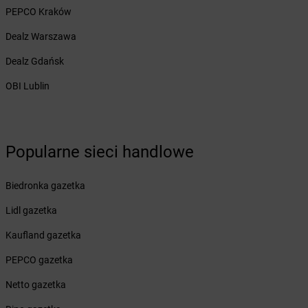
dino
Bisztynek
PEPCO Kraków
dino
Bławaty
Dealz Warszawa
dino
Błędów
dino
Bledzew
Dealz Gdańsk
dino
Blizno
OBI Lublin
dino
Bliżyn
dino
Bobolice
dino
Bobrek
dino
Bobrowice
Popularne sieci handlowe
dino
Bobrówko
dino
Bobrownickie Pole
Biedronka gazetka
dino
Bobrowniki Wielkie
dino
Bobrowo
Lidl gazetka
dino
Bobrzany
Kaufland gazetka
dino
Bodzewo
dino
Bogatynia
PEPCO gazetka
dino
Bogucice
Netto gazetka
dino
Boguszów-Gorce
dino
Boguszyce