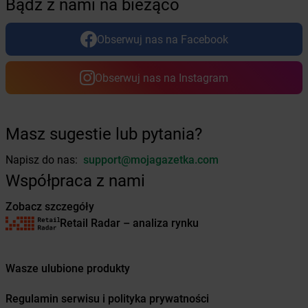
Bądź z nami na bieżąco
dino
Brdów
dino
Brochów
Obserwuj nas na Facebook
dino
Brodnica
dino
Brody
dino
Brojce
Obserwuj nas na Instagram
dino
Broniszewice
dino
Bronowice
dino
Brunów
Masz sugestie lub pytania?
dino
Brusy
dino
Brwinów
Napisz do nas:
support@mojagazetka.com
dino
Brzeg
Współpraca z nami
dino
Brześć Kujawski
dino
Brzeszcze
Zobacz szczegóły
dino
Brzeziny
Retail Radar – analiza rynku
dino
Brzeźnio
dino
Brzeżno
Wasze ulubione produkty
dino
Brzostowo
dino
Brzozówiec
Regulamin serwisu i polityka prywatności
dino
Brzustów