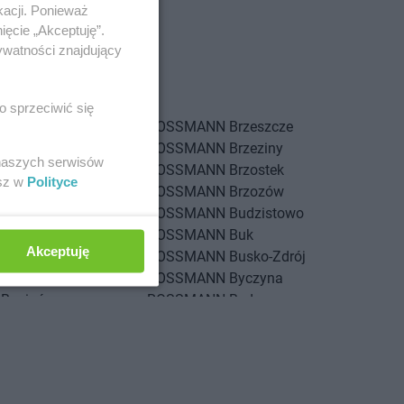
kacji. Ponieważ
ięcie „Akceptuję”.
ywatności znajdujący
Augustów
o sprzeciwić się
Bolechowo
ROSSMANN
Brzeszcze
Bolesławiec
ROSSMANN
Brzeziny
 naszych serwisów
Bolków
ROSSMANN
Brzostek
esz w
Polityce
Bolszewo
ROSSMANN
Brzozów
Borek Wielkopolski
ROSSMANN
Budzistowo
Braniewo
ROSSMANN
Buk
Akceptuję
Brodnica
ROSSMANN
Busko-Zdrój
Brusy
ROSSMANN
Byczyna
Brwinów
ROSSMANN
Bydgoszcz
Brzeg
ROSSMANN
Bystrzyca Kłodzka
Brzeg Dolny
ROSSMANN
Bytom
Brześć Kujawski
ROSSMANN
Bytom Odrzański
Brzesko
ROSSMANN
Bytów