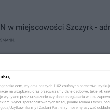
w miejscowości Szczyrk - adre
OSSMANN.
niku,
jagazetka.com, my oraz naszych 1162 zaufanych partnerów uzyskuj
cje na urządzeniu oraz przetwarzamy dane osobowe, takie jak unika
je wysyłane przez urządzenie czy dane przeglądania w celu zapewn
klam, wybór spersonalizowanych treści, pomiar reklam i treści, bad
 zgodą Użytkownika my i Zaufani Partnerzy możemy używać dokład