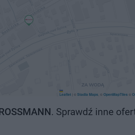
Leaflet
Stadia Maps
OpenMapTiles
O
|
©
, ©
©
ROSSMANN
. Sprawdź inne ofer