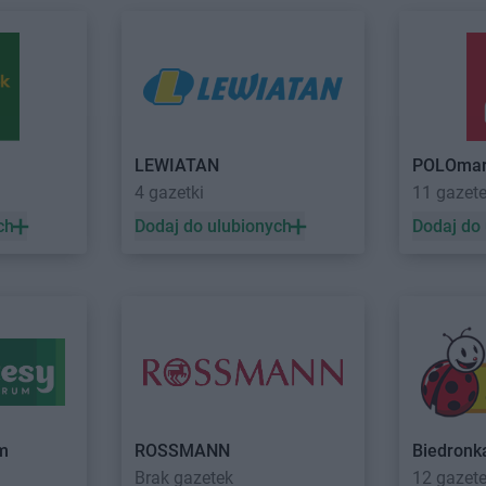
eż
ROSSMANN
Chwaszczyno
ROSSMANN
ROSSMANN
Ciechanów
ROSSMANN
e
ROSSMANN
Ciechanowiec
ROSSMANN
w
ROSSMANN
Ciechocinek
ROSSMANN
zcz
ROSSMANN
Cieszyn
Dziedzice
w
ROSSMANN
Czaplinek
ROSSMANN
LEWIATAN
POLOmar
zno
ROSSMANN
Czarna
ROSSMANN
4 gazetki
11 gazet
ów
ROSSMANN
Czarna Białostocka
ROSSMANN
ch
Dodaj do ulubionych
Dodaj do
o
ROSSMANN
Debrzno
ROSSMANN
 Bankowe
ROSSMANN
Dobczyce
ROSSMANN
elkie
ROSSMANN
Dobiegniew
ROSSMANN
ROSSMANN
Dobra
ROSSMANN
ROSSMANN
Dobre Miasto
ROSSMANN
ROSSMANN
Dobrzyń nad Wisłą
ROSSMANN
um
ROSSMANN
Biedronk
Brak gazetek
12 gazet