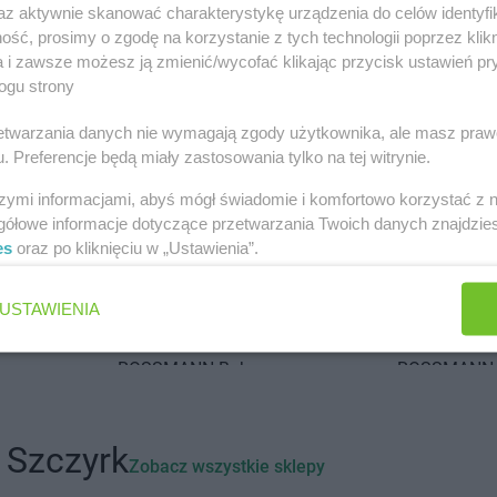
az aktywnie skanować charakterystykę urządzenia do celów identyfi
 miastach
ść, prosimy o zgodę na korzystanie z tych technologii poprzez klikn
a i zawsze możesz ją zmienić/wycofać klikając przycisk ustawień pr
drów Łódzki
ROSSMANN
Andrychów
ROSSMANN
ogu strony
ol
ROSSMANN
Atrium
rzetwarzania danych nie wymagają zgody użytkownika, ale masz praw
iska
ROSSMANN
Bielsko-Biała
ROSSMANN
. Preferencje będą miały zastosowania tylko na tej witrynie.
odlaska
ROSSMANN
Bieruń
ROSSMANN
szymi informacjami, abyś mógł świadomie i komfortowo korzystać z
ota
ROSSMANN
Bierutów
ROSSMANN
gółowe informacje dotyczące przetwarzania Twoich danych znajdzi
Tatrzańska
ROSSMANN
Biłgoraj
ROSSMANN
es
oraz po kliknięciu w „Ustawienia”.
ROSSMANN
Biskupiec
ROSSMANN
zegi
ROSSMANN
Blachownia
ROSSMANN
USTAWIENIA
rd
ROSSMANN
Błonie
ROSSMANN
ok
ROSSMANN
Bobolice
ROSSMANN
ROSSMANN
Bobowa
ROSSMANN
ko
ROSSMANN
Bochnia
ROSSMANN
 Wrocławskie
ROSSMANN
Bogatynia
ROSSMANN
ROSSMANN
Boguchwała
ROSSMANN
 Szczyrk
Zobacz wszystkie sklepy
Podlaski
ROSSMANN
Boguszów-Gorce
ROSSMANN