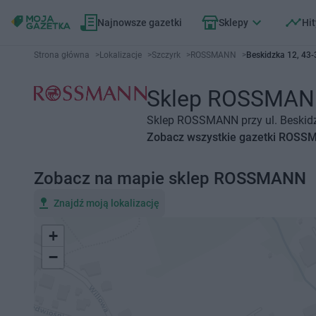
Najnowsze gazetki
Sklepy
Hit
Strona główna
>
Lokalizacje
>
Szczyrk
>
ROSSMANN
>
Beskidzka 12, 43-
Sklep ROSSMANN S
Sklep ROSSMANN przy ul. Beskidzk
Zobacz wszystkie gazetki ROS
Zobacz na mapie sklep ROSSMANN
Znajdź moją lokalizację
+
−