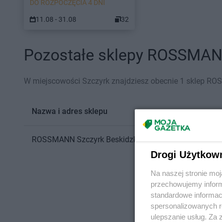
DO ROZPOCZĘCIA 4 DNI
11.08 - 31.08
32
Pozostałe sklepy ROSSMANN 
W miejscowości Szczyrk znajdziesz obecnie 1 sklep R
Nazwa i adres sklepu
ROSSMANN
Szczyrk
Beskidzka 12
Drogi Użytkow
Na naszej stronie mo
przechowujemy informa
standardowe informac
spersonalizowanych re
ulepszanie usług. Za