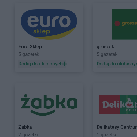
ROSSMANN
CH
ROSSMANN
Chodzi
ROSSMANN
Chełm
ROSSMANN
Chojna
ROSSMANN
Chełmek
ROSSMANN
Chojnic
ROSSMANN
Chełmno
ROSSMANN
Chojnó
ROSSMANN
Chełmża
ROSSMANN
Choros
ROSSMANN
Chocianów
ROSSMANN
Chorzó
Euro Sklep
groszek
ROSSMANN
Chociwel
ROSSMANN
Choszc
5 gazetek
5 gazetek
ROSSMANN
Choczewo
ROSSMANN
Chrzan
Dodaj do ulubionych
Dodaj do ulubiony
ROSSMANN
Dąbrowa
ROSSMANN
Darłow
Białostocka
ROSSMANN
Dawidy
ROSSMANN
Dąbrowa Górnicza
ROSSMANN
Dębe Wi
ROSSMANN
Dąbrowa
ROSSMANN
Dębica
Tarnowska
ROSSMANN
Dęblin
ROSSMANN
Dąbrówka
ROSSMANN
Dębno
ROSSMANN
Elbląg
ROSSMANN
Ełk
Żabka
Delikatesy Centr
ROSSMANN
fc
2 gazetki
1 gazetka