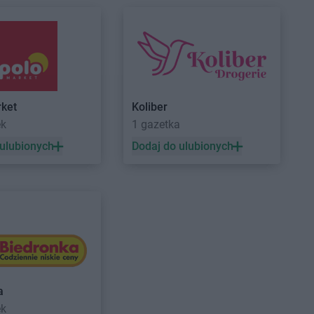
Czarne
ROSSMANN
Czernikowo
Czarnków
ROSSMANN
Czersk
Czchów
ROSSMANN
Czerwionka-
Czechowice-
Leszczyny
ROSSMANN
Częstochowa
Czeladź
ROSSMANN
Człuchów
ket
Koliber
Czernichów
ek
1 gazetka
Czerniejewo
 ulubionych
Dodaj do ulubionych
Drawsko Pomorskie
ROSSMANN
Dzierzgoń
Drezdenko
ROSSMANN
Dzierżoniów
Drobin
Duszniki-Zdrój
Dynów
Działdowo
a
ek