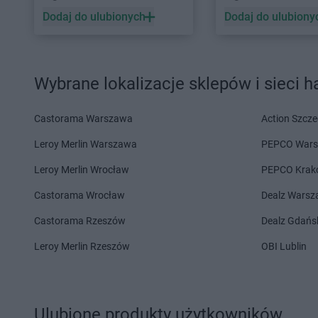
ROSSMANN
Garwolin
ROSSMANN
Głubcz
Dodaj do ulubionych
Dodaj do ulubiony
ROSSMANN
Gdańsk
ROSSMANN
Głuchoł
ROSSMANN
Gdów
ROSSMANN
Głuszy
ROSSMANN
Gdynia
ROSSMANN
Gniew
Wybrane lokalizacje sklepów i sieci 
ROSSMANN
Giżycko
ROSSMANN
Gniewk
ROSSMANN
Gliwice
ROSSMANN
Gniezn
ROSSMANN
Głogów
ROSSMANN
Gogolin
Castorama Warszawa
Action Szcze
ROSSMANN
Głogów Małopolski
ROSSMANN
Golcze
Leroy Merlin Warszawa
PEPCO War
ROSSMANN
Głogówek
ROSSMANN
Gołdap
ROSSMANN
Głowno
ROSSMANN
Goleni
Leroy Merlin Wrocław
PEPCO Krak
ROSSMANN
Castorama Wrocław
Hajnówka
ROSSMANN
Dealz Wars
Hel
Castorama Rzeszów
Dealz Gdańs
ROSSMANN
Iława
ROSSMANN
Iłża
Leroy Merlin Rzeszów
OBI Lublin
ROSSMANN
Jabłonka
ROSSMANN
Janów L
ROSSMANN
Jabłonowo
ROSSMANN
Janowi
Pomorskie
Wielkopolski
ROSSMANN
Janikowo
ROSSMANN
Janusz
Ulubione produkty użytkowników