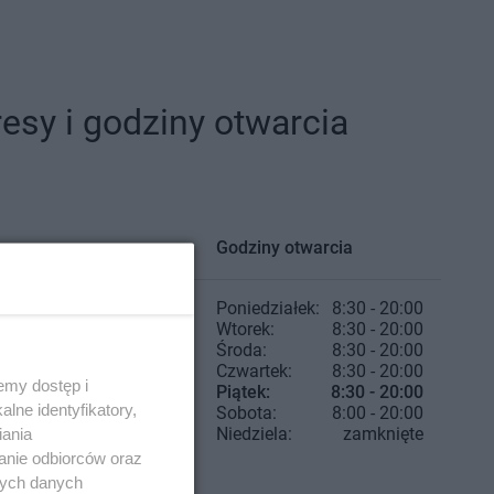
sy i godziny otwarcia
Godziny otwarcia
Poniedziałek:
8:30 - 20:00
Wtorek:
8:30 - 20:00
Środa:
8:30 - 20:00
Czwartek:
8:30 - 20:00
emy dostęp i
Piątek:
8:30 - 20:00
lne identyfikatory,
Sobota:
8:00 - 20:00
Niedziela:
zamknięte
iania
anie odbiorców oraz
nych danych