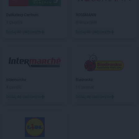
Biedronka
Brzezna
Biedronka
Brzeźnio
Delikatesy Centrum
ROSSMANN
Biedronka
Brzostek
1 gazetka
Brak gazetek
Biedronka
Brzoza
Biedronka
Brzozów
Dodaj do ulubionych
Dodaj do ulubionych
Biedronka
Buczkowice
Biedronka
Budzów
Biedronka
Budzyń
Biedronka
Buk
Biedronka
Bukowno
Biedronka
Bulowice
Intermarche
Biedronka
Biedronka
Busko-Zdrój
4 gazetki
11 gazetek
Biedronka
Bychawa
Dodaj do ulubionych
Dodaj do ulubionych
Biedronka
Byczyna
Biedronka
Bydgoszcz
Biedronka
Bystrzyca Górna
Biedronka
Bystrzyca Kłodzka
Biedronka
Bytom
Biedronka
Bytom Odrzański