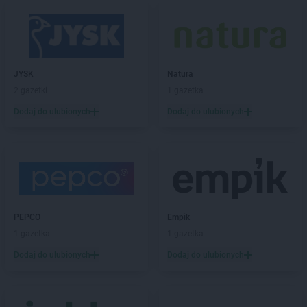
Biedronka
Błonie
Biedronka
Bobolice
Biedronka
Bobowa
Biedronka
Bobrowiec
Biedronka
JYSK
Bobrowniki
Natura
Biedronka
2 gazetki
Bochnia
1 gazetka
Biedronka
Bochotnica
Dodaj do ulubionych
Dodaj do ulubionych
Biedronka
Bochotnica-Kolonia
Biedronka
Bodzentyn
Biedronka
Bogacica
Biedronka
Bogatynia
Biedronka
Boguchwała
Biedronka
Boguszów-Gorce
PEPCO
Empik
Biedronka
Bojano
1 gazetka
1 gazetka
Biedronka
Bolesławice
Biedronka
Dodaj do ulubionych
Bolesławiec
Dodaj do ulubionych
Biedronka
Bolków
Biedronka
Bolszewo
Biedronka
Bońki