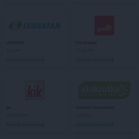
Biedronka
Białystok
Biedronka
Biecz
Biedronka
Biedronka
Biedronka
Biedrusko
Biedronka
Bielany Wrocławskie
Biedronka
Bielawa
LEWIATAN
POLOmarket
Biedronka
Bielsk
4 gazetki
11 gazetek
Biedronka
Bielsk Podlaski
Dodaj do ulubionych
Dodaj do ulubionych
Biedronka
Bielsko-Biała
Biedronka
Biertowice
Biedronka
Bieruń
Biedronka
Bierutów
Biedronka
Biłgoraj
Biedronka
Biskupice
Biedronka
Biskupiec
kik
Stokrotka Supermarket
Biedronka
Blachownia
Brak gazetek
3 gazetki
Biedronka
Błażowa
Dodaj do ulubionych
Dodaj do ulubionych
Biedronka
Błędów
Biedronka
Bliżyn