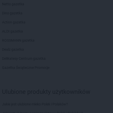
Netto gazetka
Biedronka
Cieplewo
Biedronka
Cieszanów
Dino gazetka
Biedronka
Cieszyn
Action gazetka
Biedronka
Cybinka
Biedronka
Cynków
ALDI gazetka
Biedronka
Czajęcice
ROSSMANN gazetka
Biedronka
Czaniec
Biedronka
Czaplinek
Dealz gazetka
Biedronka
Czapury
Delikatesy Centrum gazetka
Biedronka
Czarna
Biedronka
Czarna Białostocka
Gazetka Świąteczne Promocje
Biedronka
Czarna Dąbrówka
Biedronka
Czarna Woda
Biedronka
Czarne
Biedronka
Czarnków
Ulubione produkty użytkowników
Biedronka
Czarny Dunajec
Biedronka
Czchów
Jakie jest ulubione mleko Polek i Polaków?
Biedronka
Czechowice-Dziedzice