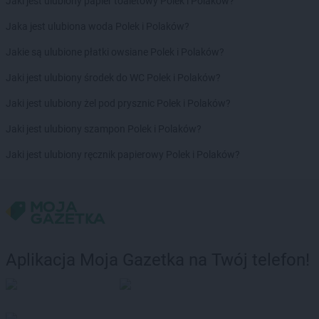
Jaki jest ulubiony papier toaletowy Polek i Polaków?
Biedronka
Czeladź
Biedronka
Czemierniki
Jaka jest ulubiona woda Polek i Polaków?
Biedronka
Czempiń
Jakie są ulubione płatki owsiane Polek i Polaków?
Biedronka
Czerniejewo
Biedronka
Czernikowo
Jaki jest ulubiony środek do WC Polek i Polaków?
Biedronka
Czersk
Jaki jest ulubiony żel pod prysznic Polek i Polaków?
Biedronka
Czerwieńsk
Biedronka
Czerwińsk nad Wisłą
Jaki jest ulubiony szampon Polek i Polaków?
Biedronka
Czerwionka-Leszczyny
Jaki jest ulubiony ręcznik papierowy Polek i Polaków?
Biedronka
Czerwonak
Biedronka
Częstochowa
Biedronka
Człopa
Biedronka
Człuchów
Biedronka
Czosnów
Biedronka
Czyżew
Aplikacja Moja Gazetka na Twój telefon!
Biedronka
Ćmielów
Biedronka
Ćwiklice
Biedronka
Dąbrowa Białostocka