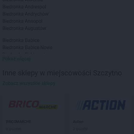
Biedronka
Andrespol
Biedronka
Andrychów
Biedronka
Annopol
Biedronka
Augustów
Biedronka
Babice
Biedronka
Babice Nowe
Biedronka
Babimost
Pokaż więcej
Biedronka
Baborów
Biedronka
Banie
Inne sklepy w miejscowości Szczytno
Biedronka
Banie Mazurskie
Biedronka
Zobacz wszystkie sklepy
Banino
Biedronka
Baniocha
Biedronka
Baranowo
Biedronka
Barciany
Biedronka
Barcin
Biedronka
Barczewo
BRICOMARCHE
Action
Biedronka
Bardo
6 gazetek
2 gazetki
Biedronka
Barlinek