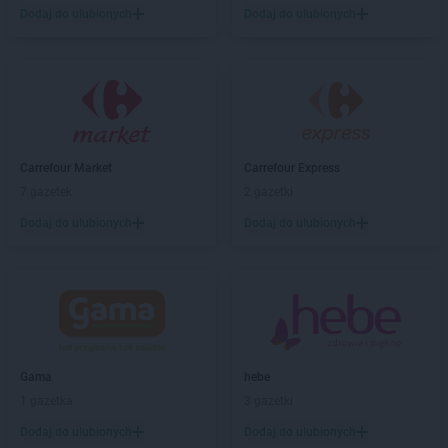
Dodaj do ulubionych
Dodaj do ulubionych
Biedronka
Bartoszyce
Biedronka
Barwice
Biedronka
Będzin
Biedronka
Bełchatów
Biedronka
Bełżyce
Biedronka
Bestwina
Biedronka
Bezrzecze
Carrefour Market
Carrefour Express
Biedronka
Biała
7 gazetek
2 gazetki
Biedronka
Biała Parcela
Dodaj do ulubionych
Dodaj do ulubionych
Biedronka
Biała Piska
Biedronka
Biała Podlaska
Biedronka
Biała Rawska
Biedronka
Białe Błota
Biedronka
Białka
Biedronka
Białka Tatrzańska
Gama
hebe
Biedronka
Białobrzegi
1 gazetka
3 gazetki
Biedronka
Białogard
Biedronka
Biały Bór
Dodaj do ulubionych
Dodaj do ulubionych