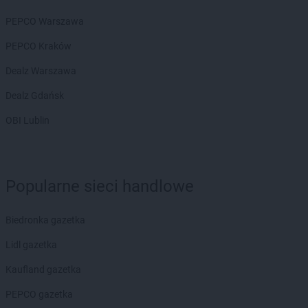
Biedronka
Chodzież
PEPCO Warszawa
Biedronka
Chojna
Biedronka
Chojnice
PEPCO Kraków
Biedronka
Chojnów
Dealz Warszawa
Biedronka
Choroszcz
Biedronka
Chorzele
Dealz Gdańsk
Biedronka
Chorzów
OBI Lublin
Biedronka
Choszczno
Biedronka
Chotomów
Biedronka
Chróścice
Biedronka
Chrzanów
Popularne sieci handlowe
Biedronka
Chrząstowice
Biedronka
Chwaszczyno
Biedronka gazetka
Biedronka
Chybie
Biedronka
Cianowice Duże
Lidl gazetka
Biedronka
Ciążeń
Kaufland gazetka
Biedronka
Ciechanów
Biedronka
Ciechanowiec
PEPCO gazetka
Biedronka
Ciechocinek