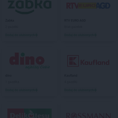
Biedronka
Borek Wielkopolski
Biedronka
Borki
Biedronka
Borkowo
Żabka
RTV EURO AGD
Biedronka
Borne Sulinowo
2 gazetki
Brak gazetek
Biedronka
Borówiec
Dodaj do ulubionych
Dodaj do ulubionych
Biedronka
Branice
Biedronka
Braniewo
Biedronka
Brańsk
Biedronka
Brenna
Biedronka
Brodnica
Biedronka
Brusy
Biedronka
Brwinów
dino
Kaufland
Biedronka
Brzeg
1 gazetka
4 gazetki
Biedronka
Brzeg Dolny
Dodaj do ulubionych
Dodaj do ulubionych
Biedronka
Brześć Kujawski
Biedronka
Brzesko
Biedronka
Brzeszcze
Biedronka
Brzeziny