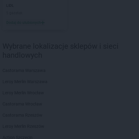
Biedronka
Bytów
LIDL
5 gazetek
Biedronka
Cegłów
Dodaj do ulubionych
Biedronka
Charzyno
Biedronka
Chechło
Biedronka
Chęciny
Wybrane lokalizacje sklepów i sieci
Biedronka
Chełm
handlowych
Biedronka
Chełmek
Biedronka
Chełmno
Biedronka
Chełmża
Castorama Warszawa
Biedronka
Chmielnik
Leroy Merlin Warszawa
Biedronka
Chmielów
Biedronka
Choceń
Leroy Merlin Wrocław
Biedronka
Chocianów
Castorama Wrocław
Biedronka
Chocianowice
Biedronka
Chociwel
Castorama Rzeszów
Biedronka
Choczewo
Leroy Merlin Rzeszów
Biedronka
Chodecz
Biedronka
Chodel
Action Szczecin