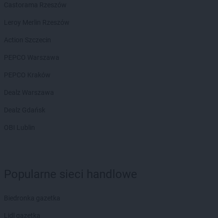
Castorama Rzeszów
NETTO
Darłowo
NETTO
Dęblin
Leroy Merlin Rzeszów
NETTO
Dębno
Action Szczecin
NETTO
Dobra
NETTO
Dobre Miasto
PEPCO Warszawa
NETTO
Dobrzeń Wielki
PEPCO Kraków
NETTO
Drawsko Pomorskie
NETTO
Drezdenko
Dealz Warszawa
NETTO
Działdowo
Dealz Gdańsk
NETTO
Dzierzgoń
NETTO
Dzierżoniów
OBI Lublin
NETTO
Ełk
NETTO
Gajków
Popularne sieci handlowe
NETTO
Garwolin
NETTO
Gdańsk
NETTO
Gdynia
Biedronka gazetka
NETTO
Gliwice
Lidl gazetka