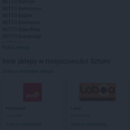
NETTO
Barlinek
NETTO
Bartoszyce
NETTO
Będzin
NETTO
Bełchatów
NETTO
Białe Błota
NETTO
Białobrzegi
NETTO
Białogard
Pokaż więcej
NETTO
Białystok
NETTO
Bielany Wrocławskie
Inne sklepy w miejscowości Sztum
NETTO
Bielawa
NETTO
Zobacz wszystkie sklepy
Bielsko-Biała
NETTO
Biłgoraj
NETTO
Biskupiec
NETTO
Blizne Jasińskiego
NETTO
Błonie
NETTO
Bochnia
POLOmarket
Laboo
NETTO
Bogatynia
10 gazetek
Brak gazetek
NETTO
Bolechowo
Dodaj do ulubionych
Dodaj do ulubionych
NETTO
Bolszewo