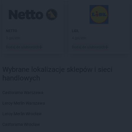
NETTO
Chojnice
NETTO
Chojnów
NETTO
Chorzów
NETTO
Choszczno
NETTO
LIDL
NETTO
Chrzanów
3 gazetki
4 gazetki
NETTO
Chrząstowice
NETTO
Ciechocinek
Dodaj do ulubionych
Dodaj do ulubionych
NETTO
Cieszyn
NETTO
Czaplinek
NETTO
Czarna Białostocka
Wybrane lokalizacje sklepów i sieci
NETTO
Czarnków
handlowych
NETTO
Czechowice-Dziedzice
NETTO
Czeladź
Castorama Warszawa
NETTO
Czersk
NETTO
Czerwionka-Leszczyny
Leroy Merlin Warszawa
NETTO
Częstochowa
Leroy Merlin Wrocław
NETTO
Człuchów
Castorama Wrocław
NETTO
Dąbrowa Górnicza