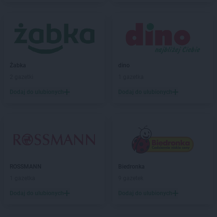
NETTO
Borzęcin Mały
NETTO
Braniewo
NETTO
Brodnica
NETTO
Brwinów
NETTO
Brzeg
NETTO
Brzeg Dolny
Żabka
dino
NETTO
Brzeszcze
2 gazetki
1 gazetka
NETTO
Brzozów
Dodaj do ulubionych
Dodaj do ulubionych
NETTO
Buk
NETTO
Bydgoszcz
NETTO
Bystrzyca Kłodzka
NETTO
Bytom
NETTO
Bytów
NETTO
Chełmno
ROSSMANN
Biedronka
NETTO
Chełmża
1 gazetka
9 gazetek
NETTO
Chocianów
Dodaj do ulubionych
Dodaj do ulubionych
NETTO
Chodzież
NETTO
Chojna