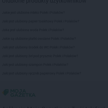
Ulubione produkty użytkowników
NETTO
Gryfice
NETTO
Gryfino
Jakie jest ulubione mleko Polek i Polaków?
NETTO
Gubin
Jaki jest ulubiony papier toaletowy Polek i Polaków?
NETTO
Iława
NETTO
Jaka jest ulubiona woda Polek i Polaków?
Inowrocław
Jakie są ulubione płatki owsiane Polek i Polaków?
NETTO
Jaktorów
NETTO
Jarocin
Jaki jest ulubiony środek do WC Polek i Polaków?
NETTO
Jastrowie
Jaki jest ulubiony żel pod prysznic Polek i Polaków?
NETTO
Jastrzębie-Zdrój
NETTO
Jawor
Jaki jest ulubiony szampon Polek i Polaków?
NETTO
Jaworze
Jaki jest ulubiony ręcznik papierowy Polek i Polaków?
NETTO
Jaworzno
NETTO
Jędrzejów
NETTO
Jelenia Góra
NETTO
Jelonek
NETTO
Józefów
NETTO
Kalisz