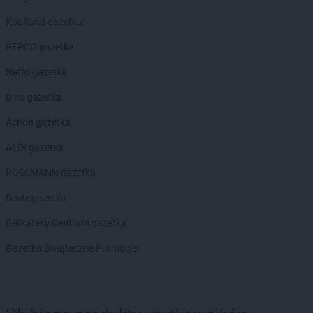
NETTO
Głogów
NETTO
Głuchołazy
Kaufland gazetka
NETTO
Gniew
PEPCO gazetka
NETTO
Gniewkowo
NETTO
Gniezno
Netto gazetka
NETTO
Gołdap
Dino gazetka
NETTO
Goleniów
NETTO
Gołków
Action gazetka
NETTO
Golub-Dobrzyń
ALDI gazetka
NETTO
Góra
NETTO
Góra Kalwaria
ROSSMANN gazetka
NETTO
Gorzów Wielkopolski
Dealz gazetka
NETTO
Gostyń
NETTO
Gostynin
Delikatesy Centrum gazetka
NETTO
Gródków
Gazetka Świąteczne Promocje
NETTO
Grodzisk Mazowiecki
NETTO
Grodzisk Wielkopolski
NETTO
Grodzisko
NETTO
Grudziądz