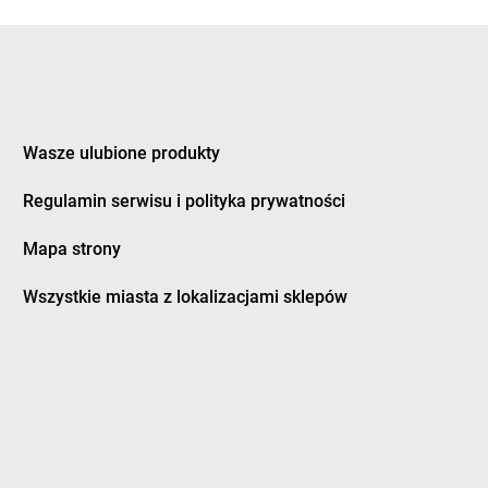
eczno
groszek
Dziewkowice
kozy
ągówka
Wasze ulubione produkty
cowa
groszek
Furmany
dek
Regulamin serwisu i polityka prywatności
dman
Mapa strony
twica
groszek
Grodzisk Wielkopolski
zczanowo
groszek
Grodzisko
Wszystkie miasta z lokalizacjami sklepów
zczyn
groszek
Gromnik
ino
groszek
Gromoty
dowo
groszek
Gronków
bica
groszek
GROSZEK
bina
groszek
Groszki
bno
groszek
Grudziądz
bowiec
groszek
Grupa