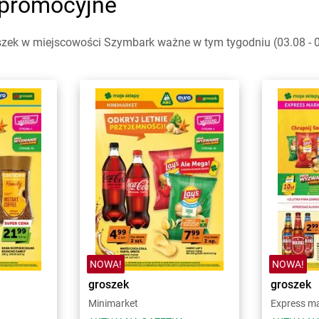
 promocyjne
szek w miejscowości Szymbark ważne w tym tygodniu (03.08 - 09
NOWA!
NOWA!
groszek
groszek
Minimarket
Express m