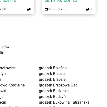
 GAZETKA
AKTUALNA GAZETKA
12.08
1
06.08 - 12.08
11
ustów
lin
eszkowice
groszek
Brzeźno
atyn
groszek
Brzoza
i
groszek
Brzozie
kowo Kościelne
groszek
Brzozowa Gać
ówki
groszek
Budzisko
uja
groszek
Budzyń
acin
groszek
Bukowina Tatrzańska