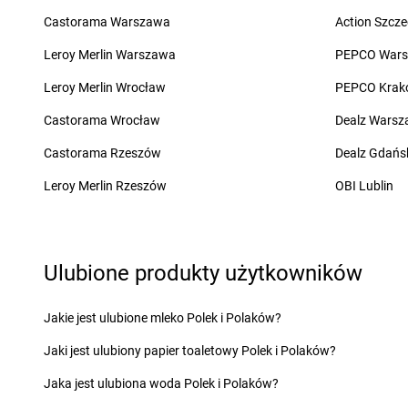
groszek
Charzewice
groszek
Chojnice
Castorama Warszawa
Action Szcze
groszek
Chełchy
groszek
Chojnów
groszek
Chełm
groszek
Chorki
Leroy Merlin Warszawa
PEPCO War
groszek
Chmiel
groszek
Chorzelów
Leroy Merlin Wrocław
PEPCO Krak
groszek
Chmielek
groszek
Chorzeszów
groszek
Chmielinko
groszek
Chorzew
Castorama Wrocław
Dealz Wars
groszek
Chmielnik
groszek
Chorzów
Castorama Rzeszów
Dealz Gdańs
groszek
Chobrzany
groszek
Chroberz
groszek
Chochołów
groszek
Chrusty
Leroy Merlin Rzeszów
OBI Lublin
groszek
Ćwiklice
groszek
Dąbie
groszek
Dębica
Ulubione produkty użytkowników
groszek
Dąbrowa
groszek
Dębie
groszek
Dąbrowa Białostocka
groszek
Dęblin
groszek
Dąbrowa Górnicza
groszek
Dębno
Jakie jest ulubione mleko Polek i Polaków?
groszek
Dąbrowa Rzeczycka
groszek
Dębogóra
Jaki jest ulubiony papier toaletowy Polek i Polaków?
groszek
Dąbrowa Tarnowska
groszek
Debrzno
groszek
Dąbrówka
groszek
Dereczanka
Jaka jest ulubiona woda Polek i Polaków?
groszek
Daleszyce
groszek
Długie