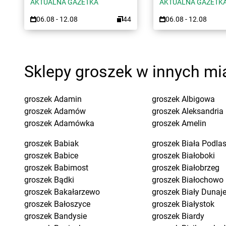
AKTUALNA GAZETKA
AKTUALNA GAZETK
06.08 - 12.08
44
06.08 - 12.08
Sklepy groszek w innych mi
groszek
Adamin
groszek
Albigowa
groszek
Adamów
groszek
Aleksandria
groszek
Adamówka
groszek
Amelin
groszek
Babiak
groszek
Biała Podla
groszek
Babice
groszek
Białoboki
groszek
Babimost
groszek
Białobrzeg
groszek
Bądki
groszek
Białochowo
groszek
Bakałarzewo
groszek
Biały Dunaj
groszek
Bałoszyce
groszek
Białystok
groszek
Bandysie
groszek
Biardy