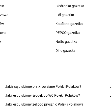
groszek
Chwaszczyno
groszek
Czap
cin
Biedronka gazetka
groszek
Ciche
groszek
Czar
groszek
Cichostów-Kolonia
groszek
Cza
szawa
Lidl gazetka
groszek
Ciechanów
groszek
Cza
ów
Kaufland gazetka
groszek
Ciechocin
groszek
Cza
groszek
Ciechocinek
groszek
Cza
zawa
PEPCO gazetka
groszek
Cięcina
groszek
Cza
k
Netto gazetka
groszek
Cienin Zaborny
groszek
Cze
groszek
Cieszanów
groszek
Cze
Dino gazetka
groszek
Dobry
groszek
Dom
groszek
Dobryń Duży
groszek
Dom
groszek
Dobrynin
groszek
Dor
groszek
Dobrzenice Małe
groszek
Dra
Jakie są ulubione płatki owsiane Polek i Polaków?
groszek
Dobrzykowice
groszek
Dro
Jaki jest ulubiony środek do WC Polek i Polaków?
groszek
Dobrzyniewo
groszek
Dro
groszek
Dolany
groszek
Drz
Jaki jest ulubiony żel pod prysznic Polek i Polaków?
groszek
Dolina
groszek
Drz