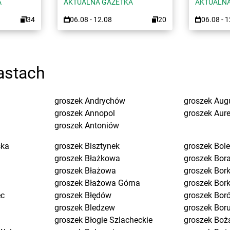
A
AKTUALNA GAZETKA
AKTUALNA
34
06.08 - 12.08
20
06.08 - 
astach
groszek
Andrychów
groszek
Aug
groszek
Annopol
groszek
Aure
groszek
Antoniów
ska
groszek
Bisztynek
groszek
Bol
groszek
Błażkowa
groszek
Bor
groszek
Błażowa
groszek
Bork
groszek
Błażowa Górna
groszek
Bor
ec
groszek
Błędów
groszek
Bor
groszek
Bledzew
groszek
Bor
groszek
Błogie Szlacheckie
groszek
Boż