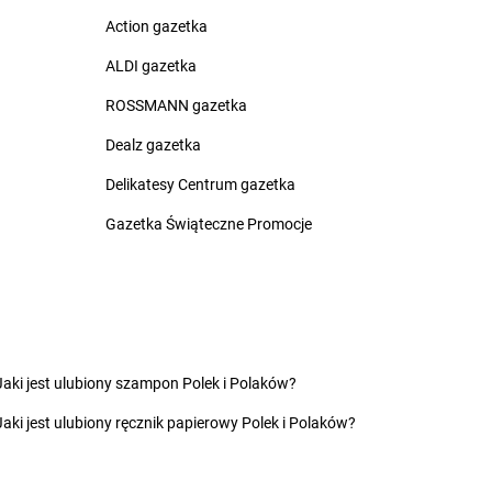
lice
groszek
Czerwin
Action gazetka
na Białostocka
groszek
Czerwonak
rna Woda
groszek
Czerwonka
ALDI gazetka
rnia
groszek
Częstkowo
ROSSMANN gazetka
rnków
groszek
Częstoborowice
rnolas
groszek
Częstochowa
Dealz gazetka
rnówczyn
groszek
Człuchów
Delikatesy Centrum gazetka
chów
groszek
Czudec
chowice-Dziedzice
groszek
Czyżowice
Gazetka Świąteczne Promocje
inikowice
groszek
Dylewo
inów
groszek
Dynów
ęgowice
groszek
Dziadoch
wsko
groszek
Dziecinów
Jaki jest ulubiony szampon Polek i Polaków?
hojów
groszek
Dzięcioły
Jaki jest ulubiony ręcznik papierowy Polek i Polaków?
szew
groszek
Dziemianówka
ewce
groszek
Dziemionna
ycim
groszek
Dzietrzychowo