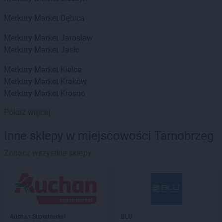
Merkury Market
Dębica
Merkury Market
Jarosław
Merkury Market
Jasło
Merkury Market
Kielce
Merkury Market
Kraków
Merkury Market
Krosno
Pokaż więcej
Merkury Market
Ładna
Merkury Market
Mielec
Inne sklepy w miejscowości Tarnobrzeg
Merkury Market
Zobacz wszystkie sklepy
Nowy Sącz
Merkury Market
Rybnik
Merkury Market
Rzeszów
Merkury Market
Sanok
Merkury Market
Szaflary
Auchan Supermarket
BLU