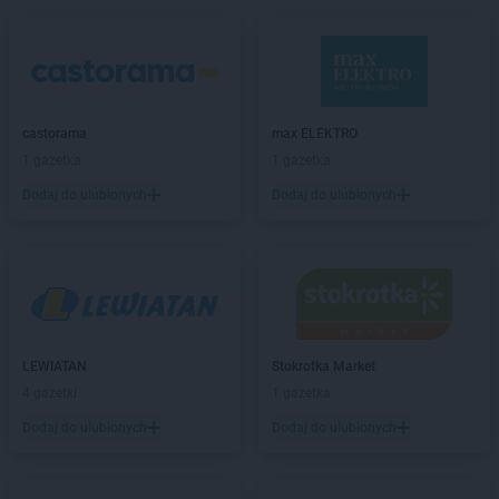
Chorten
Bochnia
Chorten
Boćki
Chorten
Bodaczów
Chorten
Bogatynia
Chorten
Bogdanka
Chorten
castorama
Bojano
max ELEKTRO
Chorten
1 gazetka
Bolęcin
1 gazetka
Chorten
Bolesławiec
Dodaj do ulubionych
Dodaj do ulubionych
Chorten
Bolimów
Chorten
Bolków
Chorten
Bolszewo
Chorten
Borek
Chorten
Borki
Chorten
Borkowo
LEWIATAN
Stokrotka Market
Chorten
Borów Wielki
4 gazetki
1 gazetka
Chorten
Borowe
Chorten
Dodaj do ulubionych
Borowina
Dodaj do ulubionych
Chorten
Borzęcin Duży
Chorten
Borzymy