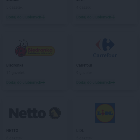
Chorten
Auchan
Choszczno
ALDI
Chorten
5 gazetek
Chrzanów
4 gazetki
Chorten
Ciechanów
Dodaj do ulubionych
Dodaj do ulubionych
Chorten
Ciechanowiec
Chorten
Ciemne
Chorten
Cierno-Żabieniec
Chorten
Cieszyn
Chorten
Cisewie
Chorten
Cyców-Kolonia Druga
Biedronka
Carrefour
Chorten
Czadrów
12 gazetek
9 gazetek
Chorten
Czaple
Chorten
Dodaj do ulubionych
Czarna
Dodaj do ulubionych
Chorten
Czarna Białostocka
Chorten
Czarna Wieś Kościelna
Chorten
Czarnków
Chorten
Czarnotrzew
Chorten
Czarnów
Chorten
Czarny Bór
NETTO
LIDL
Chorten
Czechowice-Dziedzice
6 gazetek
5 gazetek