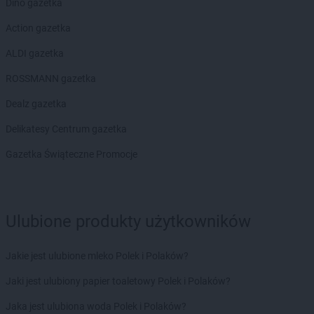
Dino gazetka
Chorten
Dolna Grupa
Action gazetka
Chorten
Domaniew
Chorten
Dopiewo
ALDI gazetka
Chorten
Drawsko Pomorskie
ROSSMANN gazetka
Chorten
Drążdżewo
Chorten
Drohiczyn
Dealz gazetka
Chorten
Drozdowo
Delikatesy Centrum gazetka
Chorten
Drwęck
Chorten
Drwinia
Gazetka Świąteczne Promocje
Chorten
Drzewica
Chorten
Drzonówko
Chorten
Drzycim
Chorten
Dubiny
Ulubione produkty użytkowników
Chorten
Dubów
Chorten
Duczki
Jakie jest ulubione mleko Polek i Polaków?
Chorten
Dulcza Mała
Chorten
Jaki jest ulubiony papier toaletowy Polek i Polaków?
Działdowo
Chorten
Działki
Jaka jest ulubiona woda Polek i Polaków?