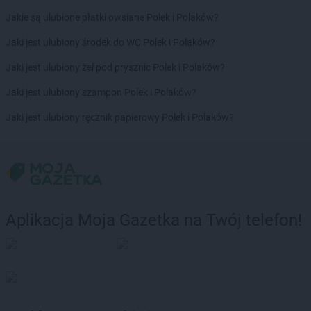
Chorten
Dziechciniec
Chorten
Jakie są ulubione płatki owsiane Polek i Polaków?
Dzięcielec
Chorten
Dzierlin
Jaki jest ulubiony środek do WC Polek i Polaków?
Chorten
Dzierzgów
Chorten
Jaki jest ulubiony żel pod prysznic Polek i Polaków?
Dzierżoniów
Chorten
Dziewin
Jaki jest ulubiony szampon Polek i Polaków?
Chorten
Elbląg
Jaki jest ulubiony ręcznik papierowy Polek i Polaków?
Chorten
Ełk
Chorten
Elżbietów
Chorten
Filipów
Chorten
Frampol
Chorten
Franciszków
Aplikacja Moja Gazetka na Twój telefon!
Chorten
Gąbin
Chorten
Gabryelin
Chorten
Gaczyska
Chorten
Garbatówka
Chorten
Garwolin