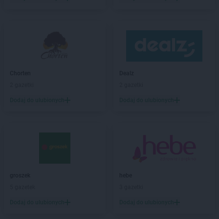
Chorten
Białystok
Chorten
Biecz
Chorten
Biedaszki
Chorten
Biedrzychowice
Chorten
Bielany-Żyłaki
Chorten
Bielicha
Chorten
Dealz
Chorten
Bieliny
2 gazetki
2 gazetki
Chorten
Bielsk Podlaski
Dodaj do ulubionych
Dodaj do ulubionych
Chorten
Bielsko-Biała
Chorten
Bierwce
Chorten
Biłgoraj
Chorten
Biskupiec
Chorten
Biskupiec-Kolonia Trzecia
Chorten
Błędowo
Chorten
Blochy
groszek
hebe
Chorten
Błonie
5 gazetek
3 gazetki
Chorten
Bobrówka
Dodaj do ulubionych
Dodaj do ulubionych
Chorten
Bobrowniki