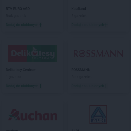
Chorten
Celiny
RTV EURO AGD
Kaufland
Chorten
Cepno
Brak gazetek
5 gazetek
Chorten
Chałupy
Dodaj do ulubionych
Dodaj do ulubionych
Chorten
Chełm
Chorten
Chełm Śląski
Chorten
Chełmek
Chorten
Chełmno
Chorten
Chełmża
Chorten
Chłopy
Chorten
Chociule
Delikatesy Centrum
ROSSMANN
Chorten
Chociw
1 gazetka
Brak gazetek
Chorten
Chodzież
Dodaj do ulubionych
Dodaj do ulubionych
Chorten
Chojnice
Chorten
Chojno Nowe Drugie
Chorten
Chojnów
Chorten
Choroszcz
Chorten
Chorzów
Chorten
Choszczewo