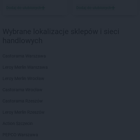
Chorten
Czernice Borowe
Dodaj do ulubionych
Dodaj do ulubionych
Chorten
Czerniewice
Chorten
Czernikowo
Chorten
Czerwieńsk
Wybrane lokalizacje sklepów i sieci
Chorten
Częstochowa
handlowych
Chorten
Człuchów
Chorten
Czosnów
Chorten
Czyczkowy
Castorama Warszawa
Chorten
Czyże
Leroy Merlin Warszawa
Chorten
Czyżew
Leroy Merlin Wrocław
Chorten
Dąbrowa
Castorama Wrocław
Chorten
Dąbrowa Białostocka
Chorten
Dąbrowa Chełmińska
Castorama Rzeszów
Chorten
Dąbrowa Tarnowska
Leroy Merlin Rzeszów
Chorten
Dąbrowa Wielka
Chorten
Dąbrowa-Kaski
Action Szczecin
Chorten
Dąbrówka
PEPCO Warszawa
Chorten
Dąbrówka Kościelna