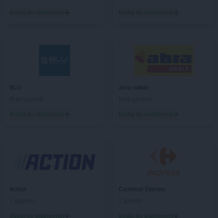
Chorten
Bartniki
Dodaj do ulubionych
Dodaj do ulubionych
Chorten
Bartołty Wielkie
Chorten
Bartoszyce
Chorten
Będzieszyn
Chorten
Bełchatów
Chorten
Bezledy
Chorten
Biała Niżna
Chorten
Biała Piska
BLU
abra meble
Chorten
Biała Podlaska
Brak gazetek
Brak gazetek
Chorten
Biała Rawska
Dodaj do ulubionych
Dodaj do ulubionych
Chorten
Białebłoto-Kobyla
Chorten
Białebłoto-Stara Wieś
Chorten
Białobiel
Chorten
Białobrzegi
Chorten
Białogard
Chorten
Białogóra
Action
Carrefour Express
Chorten
Białousy
1 gazetka
2 gazetki
Chorten
Białowieża
Chorten
Białożewin
Dodaj do ulubionych
Dodaj do ulubionych