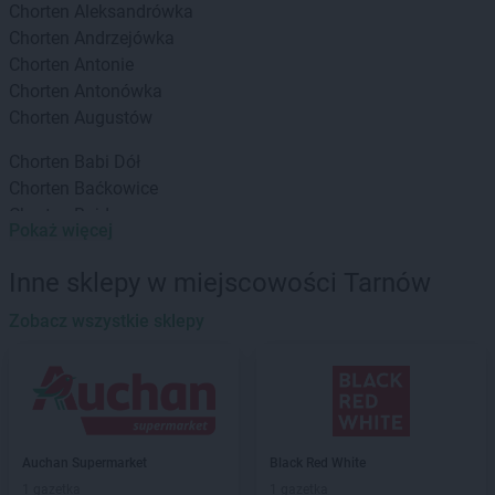
Chorten
Aleksandrówka
Chorten
Andrzejówka
Chorten
Antonie
Chorten
Antonówka
Chorten
Augustów
Chorten
Babi Dół
Chorten
Baćkowice
Chorten
Bajdy
Pokaż więcej
Chorten
Bajki-Zalesie
Chorten
Bakałarzewo
Inne sklepy w miejscowości Tarnów
Chorten
Bąkowo
Chorten
Zobacz wszystkie sklepy
Banie
Chorten
Banino
Chorten
Baranowo
Chorten
Barchów
Chorten
Barcikowo
Chorten
Barcin
Auchan Supermarket
Black Red White
Chorten
Bargłów Kościelny
1 gazetka
1 gazetka