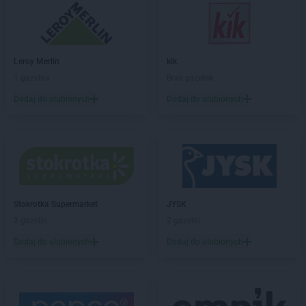
Chorten
Boże
Chorten
Braciejówka
Chorten
Bramki
Chorten
Braniewo
Leroy Merlin
kik
Chorten
Brańsk
1 gazetka
Brak gazetek
Chorten
Brenna
Dodaj do ulubionych
Dodaj do ulubionych
Chorten
Brochów
Chorten
Brójce
Chorten
Brok
Chorten
Brończany
Chorten
Broniewice
Chorten
Bronowo
Chorten
Brudki Stare
Stokrotka Supermarket
JYSK
Chorten
Brusy
3 gazetki
2 gazetki
Chorten
Brwinów
Dodaj do ulubionych
Dodaj do ulubionych
Chorten
Brzesko
Chorten
Brzeszcze
Chorten
Brzezie
Chorten
Brzeźnica