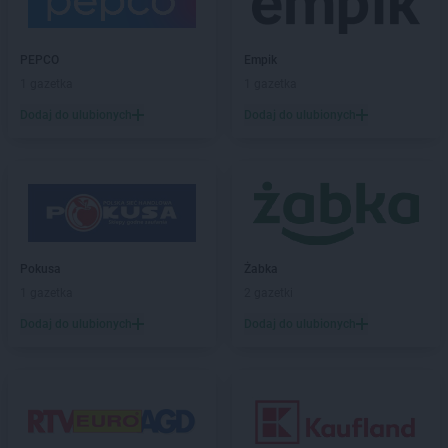
Chorten
Brzeźnio
Chorten
Brzóski-Gromki
PEPCO
Empik
Chorten
Brzoza
1 gazetka
1 gazetka
Chorten
Brzozówka
Chorten
Budki Piaseckie
Dodaj do ulubionych
Dodaj do ulubionych
Chorten
Budy Barcząckie
Chorten
Budziska
Chorten
Bugaj
Chorten
Buk
Chorten
Bukowiec
Chorten
Bukowina
Pokusa
Żabka
Chorten
Burkat
1 gazetka
2 gazetki
Chorten
Burzyn
Dodaj do ulubionych
Dodaj do ulubionych
Chorten
Bydgoszcz
Chorten
Bytom
Chorten
Bytów
Chorten
Cekcyn
Chorten
Celestynów