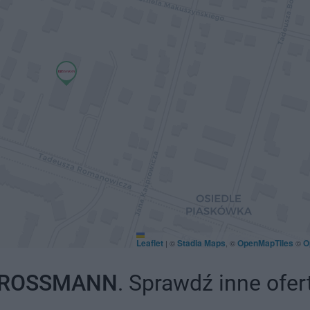
Leaflet
Stadia Maps
OpenMapTiles
O
|
©
, ©
©
ROSSMANN
. Sprawdź inne ofer