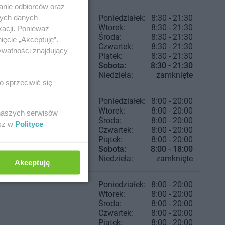
anie odbiorców oraz
nych danych
Poniedziałek:
8:30 - 21:30
Wtorek:
8:30 - 21:30
kacji. Ponieważ
Środa:
8:30 - 21:30
ięcie „Akceptuję”.
Czwartek:
8:30 - 21:30
ywatności znajdujący
Piątek:
8:30 - 21:30
Sobota:
8:30 - 21:30
Niedziela:
zamknięte
o sprzeciwić się
Poniedziałek:
8:00 - 20:00
Wtorek:
8:00 - 20:00
 naszych serwisów
Środa:
8:00 - 20:00
esz w
Polityce
Czwartek:
8:00 - 20:00
Piątek:
8:00 - 20:00
Sobota:
8:00 - 18:00
Niedziela:
zamknięte
Akceptuję
Poniedziałek:
8:00 - 20:00
Wtorek:
8:00 - 20:00
Środa:
8:00 - 20:00
Czwartek:
8:00 - 20:00
Piątek:
8:00 - 20:00