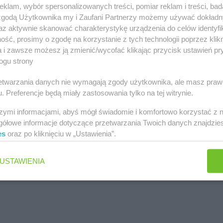
klam, wybór spersonalizowanych treści, pomiar reklam i treści, bad
 zgodą Użytkownika my i Zaufani Partnerzy możemy używać dokład
az aktywnie skanować charakterystykę urządzenia do celów identyfi
ść, prosimy o zgodę na korzystanie z tych technologii poprzez klikn
a i zawsze możesz ją zmienić/wycofać klikając przycisk ustawień pr
ogu strony
rzetwarzania danych nie wymagają zgody użytkownika, ale masz praw
. Preferencje będą miały zastosowania tylko na tej witrynie.
szymi informacjami, abyś mógł świadomie i komfortowo korzystać z
gółowe informacje dotyczące przetwarzania Twoich danych znajdzi
es
oraz po kliknięciu w „Ustawienia”.
USTAWIENIA