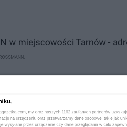
 w miejscowości Tarnów - adre
w ROSSMANN.
niku,
jagazetka.com, my oraz naszych 1162 zaufanych partnerów uzyskuj
cje na urządzeniu oraz przetwarzamy dane osobowe, takie jak unika
je wysyłane przez urządzenie czy dane przeglądania w celu zapewn