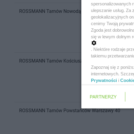
spersonalizowanych re
ulepszanie usług. Za
ROSSMANN
Tarnów
Nowodąbrowska 127
geolokalizacyjnych or
cenimy Twoją prywatno
Zgoda jest dobrowoln
się w lewym dolnym r
. Niektóre rodzaje p
takiemu przetwarzaniu
ROSSMANN
Tarnów
Kościuszki 1
Zapoznaj się z poniż
internetowych. Szcze
Prywatności
i
Cooki
PARTNERZY
ROSSMANN
Tarnów
Powstańców Warszawy 40