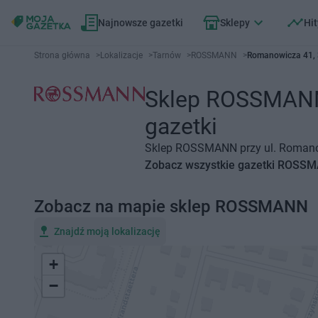
Najnowsze gazetki
Sklepy
Hit
Strona główna
>
Lokalizacje
>
Tarnów
>
ROSSMANN
>
Romanowicza 41, 
Sklep ROSSMANN 
gazetki
Sklep ROSSMANN przy ul. Romanowi
Zobacz wszystkie gazetki ROSS
Zobacz na mapie sklep ROSSMANN
Znajdź moją lokalizację
+
−