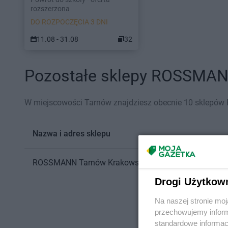
rozszerzona
DO ROZPOCZĘCIA 3 DNI
11.08 - 31.08
32
Pozostałe sklepy ROSSMANN
W miejscowości Tarnów znajdziesz obecnie 10 sklepó
Nazwa i adres sklepu
ROSSMANN
Tarnów
Krakowska 6
Drogi Użytkow
Na naszej stronie mo
przechowujemy informa
standardowe informac