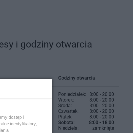
sy i godziny otwarcia
Godziny otwarcia
Poniedziałek:
8:00 - 20:00
Wtorek:
8:00 - 20:00
Środa:
8:00 - 20:00
Czwartek:
8:00 - 20:00
Piątek:
8:00 - 20:00
emy dostęp i
Sobota:
8:00 - 18:00
lne identyfikatory,
Niedziela:
zamknięte
iania