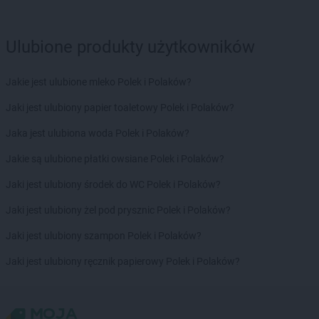
NETTO
Grudziądz
NETTO
Gryfice
Ulubione produkty użytkowników
NETTO
Gryfino
NETTO
Gubin
Jakie jest ulubione mleko Polek i Polaków?
NETTO
Iława
Jaki jest ulubiony papier toaletowy Polek i Polaków?
NETTO
Inowrocław
Jaka jest ulubiona woda Polek i Polaków?
NETTO
Jaktorów
NETTO
Jarocin
Jakie są ulubione płatki owsiane Polek i Polaków?
NETTO
Jastrowie
Jaki jest ulubiony środek do WC Polek i Polaków?
NETTO
Jastrzębie-Zdrój
NETTO
Jawor
Jaki jest ulubiony żel pod prysznic Polek i Polaków?
NETTO
Jaworze
Jaki jest ulubiony szampon Polek i Polaków?
NETTO
Jaworzno
NETTO
Jędrzejów
Jaki jest ulubiony ręcznik papierowy Polek i Polaków?
NETTO
Jelenia Góra
NETTO
Jelonek
NETTO
Józefów