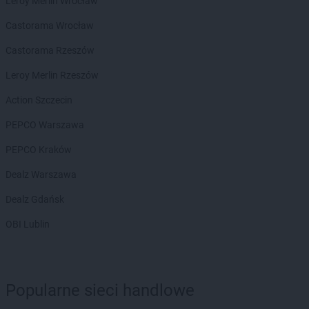
Leroy Merlin Wrocław
NETTO
Dąbrowa Górnicza
Castorama Wrocław
NETTO
Darłowo
NETTO
Dęblin
Castorama Rzeszów
NETTO
Dębno
Leroy Merlin Rzeszów
NETTO
Dobra
NETTO
Dobre Miasto
Action Szczecin
NETTO
Dobrzeń Wielki
PEPCO Warszawa
NETTO
Drawsko Pomorskie
NETTO
Drezdenko
PEPCO Kraków
NETTO
Działdowo
Dealz Warszawa
NETTO
Dzierzgoń
NETTO
Dzierżoniów
Dealz Gdańsk
OBI Lublin
NETTO
Ełk
NETTO
Gajków
NETTO
Garwolin
NETTO
Gdańsk
Popularne sieci handlowe
NETTO
Gdynia