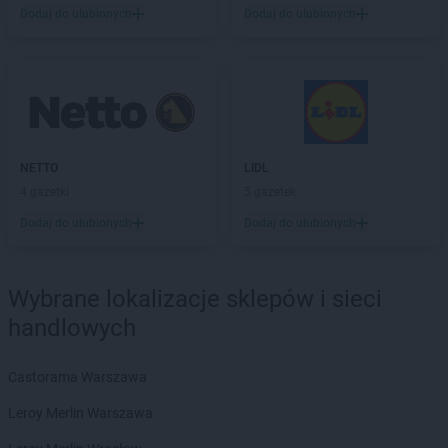
Dodaj do ulubionych
Dodaj do ulubionych
NETTO
Chojna
NETTO
Chojnice
NETTO
Chojnów
NETTO
Chorzów
NETTO
Choszczno
NETTO
Chrzanów
NETTO
Chrząstowice
NETTO
LIDL
NETTO
Ciechocinek
4 gazetki
5 gazetek
NETTO
Cieszyn
Dodaj do ulubionych
Dodaj do ulubionych
NETTO
Czaplinek
NETTO
Czarna Białostocka
NETTO
Czarnków
Wybrane lokalizacje sklepów i sieci
NETTO
Czechowice-Dziedzice
handlowych
NETTO
Czeladź
NETTO
Czersk
Castorama Warszawa
NETTO
Czerwionka-Leszczyny
NETTO
Częstochowa
Leroy Merlin Warszawa
NETTO
Człuchów