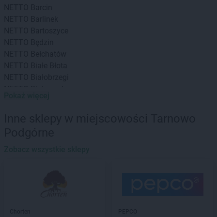
NETTO
Barcin
NETTO
Barlinek
NETTO
Bartoszyce
NETTO
Będzin
NETTO
Bełchatów
NETTO
Białe Błota
NETTO
Białobrzegi
NETTO
Białogard
Pokaż więcej
NETTO
Białystok
NETTO
Bielany Wrocławskie
Inne sklepy w miejscowości Tarnowo
NETTO
Bielawa
Podgórne
NETTO
Bielsko-Biała
NETTO
Biłgoraj
Zobacz wszystkie sklepy
NETTO
Biskupiec
NETTO
Blizne Jasińskiego
NETTO
Błonie
NETTO
Bochnia
NETTO
Bogatynia
Chorten
PEPCO
NETTO
Bolechowo