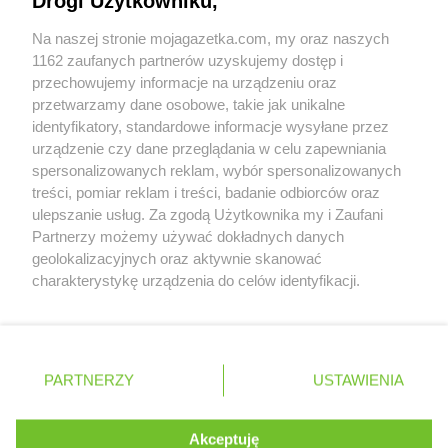
Drogi Użytkowniku,
Współpraca z nami
NETTO
Kołobrzeg
Na naszej stronie mojagazetka.com, my oraz naszych
NETTO
Komorniki
Zobacz szczegóły
1162 zaufanych partnerów uzyskujemy dostęp i
NETTO
Konin
Retail Radar – analiza rynku
przechowujemy informacje na urządzeniu oraz
NETTO
Końskie
przetwarzamy dane osobowe, takie jak unikalne
NETTO
Kórnik
identyfikatory, standardowe informacje wysyłane przez
NETTO
Kościan
Wasze ulubione produkty
urządzenie czy dane przeglądania w celu zapewniania
NETTO
Kościerzyna
spersonalizowanych reklam, wybór spersonalizowanych
NETTO
Kostrzyn
Regulamin serwisu i polityka prywatności
treści, pomiar reklam i treści, badanie odbiorców oraz
NETTO
Kostrzyn nad Odrą
ulepszanie usług. Za zgodą Użytkownika my i Zaufani
Mapa strony
NETTO
Koszalin
Partnerzy możemy używać dokładnych danych
NETTO
Kowale
geolokalizacyjnych oraz aktywnie skanować
Zawsze najnowsze gazetki w naszej
Wszystkie miasta z lokalizacjami sklepów
NETTO
Kowary
charakterystykę urządzenia do celów identyfikacji.
Ponieważ cenimy Twoją prywatność, prosimy o zgodę na
NETTO
Koziegłowy
aplikacji
korzystanie z tych technologii poprzez kliknięcie
NETTO
Kozienice
„Akceptuję”. Zgoda jest dobrowolna i zawsze możesz ją
NETTO
Kożuchy
+ 1,5 mln zadowolonych kupujących
zmienić/wycofać klikając przycisk ustawień prywatności
Polska
Czechy
Ukraina
Litwa
Słowacja
Rumunia
NETTO
Kraków
PARTNERZY
USTAWIENIA
znajdujący się w lewym dolnym rogu strony
NETTO
Kraśnik
NETTO
Krosno Odrzańskie
. Niektóre rodzaje przetwarzania danych nie wymagają
Akceptuję
NETTO
Krotoszyn