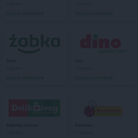
2 gazetki
1 gazetka
NETTO
Bolszewo
Dodaj do ulubionych
Dodaj do ulubionych
NETTO
Borzęcin Mały
NETTO
Braniewo
NETTO
Brodnica
NETTO
Brwinów
NETTO
Brzeg
NETTO
Brzeg Dolny
NETTO
Brzeszcze
Żabka
dino
NETTO
Brzozów
2 gazetki
1 gazetka
NETTO
Buk
Dodaj do ulubionych
Dodaj do ulubionych
NETTO
Bydgoszcz
NETTO
Bystrzyca Kłodzka
NETTO
Bytom
NETTO
Bytów
NETTO
Chełmno
NETTO
Chełmża
Delikatesy Centrum
Biedronka
NETTO
Chocianów
1 gazetka
11 gazetek
NETTO
Chodzież