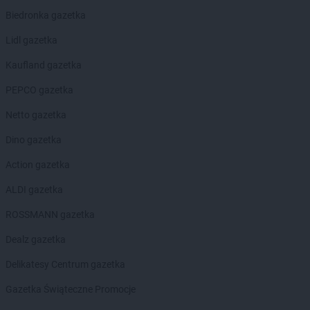
NETTO
Gliwice
Biedronka gazetka
NETTO
Głogów
Lidl gazetka
NETTO
Głuchołazy
NETTO
Gniew
Kaufland gazetka
NETTO
Gniewkowo
PEPCO gazetka
NETTO
Gniezno
NETTO
Gołdap
Netto gazetka
NETTO
Goleniów
Dino gazetka
NETTO
Gołków
NETTO
Golub-Dobrzyń
Action gazetka
NETTO
Góra
ALDI gazetka
NETTO
Góra Kalwaria
NETTO
Gorzów Wielkopolski
ROSSMANN gazetka
NETTO
Gostyń
Dealz gazetka
NETTO
Gostynin
NETTO
Gródków
Delikatesy Centrum gazetka
NETTO
Grodzisk Mazowiecki
Gazetka Świąteczne Promocje
NETTO
Grodzisk Wielkopolski
NETTO
Grodzisko