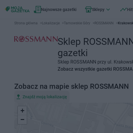
Najnowsze gazetki
Sklepy
Hit
Strona główna
>
Lokalizacje
>
Tarnowskie Góry
>
ROSSMANN
>
Krakowsk
Sklep ROSSMANN T
gazetki
Sklep ROSSMANN przy ul. Krakowska
Zobacz wszystkie gazetki ROSSM
Zobacz na mapie sklep ROSSMANN
Znajdź moją lokalizację
+
−