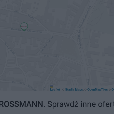
Leaflet
Stadia Maps
OpenMapTiles
O
|
©
, ©
©
ROSSMANN
. Sprawdź inne ofer