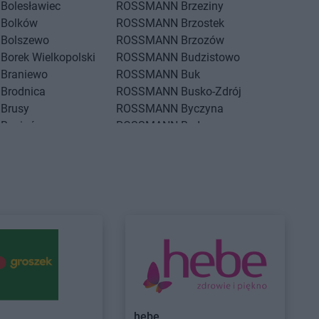
Bolesławiec
ROSSMANN
Brzeziny
Bolków
ROSSMANN
Brzostek
Bolszewo
ROSSMANN
Brzozów
Borek Wielkopolski
ROSSMANN
Budzistowo
Braniewo
ROSSMANN
Buk
Brodnica
ROSSMANN
Busko-Zdrój
Brusy
ROSSMANN
Byczyna
Brwinów
ROSSMANN
Bydgoszcz
Brzeg
ROSSMANN
Bystrzyca Kłodzka
Brzeg Dolny
ROSSMANN
Bytom
Brześć Kujawski
ROSSMANN
Bytom Odrzański
Brzesko
ROSSMANN
Bytów
Czarne
ROSSMANN
Czernikowo
Czarnków
ROSSMANN
Czersk
Czchów
ROSSMANN
Czerwionka-
Czechowice-
Leszczyny
ROSSMANN
Częstochowa
Czeladź
ROSSMANN
Człuchów
hebe