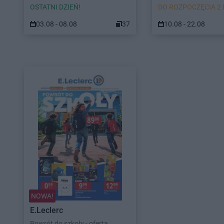
OSTATNI DZIEŃ!
DO ROZPOCZĘCIA 2 
03.08 - 08.08
37
10.08 - 22.08
NOWA!
E.Leclerc
Powrót do szkoły - oferta