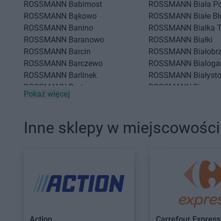
ROSSMANN
Babimost
ROSSMANN
Biała P
ROSSMANN
Bąkowo
ROSSMANN
Białe Bł
ROSSMANN
Banino
ROSSMANN
Białka 
ROSSMANN
Baranowo
ROSSMANN
Białki
ROSSMANN
Barcin
ROSSMANN
Białobr
ROSSMANN
Barczewo
ROSSMANN
Bialoga
ROSSMANN
Barlinek
ROSSMANN
Białyst
ROSSMANN
Bartoszyce
ROSSMANN
Biecz
Pokaż więcej
ROSSMANN
Barwice
ROSSMANN
Biedrus
ROSSMANN
Będzin
ROSSMANN
Bielany
ROSSMANN
Bełchatów
ROSSMANN
Bielawa
Inne sklepy w miejscowości
ROSSMANN
Bełżyce
ROSSMANN
Bielsk 
ROSSMANN
CH
ROSSMANN
Chodzi
ROSSMANN
Chełm
ROSSMANN
Chojna
ROSSMANN
Chełmek
ROSSMANN
Chojnic
ROSSMANN
Chełmno
ROSSMANN
Chojnó
ROSSMANN
Chełmża
ROSSMANN
Choros
ROSSMANN
Chocianów
ROSSMANN
Chorzó
Action
Carrefour Express