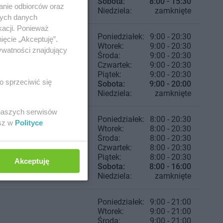
Sobota:
8:00 - 15:30
anie odbiorców oraz
Niedziela:
zamknięte
nych danych
kacji. Ponieważ
Poniedziałek:
9:00 - 20:30
ięcie „Akceptuję”.
Wtorek:
9:00 - 20:30
ywatności znajdujący
Środa:
9:00 - 20:30
Czwartek:
9:00 - 20:30
Piątek:
9:00 - 20:30
o sprzeciwić się
Sobota:
9:00 - 20:00
Niedziela:
zamknięte
 naszych serwisów
Poniedziałek:
8:00 - 20:30
esz w
Polityce
Wtorek:
8:00 - 20:30
Środa:
8:00 - 20:30
Czwartek:
8:00 - 20:30
Piątek:
8:00 - 20:30
Akceptuję
Sobota:
8:00 - 16:00
Niedziela:
zamknięte
Poniedziałek:
9:00 - 21:00
Wtorek:
9:00 - 21:00
Środa:
9:00 - 21:00