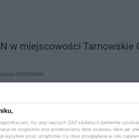
 w miejscowości Tarnowskie Gó
5 sklepów ROSSMANN.
niku,
jagazetka.com, my oraz naszych 1162 zaufanych partnerów uzyskuj
cje na urządzeniu oraz przetwarzamy dane osobowe, takie jak unika
je wysyłane przez urządzenie czy dane przeglądania w celu zapewn