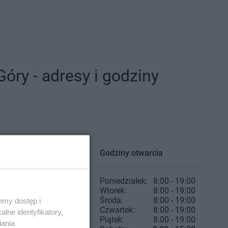
ry - adresy i godziny
Godziny otwarcia
Poniedziałek:
8:00 - 19:00
Wtorek:
8:00 - 19:00
Środa:
8:00 - 19:00
emy dostęp i
Czwartek:
8:00 - 19:00
lne identyfikatory,
Piątek:
8:00 - 19:00
iania