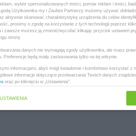
klam, wybór spersonalizowanych treści, pomiar reklam i treści, bad
 zgodą Użytkownika my i Zaufani Partnerzy możemy używać dokład
az aktywnie skanować charakterystykę urządzenia do celów identyfi
ść, prosimy o zgodę na korzystanie z tych technologii poprzez klikn
a i zawsze możesz ją zmienić/wycofać klikając przycisk ustawień pr
ogu strony
rzetwarzania danych nie wymagają zgody użytkownika, ale masz praw
. Preferencje będą miały zastosowania tylko na tej witrynie.
szymi informacjami, abyś mógł świadomie i komfortowo korzystać z
gółowe informacje dotyczące przetwarzania Twoich danych znajdzi
es
oraz po kliknięciu w „Ustawienia”.
USTAWIENIA