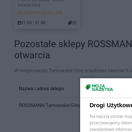
rozszerzona
DO ROZPOCZĘCIA 3 DNI
11.08 - 31.08
32
Pozostałe sklepy ROSSMANN
otwarcia
W miejscowości Tarnowskie Góry znajdziesz obecnie 
Nazwa i adres sklepu
Drogi Użytkow
ROSSMANN
Tarnowskie Góry
Krakowska 11
Na naszej stronie mo
przechowujemy informa
standardowe informac