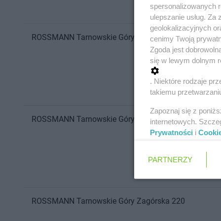
spersonalizowanych re
ulepszanie usług. Za
geolokalizacyjnych or
ROSSMANN
Tarnowskie Góry
Zagórska 189
cenimy Twoją prywatno
Zgoda jest dobrowoln
się w lewym dolnym r
. Niektóre rodzaje p
takiemu przetwarzaniu
Zapoznaj się z poniż
ROSSMANN
Tarnowskie Góry
Poczdamska 8
internetowych. Szcze
Prywatności
i
Cooki
PARTNERZY
ROSSMANN
Tarnowskie Góry
Zagórska 220