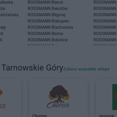
odlaska
ROSSMANN
Bieruń
ROSSMANN
ota
ROSSMANN
Bierutów
ROSSMANN
Tatrzańska
ROSSMANN
Biłgoraj
ROSSMANN
ROSSMANN
Biskupiec
ROSSMANN
zegi
ROSSMANN
Blachownia
ROSSMANN
rd
ROSSMANN
Błonie
ROSSMANN
ok
ROSSMANN
Bobolice
ROSSMANN
ROSSMANN
Bobowa
ROSSMANN
ko
ROSSMANN
Bochnia
ROSSMANN
 Wrocławskie
ROSSMANN
Bogatynia
ROSSMANN
ROSSMANN
Boguchwała
ROSSMANN
 Tarnowskie Góry
Zobacz wszystkie sklepy
Podlaski
ROSSMANN
Boguszów-Gorce
ROSSMANN
eż
ROSSMANN
Chwaszczyno
ROSSMANN
ROSSMANN
Ciechanów
ROSSMANN
e
ROSSMANN
Ciechanowiec
ROSSMANN
w
ROSSMANN
Ciechocinek
ROSSMANN
zcz
ROSSMANN
Cieszyn
Dziedzice
w
ROSSMANN
Czaplinek
ROSSMANN
Chorten
groszek