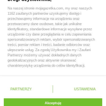
Współpraca z nami
LIDL
Mielec
Na naszej stronie mojagazetka.com, my oraz naszych
LIDL
Mielno
Zobacz szczegóły
1162 zaufanych partnerów uzyskujemy dostęp i
LIDL
Mikołów
Retail Radar – analiza rynku
przechowujemy informacje na urządzeniu oraz
LIDL
Milicz
przetwarzamy dane osobowe, takie jak unikalne
LIDL
Miłków
identyfikatory, standardowe informacje wysyłane przez
LIDL
Mińsk Mazowiecki
Wasze ulubione produkty
urządzenie czy dane przeglądania w celu zapewniania
LIDL
Mława
spersonalizowanych reklam, wybór spersonalizowanych
LIDL
Modlnica
Regulamin serwisu i polityka prywatności
treści, pomiar reklam i treści, badanie odbiorców oraz
LIDL
Mońki
ulepszanie usług. Za zgodą Użytkownika my i Zaufani
Mapa strony
LIDL
Morąg
Partnerzy możemy używać dokładnych danych
LIDL
Mosina
geolokalizacyjnych oraz aktywnie skanować
Zawsze najnowsze gazetki w naszej
Wszystkie miasta z lokalizacjami sklepów
charakterystykę urządzenia do celów identyfikacji.
LIDL
Mrągowo
Ponieważ cenimy Twoją prywatność, prosimy o zgodę na
aplikacji
LIDL
Mszczonów
korzystanie z tych technologii poprzez kliknięcie
LIDL
Myślenice
„Akceptuję”. Zgoda jest dobrowolna i zawsze możesz ją
LIDL
Myślibórz
+ 1,5 mln zadowolonych kupujących
zmienić/wycofać klikając przycisk ustawień prywatności
Polska
Czechy
Ukraina
Litwa
Słowacja
Rumunia
LIDL
Mysłowice
PARTNERZY
USTAWIENIA
znajdujący się w lewym dolnym rogu strony
LIDL
Myszków
. Niektóre rodzaje przetwarzania danych nie wymagają
Akceptuję
LIDL
Nadarzyn