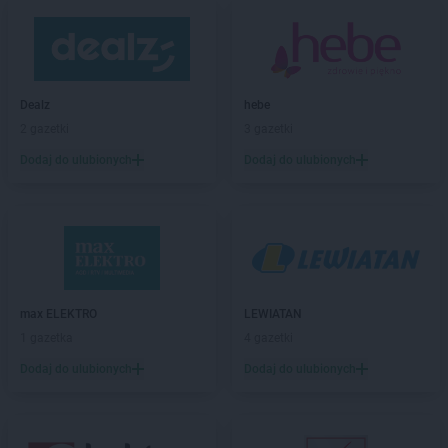
LIDL
Bytów
LIDL
Chełm
LIDL
Chełmek
Dealz
hebe
LIDL
Chełmiec
2 gazetki
3 gazetki
LIDL
Chełmno
LIDL
Chełmża
Dodaj do ulubionych
Dodaj do ulubionych
LIDL
Chodzież
LIDL
Chojnice
LIDL
Chojnów
LIDL
Chorzów
LIDL
Choszczno
LIDL
Chrzanów
max ELEKTRO
LEWIATAN
LIDL
Chwaszczyno
1 gazetka
4 gazetki
LIDL
Chyliczki
Dodaj do ulubionych
Dodaj do ulubionych
LIDL
Ciechanów
LIDL
Cieszyn
LIDL
Czechowice-Dziedzice
LIDL
Czeladź