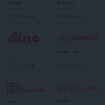
LIDL
Gołków
WOOLWORTH
RTV EURO AGD
LIDL
Golub-Dobrzyń
Brak gazetek
Brak gazetek
LIDL
Góra Kalwaria
Dodaj do ulubionych
Dodaj do ulubionych
LIDL
Gorlice
LIDL
Gorzów Wielkopolski
LIDL
Gorzyce
LIDL
Gostyń
LIDL
Gostynin
LIDL
Grajewo
dino
DROGERIE JASMIN
LIDL
Grodzisk Mazowiecki
1 gazetka
1 gazetka
LIDL
Grodzisk Wielkopolski
LIDL
Grudziądz
Dodaj do ulubionych
Dodaj do ulubionych
LIDL
Gryfice
LIDL
Gryfino
LIDL
Gryfów Śląski
LIDL
Gubin
LIDL
Hajnówka
Kaufland
ROSSMANN
LIDL
Horodniany