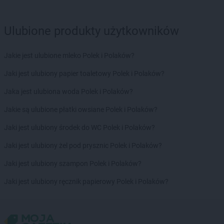
LIDL
Łomianki
LIDL
Łomża
Ulubione produkty użytkowników
LIDL
Łowicz
LIDL
Łuków
Jakie jest ulubione mleko Polek i Polaków?
LIDL
Latchorzew
Jaki jest ulubiony papier toaletowy Polek i Polaków?
LIDL
Lębork
LIDL
Legionowo
Jaka jest ulubiona woda Polek i Polaków?
LIDL
Legnica
Jakie są ulubione płatki owsiane Polek i Polaków?
LIDL
Lesko
LIDL
Leszno
Jaki jest ulubiony środek do WC Polek i Polaków?
LIDL
Lesznowola
Jaki jest ulubiony żel pod prysznic Polek i Polaków?
LIDL
Leżajsk
LIDL
Libertów
Jaki jest ulubiony szampon Polek i Polaków?
LIDL
Libiąż
Jaki jest ulubiony ręcznik papierowy Polek i Polaków?
LIDL
Lidzbark Warmiński
LIDL
Limanowa
LIDL
Lipno
LIDL
Lisi Ogon