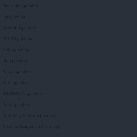
LIDL
Krapkowice
Biedronka gazetka
LIDL
Kraśnik
Lidl gazetka
LIDL
Krasnystaw
LIDL
Krościenko nad Dunajcem
Kaufland gazetka
LIDL
Krosno
PEPCO gazetka
LIDL
Kruszwica
LIDL
Kudowa-Zdrój
Netto gazetka
LIDL
Kutno
Dino gazetka
LIDL
Kwidzyn
Action gazetka
LIDL
Łańcut
LIDL
Łapy
ALDI gazetka
LIDL
Łask
ROSSMANN gazetka
LIDL
Łaziska Górne
LIDL
Łeba
Dealz gazetka
LIDL
Łęczna
Delikatesy Centrum gazetka
LIDL
Łęczyca
LIDL
Łobez
Gazetka Świąteczne Promocje
LIDL
Łódź