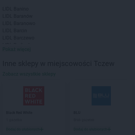
LIDL
Banino
LIDL
Baranów
LIDL
Baranowo
LIDL
Barcin
LIDL
Barczewo
LIDL
Barlinek
Pokaż więcej
LIDL
Bartoszyce
LIDL
Będzin
Inne sklepy w miejscowości Tczew
LIDL
Bełchatów
LIDL
Zobacz wszystkie sklepy
Biała Podlaska
LIDL
Białobrzegi
LIDL
Białystok
LIDL
Bielany Wrocławskie
LIDL
Bielawa
LIDL
Bielsk Podlaski
Black Red White
BLU
LIDL
Bielsko-Biała
1 gazetka
Brak gazetek
LIDL
Bieruń
Dodaj do ulubionych
Dodaj do ulubionych
LIDL
Biłgoraj