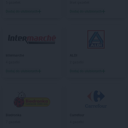
5 gazetek
Brak gazetek
LIDL
Hrubieszów
Dodaj do ulubionych
Dodaj do ulubionych
LIDL
Iława
LIDL
Imielin
LIDL
Inowrocław
LIDL
Jabłonna
LIDL
Janki
LIDL
Jarocin
Intermarche
ALDI
LIDL
Jarosław
4 gazetki
2 gazetki
LIDL
Jasienica
Dodaj do ulubionych
Dodaj do ulubionych
LIDL
Jasło
LIDL
Jastrzębie-Zdrój
LIDL
Jawiszowice
LIDL
Jawor
LIDL
Jaworzno
LIDL
Jedrzejow
LIDL
Biedronka
Jelcz-Laskowice
Carrefour
LIDL
7 gazetek
Jelenia Góra
4 gazetki