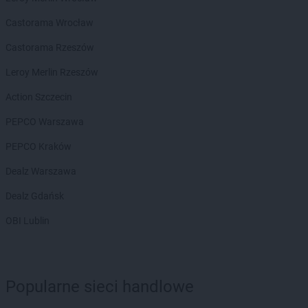
LIDL
Kolbudy
LIDL
Kolbuszowa
Castorama Wrocław
LIDL
Kołobrzeg
Castorama Rzeszów
LIDL
Komorniki
LIDL
Konin
Leroy Merlin Rzeszów
LIDL
Konstancin-Jeziorna
Action Szczecin
LIDL
Konstantynów Łódzki
LIDL
Kórnik
PEPCO Warszawa
LIDL
Koronowo
PEPCO Kraków
LIDL
Kosakowo
LIDL
Kościan
Dealz Warszawa
LIDL
Kościelna Wieś
Dealz Gdańsk
LIDL
Kościerzyna
LIDL
Kostrzyn nad Odrą
OBI Lublin
LIDL
Koszalin
LIDL
Kowale
LIDL
Koziegłowy
Popularne sieci handlowe
LIDL
Kozienice
LIDL
Kraków