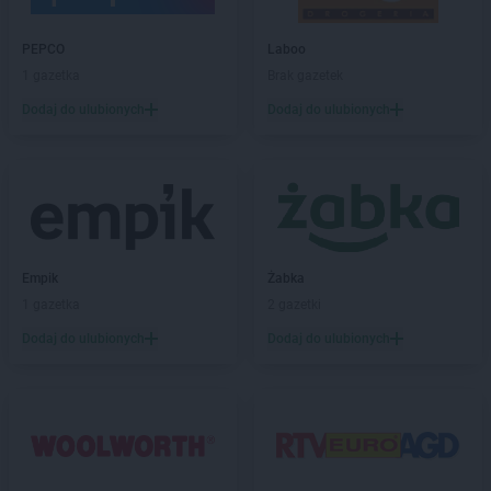
LIDL
Działdowo
LIDL
Działoszyn
PEPCO
Laboo
LIDL
Dzierżoniów
1 gazetka
Brak gazetek
Dodaj do ulubionych
Dodaj do ulubionych
LIDL
Elbląg
LIDL
Garwolin
LIDL
Gdańsk
LIDL
Gdynia
LIDL
Giżycko
LIDL
Gliwice
Empik
Żabka
LIDL
Głogów
1 gazetka
2 gazetki
LIDL
Głogów Małopolski
Dodaj do ulubionych
Dodaj do ulubionych
LIDL
Głubczyce
LIDL
Głuchołazy
LIDL
Gniezno
LIDL
Gogolin
LIDL
Gołdap
LIDL
Goleniów