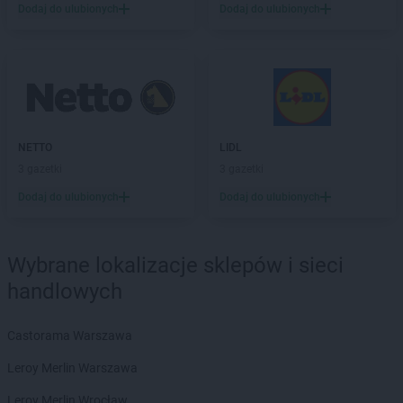
LIDL
Józefosław
Dodaj do ulubionych
Dodaj do ulubionych
LIDL
Józefów
LIDL
Kalisz
LIDL
Kamień Pomorski
LIDL
Kamienna Góra
LIDL
Kamińskie
LIDL
Kartuzy
NETTO
LIDL
LIDL
Katowice
3 gazetki
3 gazetki
LIDL
Kąty Wrocławskie
Dodaj do ulubionych
Dodaj do ulubionych
LIDL
Kędzierzyn-Koźle
LIDL
Kętrzyn
LIDL
Kęty
Wybrane lokalizacje sklepów i sieci
LIDL
Kielce
handlowych
LIDL
Kłobuck
LIDL
Kłodzko
Castorama Warszawa
LIDL
Kluczbork
LIDL
Knurów
Leroy Merlin Warszawa
LIDL
Kobyłka
Leroy Merlin Wrocław