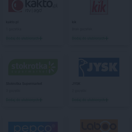
LIDL
Czersk
LIDL
Częstochowa
LIDL
Człuchów
kakto.pl
kik
LIDL
Czołowo-Kolonia
1 gazetka
Brak gazetek
Dodaj do ulubionych
Dodaj do ulubionych
LIDL
Dąbrowa Górnicza
LIDL
Dąbrowa Tarnowska
LIDL
Dąbrówka
LIDL
Darłowo
LIDL
Dawidy Bankowe
LIDL
Dębica
LIDL
Dęblin
Stokrotka Supermarket
JYSK
LIDL
do
3 gazetki
2 gazetki
LIDL
Dobra
Dodaj do ulubionych
Dodaj do ulubionych
LIDL
Dobre Miasto
LIDL
Drawsko Pomorskie
LIDL
Drezdenko
LIDL
Drogoszewo
LIDL
Dywity