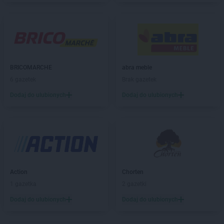
LIDL
Biskupiec
LIDL
Bochnia
LIDL
Bogatynia
LIDL
Bolechowo
LIDL
Bolesławiec
LIDL
Bolszewo
BRICOMARCHE
abra meble
LIDL
Braniewo
6 gazetek
Brak gazetek
LIDL
Brodnica
Dodaj do ulubionych
Dodaj do ulubionych
LIDL
Brzeg
LIDL
Brzeg Dolny
LIDL
Brzesko
LIDL
Brzeziny
LIDL
Brzozów
LIDL
Buczkowice
Action
Chorten
LIDL
Budzistowo
1 gazetka
2 gazetki
LIDL
Buk
LIDL
Busko-Zdrój
Dodaj do ulubionych
Dodaj do ulubionych
LIDL
Bydgoszcz
LIDL
Bytom