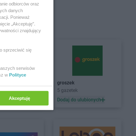
anie odbiorców oraz
nych danych
ce
Empik
Grójec
kacji. Ponieważ
w Wielkopolski
Empik
Grudziądz
ięcie „Akceptuję”.
ie sklepy
isk Mazowiecki
ywatności znajdujący
o sprzeciwić się
rzno
Empik
Jelenia Góra
 naszych serwisów
ejów
esz w
Polityce
groszek
lin
Empik
Kutno
5 gazetek
nice
Empik
Kwidzyn
Akceptuję
ów
 ulubionych
Dodaj do ulubionych
no
szyn
Empik
Lubliniec
n