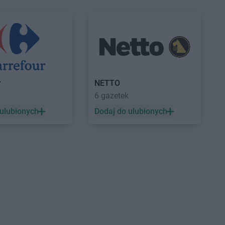
egom
Empik
Szamotuły
lce Opolskie
Empik
Szczecin
 Las
Empik
Szczecinek
chów
Empik
Szczytno
ki
ujście
r
NETTO
6 gazetek
Empik
Tychy
 ulubionych
Dodaj do ulubionych
ław
nia
ków
ska Wola
Empik
Zgorzelec
z
Empik
Zielona Góra