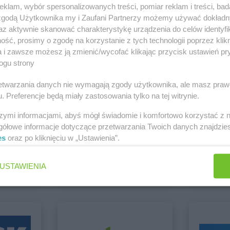
klam, wybór spersonalizowanych treści, pomiar reklam i treści, bad
 zgodą Użytkownika my i Zaufani Partnerzy możemy używać dokład
Empik
Gniezno
Empik
Gorli
az aktywnie skanować charakterystykę urządzenia do celów identyfi
Empik
Goleniów
Empik
Gorzó
ci Tomaszów Mazowiecki
ść, prosimy o zgodę na korzystanie z tych technologii poprzez klikn
Empik
Górka
Zobacz wszystk
Empik
Grodz
a i zawsze możesz ją zmienić/wycofać klikając przycisk ustawień pr
ogu strony
rzetwarzania danych nie wymagają zgody użytkownika, ale masz praw
. Preferencje będą miały zastosowania tylko na tej witrynie.
Empik
Jastrzębie-Zdrój
Empik
Jawo
szymi informacjami, abyś mógł świadomie i komfortowo korzystać z
Empik
Jawor
Empik
Jędrz
gółowe informacje dotyczące przetwarzania Twoich danych znajdzi
es
oraz po kliknięciu w „Ustawienia”.
Action
Chorten
Empik
Kołobrzeg
Empik
Kosza
2 gazetki
2 gazetki
Empik
Kończewice
Empik
Kozie
USTAWIENIA
Empik
Konin
Empik
Krak
ch
Dodaj do ulubionych
Dodaj do
Empik
Konstantynów Łódzki
Empik
Kros
Empik
Kościerzyna
Empik
Kroto
Empik
Limanowa
Empik
Lubin
Empik
Lubartów
Empik
Lubli