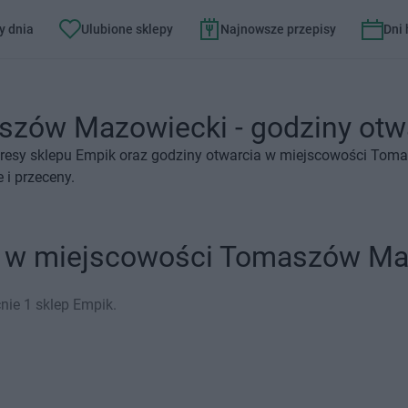
y dnia
Ulubione sklepy
Najnowsze przepisy
Dni
zów Mazowiecki - godziny otwar
dresy sklepu Empik oraz godziny otwarcia w miejscowości Tom
 i przeceny.
k w miejscowości Tomaszów Ma
ie 1 sklep Empik.