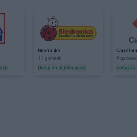
Empik
Stalowa Wola
Empik
Strz
Empik
Starachowice
Empik
Strze
aski
Empik
Stare Miasto
Empik
Suchy
Empik
Stargard
Empik
Sule
Empik
Starogard Gdański
Empik
Suwał
Empik
Świebodzin
Empik
Świno
Biedronka
Carrefou
Empik
Świecie
11 gazetek
9 gazetek
óry
Empik
Tomaszów Lubelski
Empik
Toruń
ch
Dodaj do ulubionych
Dodaj do
Empik
Tomaszów Mazowiecki
Empik
Turek
Empik
Włoszczowa
Empik
Wroc
Empik
Wodzisław Śląski
Empik
Wrześ
Empik
Wołomin
Empik
Wysz
Empik
Zawada
Empik
Zduń
Empik
Zawiercie
Empik
Zgier