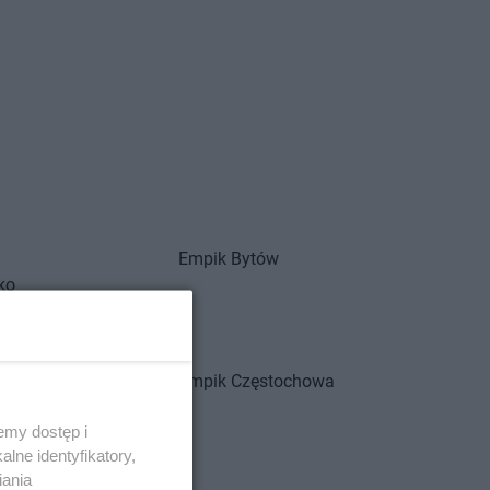
Empik
Bytów
ko
oszcz
m
owice-Dziedzice
Empik
Częstochowa
dź
emy dostęp i
żoniów
lne identyfikatory,
iania