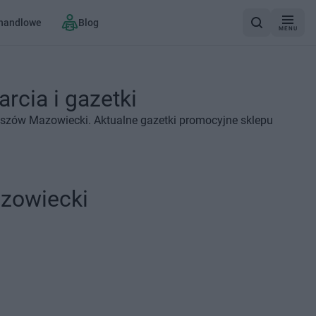
 handlowe
Blog
MENU
cia i gazetki
aszów Mazowiecki. Aktualne gazetki promocyjne sklepu
zowiecki