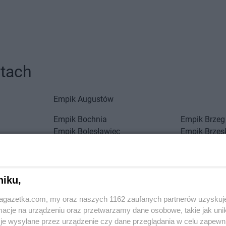
stach
Empik
Augustów
Empik
Bochnia
Empik
Brzeg
Empik
Bolesławiec
Empik
Brzes
Empik
Braniewo
Empik
Bydg
Empik
Brodnica
Empik
Byto
Empik
Ciechanów
Empik
Czech
niku,
Empik
Cieszyn
Empik
Czela
jagazetka.com, my oraz naszych 1162 zaufanych partnerów uzyskuj
Empik
Działdowo
Empik
Dzier
cje na urządzeniu oraz przetwarzamy dane osobowe, takie jak unika
je wysyłane przez urządzenie czy dane przeglądania w celu zapewn