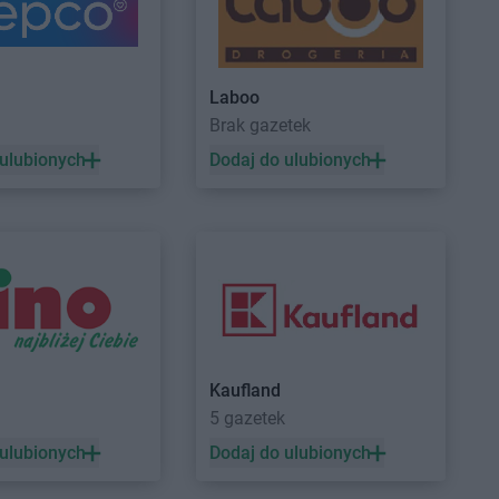
w
a
Empik
Mysłowice
Laboo
nice
Empik
Myszków
a
Brak gazetek
 Targ
 ulubionych
Dodaj do ulubionych
wiec Świętokrzyski
Empik
Otwock
ęcim
ik
Empik
Przemyśl
cz Gdański
Empik
Pszczyna
zków
Empik
Puławy
nysz
Empik
Pułtusk
Kaufland
a
Empik
Rzeszów
5 gazetek
k
 ulubionych
Dodaj do ulubionych
dła
Empik
Swarzędz