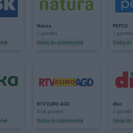
Empik
Łowicz
Empik
Łukó
Empik
Mikołów
Empik
Mław
Natura
PEPCO
Empik
Miłków
Empik
Myśle
1 gazetka
1 gazetk
Empik
Nowy Dwór Mazowiecki
Empik
Nowy
ch
Dodaj do ulubionych
Dodaj do
Empik
Nowy Sącz
Empik
Nysa
Empik
Ostrołęka
Empik
Ostro
Empik
Ostrów Wielkopolski
Empik
Oświ
ie
Empik
Płońsk
Empik
Prudn
Empik
Podkowa Leśna
Empik
Prusz
unalski
Empik
Polkowice
Empik
Prus
Empik
Poznań
Empik
Przas
RTV EURO AGD
dino
Empik
Rembelszczyzna
Empik
Rumi
Brak gazetek
2 gazetki
ecka
Empik
Ruda Śląska
Empik
Rybni
ch
Dodaj do ulubionych
Dodaj do
Empik
Spalice
Empik
Stoja