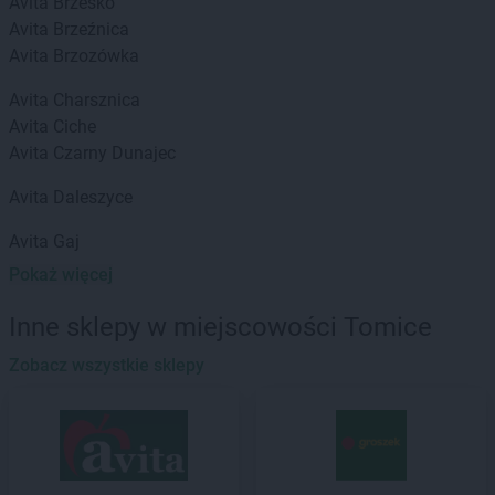
Avita
Brzesko
Avita
Brzeźnica
Avita
Brzozówka
Avita
Charsznica
Avita
Ciche
Avita
Czarny Dunajec
Avita
Daleszyce
Avita
Gaj
Avita
Głowienka
Pokaż więcej
Avita
Gołyszyn
Inne sklepy w miejscowości Tomice
Avita
Imbramowice
Zobacz wszystkie sklepy
Avita
Janowice
Avita
Jastrzębie-Zdrój
Avita
Kamień
Avita
Kasinka Mała