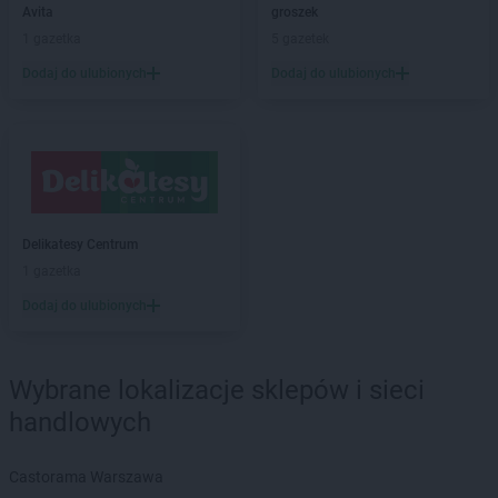
Avita
Kraków
Avita
groszek
Avita
Królik Polski
1 gazetka
5 gazetek
Avita
Krosno
Dodaj do ulubionych
Dodaj do ulubionych
Avita
Libertów
Avita
Lipnica Mała
Avita
Mników
Avita
Myślenice
Delikatesy Centrum
Avita
Niebieszczany
1 gazetka
Avita
Osieczany
Dodaj do ulubionych
Avita
Podłęże
Avita
Podwilk
Wybrane lokalizacje sklepów i sieci
Avita
Przytkowice
handlowych
Avita
Ratułów
Castorama Warszawa
Avita
Sanok