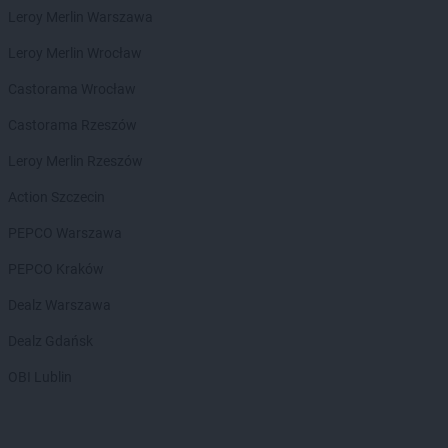
Avita
Siepraw
Leroy Merlin Warszawa
Avita
Skawica
Leroy Merlin Wrocław
Avita
Skawina
Castorama Wrocław
Avita
Tarnawa
Avita
Tomice
Castorama Rzeszów
Avita
Toporzysko
Leroy Merlin Rzeszów
Avita
Wilkowisko
Action Szczecin
Avita
Włostów
Avita
PEPCO Warszawa
Wola Radziszowska
Avita
Wolbrom
PEPCO Kraków
Avita
Wolice
Avita
Dealz Warszawa
Wróblik Królewski
Avita
Wysocice
Dealz Gdańsk
Avita
Zagacie
OBI Lublin
Avita
Zawoja
Avita
Zielonki