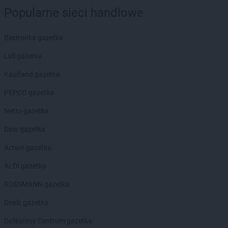
Popularne sieci handlowe
Biedronka gazetka
Lidl gazetka
Kaufland gazetka
PEPCO gazetka
Netto gazetka
Dino gazetka
Action gazetka
ALDI gazetka
ROSSMANN gazetka
Dealz gazetka
Delikatesy Centrum gazetka