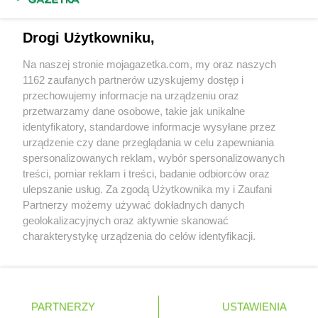
Napisz do nas:
support@mojagazetka.com
Drogi Użytkowniku,
Współpraca z nami
Na naszej stronie mojagazetka.com, my oraz naszych
Zobacz szczegóły
1162 zaufanych partnerów uzyskujemy dostęp i
Retail Radar – analiza rynku
przechowujemy informacje na urządzeniu oraz
przetwarzamy dane osobowe, takie jak unikalne
identyfikatory, standardowe informacje wysyłane przez
Wasze ulubione produkty
urządzenie czy dane przeglądania w celu zapewniania
spersonalizowanych reklam, wybór spersonalizowanych
Regulamin serwisu i polityka prywatności
treści, pomiar reklam i treści, badanie odbiorców oraz
ulepszanie usług. Za zgodą Użytkownika my i Zaufani
Mapa strony
Partnerzy możemy używać dokładnych danych
geolokalizacyjnych oraz aktywnie skanować
Zawsze najnowsze gazetki w naszej
Wszystkie miasta z lokalizacjami sklepów
charakterystykę urządzenia do celów identyfikacji.
Ponieważ cenimy Twoją prywatność, prosimy o zgodę na
aplikacji
korzystanie z tych technologii poprzez kliknięcie
„Akceptuję”. Zgoda jest dobrowolna i zawsze możesz ją
+ 1,5 mln zadowolonych kupujących
zmienić/wycofać klikając przycisk ustawień prywatności
Polska
Czechy
Ukraina
Litwa
Słowacja
Rumunia
PARTNERZY
USTAWIENIA
znajdujący się w lewym dolnym rogu strony