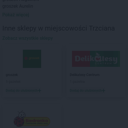
groszek
Aurelin
Pokaż więcej
groszek
Babiak
groszek
Babice
Inne sklepy w miejscowości Trzciana
groszek
Babimost
groszek
Zobacz wszystkie sklepy
Bądki
groszek
Bakałarzewo
groszek
Bałoszyce
groszek
Bandysie
groszek
Baniocha
groszek
Bańska Niżna
groszek
Delikatesy Centrum
groszek
Baranowo
5 gazetek
1 gazetka
groszek
Barciany
Dodaj do ulubionych
Dodaj do ulubionych
groszek
Barczewo
groszek
Barnim
groszek
Bartoszyce
groszek
Bażanówka
groszek
Będzin
groszek
Bełk