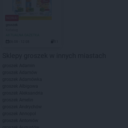
NOWA!
groszek
Katalog
AKTUALNA GAZETKA
06.08 - 12.08
11
Sklepy groszek w innych miastach
groszek
Adamin
groszek
Adamów
groszek
Adamówka
groszek
Albigowa
groszek
Aleksandria
groszek
Amelin
groszek
Andrychów
groszek
Annopol
groszek
Antoniów
groszek
Augustów