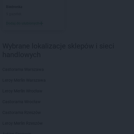
groszek
Bełżec
Biedronka
groszek
Bemowizna
9 gazetek
groszek
Berezka
Dodaj do ulubionych
groszek
Biała
groszek
Biała Podlaska
groszek
Białoboki
Wybrane lokalizacje sklepów i sieci
groszek
Białobrzeg
handlowych
groszek
Białochowo
groszek
Biały Dunajec
Castorama Warszawa
groszek
Białystok
groszek
Biardy
Leroy Merlin Warszawa
groszek
Biejkowska Wola
Leroy Merlin Wrocław
groszek
Bielcza
groszek
Bieliniec
Castorama Wrocław
groszek
Bielsko-Biała
Castorama Rzeszów
groszek
Bieniów
groszek
Bierzwienna Długa
Leroy Merlin Rzeszów
groszek
Bierzwnica