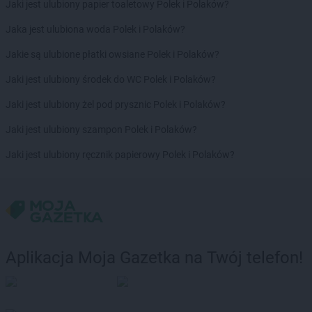
Jaki jest ulubiony papier toaletowy Polek i Polaków?
groszek
Brodnica
Jaka jest ulubiona woda Polek i Polaków?
groszek
Brodnica Dolna
groszek
Brudzew
Jakie są ulubione płatki owsiane Polek i Polaków?
groszek
Brzeg
Jaki jest ulubiony środek do WC Polek i Polaków?
groszek
Brzeg Dolny
groszek
Brzesko
Jaki jest ulubiony żel pod prysznic Polek i Polaków?
groszek
Brzeszcze
Jaki jest ulubiony szampon Polek i Polaków?
groszek
Brzezie
groszek
Brzezinka
Jaki jest ulubiony ręcznik papierowy Polek i Polaków?
groszek
Brzeziny
groszek
Brzeźnik
groszek
Brzeźno
groszek
Brzoza
groszek
Brzozie
groszek
Brzozowa Gać
Aplikacja Moja Gazetka na Twój telefon!
groszek
Budzisko
groszek
Budzyń
groszek
Bukowina Tatrzańska