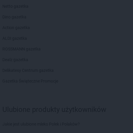
groszek
Bogate
Netto gazetka
groszek
Bogatki
Dino gazetka
groszek
Bogoria
groszek
Bogucin
Action gazetka
groszek
Bogumiłowice
ALDI gazetka
groszek
Bojanów
groszek
Bojszowy Nowe
ROSSMANN gazetka
groszek
Bolechowice
Dealz gazetka
groszek
Bolesławiec
groszek
Boleszkowice
Delikatesy Centrum gazetka
groszek
Boratyn
Gazetka Świąteczne Promocje
groszek
Borki
groszek
Borkowo Kościelne
groszek
Borówki
groszek
Boruja
Ulubione produkty użytkowników
groszek
Bożacin
groszek
Bożepole Wielkie
Jakie jest ulubione mleko Polek i Polaków?
groszek
Brdów
groszek
Breń Osuchowski