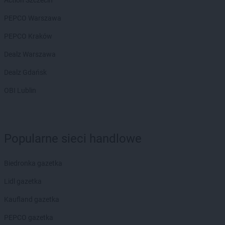
Action Szczecin
groszek
Biesiadki
groszek
Biłgoraj
PEPCO Warszawa
groszek
Binino
PEPCO Kraków
groszek
Bircza
groszek
Biskupice
Dealz Warszawa
groszek
Biskupiec
Dealz Gdańsk
groszek
Biszcza
groszek
Bisztynek
OBI Lublin
groszek
Błażkowa
groszek
Błażowa
groszek
Błażowa Górna
groszek
Błędów
Popularne sieci handlowe
groszek
Bledzew
groszek
Błogie Szlacheckie
Biedronka gazetka
groszek
Bobrowiec
Lidl gazetka
groszek
Bobrowniki Małe
groszek
Boby-Kolonia
Kaufland gazetka
groszek
Bochnia
PEPCO gazetka
groszek
Bodzanów