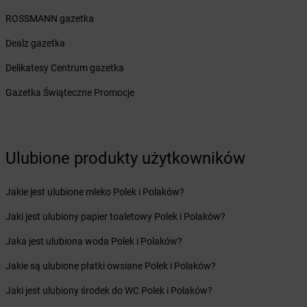
dino
Biskupice
ROSSMANN gazetka
dino
Biskupice Ołoboczne
dino
Biskupiec
Dealz gazetka
dino
Bisztynek
Delikatesy Centrum gazetka
dino
Bławaty
dino
Błędów
Gazetka Świąteczne Promocje
dino
Bledzew
dino
Blizno
dino
Bliżyn
dino
Bobolice
Ulubione produkty użytkowników
dino
Bobrek
dino
Bobrowice
Jakie jest ulubione mleko Polek i Polaków?
dino
Bobrówko
Jaki jest ulubiony papier toaletowy Polek i Polaków?
dino
Bobrownickie Pole
dino
Bobrowniki Wielkie
Jaka jest ulubiona woda Polek i Polaków?
dino
Bobrowo
Jakie są ulubione płatki owsiane Polek i Polaków?
dino
Bobrzany
dino
Bodzewo
Jaki jest ulubiony środek do WC Polek i Polaków?
dino
Bogatynia