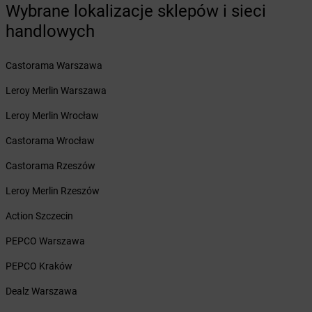
Wybrane lokalizacje sklepów i sieci
dino
Baruchowo
dino
Barwice
handlowych
dino
Będków
dino
Bedlno
Castorama Warszawa
dino
Bełchatów
Leroy Merlin Warszawa
dino
Bełchów
dino
Bełdów
Leroy Merlin Wrocław
dino
Belęcin
Castorama Wrocław
dino
Bełk
dino
Benice
Castorama Rzeszów
dino
Bestwina
Leroy Merlin Rzeszów
dino
Biadki
dino
Biała
Action Szczecin
dino
Biała Parcela
PEPCO Warszawa
dino
Biała Rawska
dino
Białaczów
PEPCO Kraków
dino
Białogard
Dealz Warszawa
dino
Białuń
dino
Białynin