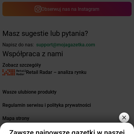
dino
Borkowo
Obserwuj nas na Instagram
dino
Borne Sulinowo
dino
Boronów
dino
Boroszów
Masz sugestie lub pytania?
dino
Borów
dino
Borowie
Napisz do nas:
support@mojagazetka.com
dino
Borówiec
Współpraca z nami
dino
Boruja Kościelna
dino
Borysławice
Zobacz szczegóły
dino
Borzęcice
Retail Radar – analiza rynku
dino
Borzęciczki
dino
Borzęcin
Wasze ulubione produkty
dino
Borzytuchom
dino
Boszkowo-Letnisko
Regulamin serwisu i polityka prywatności
dino
Bożejowice
dino
Bożnów
Mapa strony
dino
Branice
dino
Braniewo
Zawsze najnowsze gazetki w naszej
Wszystkie miasta z lokalizacjami sklepów