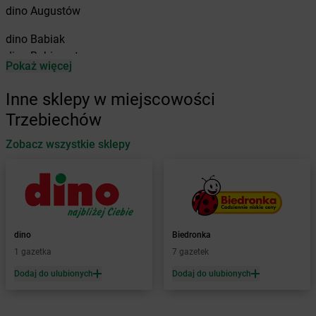
dino
Augustów
dino
Babiak
dino
Babimost
Pokaż więcej
dino
Baborów
dino
Baboszewo
Inne sklepy w miejscowości
dino
Baćkowice
Trzebiechów
dino
Baczyna
dino
Bądkowo
Zobacz wszystkie sklepy
dino
Bądkowo Kościelne
dino
Bąków
dino
Banie
dino
Baranów
dino
Baranowo
dino
Biedronka
dino
Barcin
1 gazetka
7 gazetek
dino
Barczewo
Dodaj do ulubionych
Dodaj do ulubionych
dino
Barkowo
dino
Barlinek
dino
Bartniczka