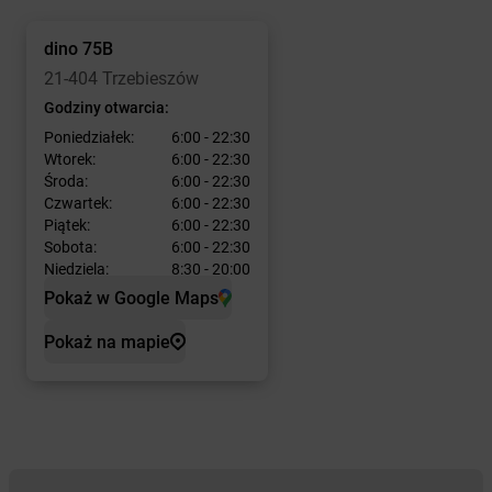
dino
75B
21-404 Trzebieszów
Godziny otwarcia:
Poniedziałek:
6:00 - 22:30
Wtorek:
6:00 - 22:30
Środa:
6:00 - 22:30
Czwartek:
6:00 - 22:30
Piątek:
6:00 - 22:30
Sobota:
6:00 - 22:30
Niedziela:
8:30 - 20:00
Pokaż w Google Maps
Pokaż na mapie