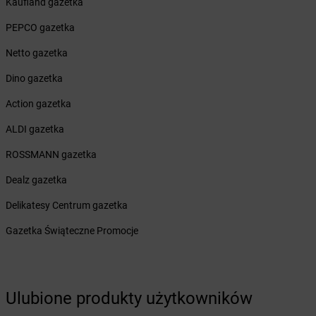
Kaufland gazetka
dino
Bierutów
dino
Bierzglinek
PEPCO gazetka
dino
Bierzwienna Długa
Netto gazetka
dino
Bierzwnik
dino
Biesiekierz
Dino gazetka
dino
Bieżuń
Action gazetka
dino
Bieżyń
dino
Bilcza
ALDI gazetka
dino
Biskupice
ROSSMANN gazetka
dino
Biskupice Ołoboczne
dino
Biskupiec
Dealz gazetka
dino
Bisztynek
Delikatesy Centrum gazetka
dino
Bławaty
dino
Błędów
Gazetka Świąteczne Promocje
dino
Bledzew
dino
Blizno
dino
Bliżyn
dino
Bobolice
Ulubione produkty użytkowników
dino
Bobrek