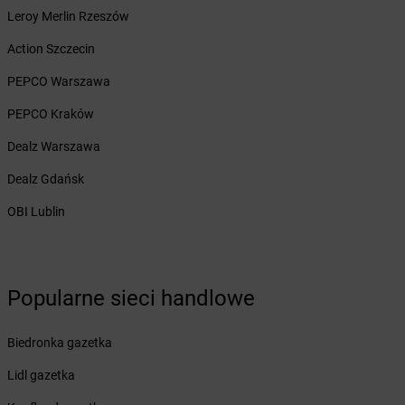
Leroy Merlin Rzeszów
dino
Biadki
dino
Biała
Action Szczecin
dino
Biała Parcela
PEPCO Warszawa
dino
Biała Rawska
dino
Białaczów
PEPCO Kraków
dino
Białogard
Dealz Warszawa
dino
Białuń
dino
Białynin
Dealz Gdańsk
dino
Biedrusko
OBI Lublin
dino
Bielawa
dino
Bielawy
dino
Bielcza
dino
Bielewo
Popularne sieci handlowe
dino
Bielice
dino
Bielsk
Biedronka gazetka
dino
Bielsk Podlaski
dino
Bieniewice
Lidl gazetka
dino
Bieruń