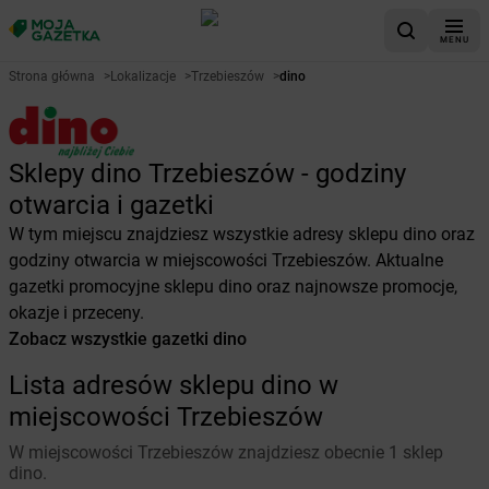
MENU
Strona główna
>
Lokalizacje
>
Trzebieszów
>
dino
Sklepy dino Trzebieszów - godziny
otwarcia i gazetki
W tym miejscu znajdziesz wszystkie adresy sklepu dino oraz
godziny otwarcia w miejscowości Trzebieszów. Aktualne
gazetki promocyjne sklepu dino oraz najnowsze promocje,
okazje i przeceny.
Zobacz wszystkie gazetki dino
Lista adresów sklepu dino w
miejscowości Trzebieszów
W miejscowości Trzebieszów znajdziesz obecnie 1 sklep
dino.