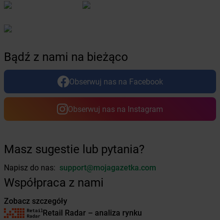
dino
Bolewicko
dino
Bolimów
dino
Bolków
dino
Bolszewo
Bądź z nami na bieżąco
dino
Boniewo
dino
Borawe
Obserwuj nas na Facebook
dino
Borek Strzeliński
dino
Borek Wielkopolski
dino
Borkowo
Obserwuj nas na Instagram
dino
Borne Sulinowo
dino
Boronów
dino
Boroszów
Masz sugestie lub pytania?
dino
Borów
dino
Borowie
Napisz do nas:
support@mojagazetka.com
dino
Borówiec
Współpraca z nami
dino
Boruja Kościelna
dino
Borysławice
Zobacz szczegóły
dino
Borzęcice
Retail Radar – analiza rynku