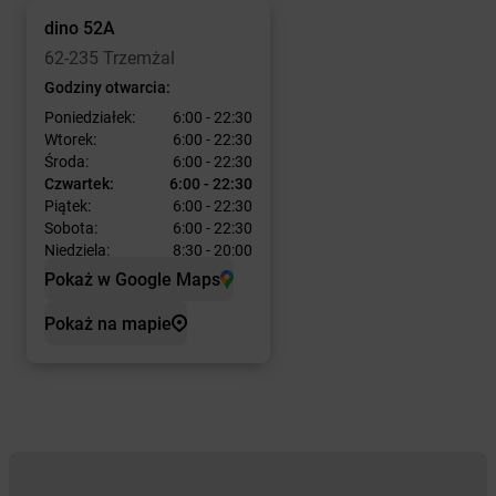
dino
52A
62-235 Trzemżal
Godziny otwarcia:
Poniedziałek:
6:00 - 22:30
Wtorek:
6:00 - 22:30
Środa:
6:00 - 22:30
Czwartek:
6:00 - 22:30
Piątek:
6:00 - 22:30
Sobota:
6:00 - 22:30
Niedziela:
8:30 - 20:00
Pokaż w Google Maps
Pokaż na mapie