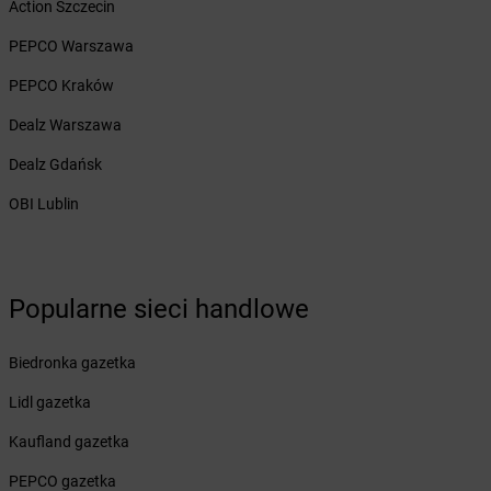
dino
Biadki
Action Szczecin
dino
Biała
PEPCO Warszawa
dino
Biała Parcela
dino
Biała Rawska
PEPCO Kraków
dino
Białaczów
Dealz Warszawa
dino
Białogard
dino
Białuń
Dealz Gdańsk
dino
Białynin
OBI Lublin
dino
Biedrusko
dino
Bielawa
dino
Bielawy
dino
Bielcza
Popularne sieci handlowe
dino
Bielewo
dino
Bielice
Biedronka gazetka
dino
Bielsk
dino
Bielsk Podlaski
Lidl gazetka
dino
Bieniewice
Kaufland gazetka
dino
Bieruń
dino
Bierutów
PEPCO gazetka