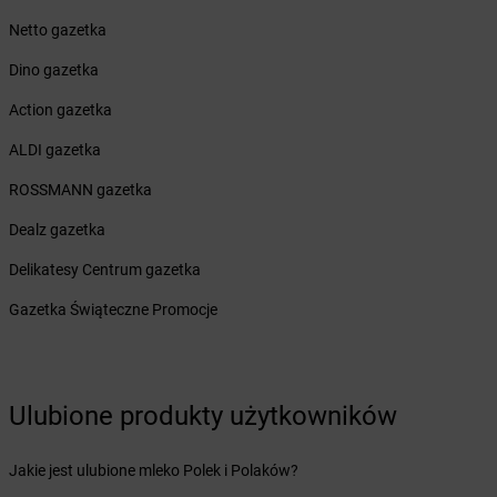
dino
Bierzglinek
Netto gazetka
dino
Bierzwienna Długa
dino
Bierzwnik
Dino gazetka
dino
Biesiekierz
Action gazetka
dino
Bieżuń
dino
Bieżyń
ALDI gazetka
dino
Bilcza
ROSSMANN gazetka
dino
Biskupice
dino
Biskupice Ołoboczne
Dealz gazetka
dino
Biskupiec
Delikatesy Centrum gazetka
dino
Bisztynek
dino
Bławaty
Gazetka Świąteczne Promocje
dino
Błędów
dino
Bledzew
dino
Blizno
Ulubione produkty użytkowników
dino
Bliżyn
dino
Bobolice
dino
Bobrek
Jakie jest ulubione mleko Polek i Polaków?
dino
Bobrowice