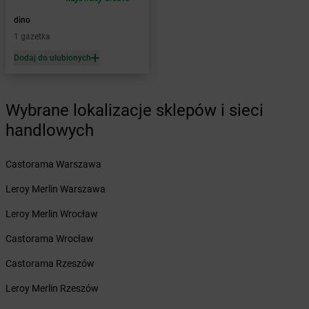
dino
Baranów
dino
dino
Baranowo
1 gazetka
dino
Barcin
Dodaj do ulubionych
dino
Barczewo
dino
Barkowo
dino
Barlinek
Wybrane lokalizacje sklepów i sieci
dino
Bartniczka
handlowych
dino
Baruchowo
dino
Barwice
dino
Będków
Castorama Warszawa
dino
Bedlno
Leroy Merlin Warszawa
dino
Bełchatów
dino
Bełchów
Leroy Merlin Wrocław
dino
Bełdów
Castorama Wrocław
dino
Belęcin
dino
Bełk
Castorama Rzeszów
dino
Benice
Leroy Merlin Rzeszów
dino
Bestwina