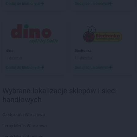
Biedronka
Biała Parcela
Dodaj do ulubionych
Dodaj do ulubionych
Biedronka
Biała Piska
Biedronka
Biała Podlaska
Biedronka
Biała Rawska
Biedronka
Białe Błota
Biedronka
Białka
Biedronka
Białka Tatrzańska
dino
Biedronka
Biedronka
Białobrzegi
1 gazetka
11 gazetek
Biedronka
Białogard
Biedronka
Biały Bór
Dodaj do ulubionych
Dodaj do ulubionych
Biedronka
Białystok
Biedronka
Biecz
Biedronka
Biedronka
Wybrane lokalizacje sklepów i sieci
Biedronka
Biedrusko
handlowych
Biedronka
Bielany Wrocławskie
Biedronka
Bielawa
Castorama Warszawa
Biedronka
Bielsk
Biedronka
Bielsk Podlaski
Leroy Merlin Warszawa
Biedronka
Bielsko-Biała
Leroy Merlin Wrocław