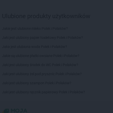
Biedronka
Brenna
Biedronka
Brodnica
Biedronka
Brusy
Ulubione produkty użytkowników
Biedronka
Brwinów
Biedronka
Brzeg
Jakie jest ulubione mleko Polek i Polaków?
Biedronka
Brzeg Dolny
Biedronka
Brześć Kujawski
Jaki jest ulubiony papier toaletowy Polek i Polaków?
Biedronka
Brzesko
Jaka jest ulubiona woda Polek i Polaków?
Biedronka
Brzeszcze
Biedronka
Brzeziny
Jakie są ulubione płatki owsiane Polek i Polaków?
Biedronka
Brzezna
Jaki jest ulubiony środek do WC Polek i Polaków?
Biedronka
Brzeźnio
Biedronka
Brzostek
Jaki jest ulubiony żel pod prysznic Polek i Polaków?
Biedronka
Brzoza
Jaki jest ulubiony szampon Polek i Polaków?
Biedronka
Brzozów
Biedronka
Buczkowice
Jaki jest ulubiony ręcznik papierowy Polek i Polaków?
Biedronka
Budzów
Biedronka
Budzyń
Biedronka
Buk