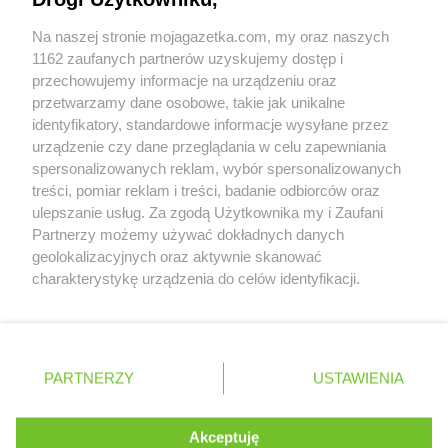
Współpraca z nami
Biedronka
Chełmża
Biedronka
Chmielnik
Na naszej stronie mojagazetka.com, my oraz naszych
Zobacz szczegóły
1162 zaufanych partnerów uzyskujemy dostęp i
Biedronka
Chmielów
Retail Radar – analiza rynku
przechowujemy informacje na urządzeniu oraz
Biedronka
Choceń
przetwarzamy dane osobowe, takie jak unikalne
Biedronka
Chocianów
identyfikatory, standardowe informacje wysyłane przez
Biedronka
Chocianowice
Wasze ulubione produkty
urządzenie czy dane przeglądania w celu zapewniania
Biedronka
Chociwel
spersonalizowanych reklam, wybór spersonalizowanych
Biedronka
Choczewo
Regulamin serwisu i polityka prywatności
treści, pomiar reklam i treści, badanie odbiorców oraz
Biedronka
Chodecz
ulepszanie usług. Za zgodą Użytkownika my i Zaufani
Biedronka
Chodel
Mapa strony
Partnerzy możemy używać dokładnych danych
Biedronka
Chodzież
geolokalizacyjnych oraz aktywnie skanować
Zawsze najnowsze gazetki w naszej
Wszystkie miasta z lokalizacjami sklepów
Biedronka
Chojna
charakterystykę urządzenia do celów identyfikacji.
Biedronka
Chojnice
Ponieważ cenimy Twoją prywatność, prosimy o zgodę na
aplikacji
korzystanie z tych technologii poprzez kliknięcie
Biedronka
Chojnów
„Akceptuję”. Zgoda jest dobrowolna i zawsze możesz ją
Biedronka
Choroszcz
+ 1,5 mln zadowolonych kupujących
zmienić/wycofać klikając przycisk ustawień prywatności
Polska
Czechy
Ukraina
Litwa
Słowacja
Rumunia
Biedronka
Chorzele
PARTNERZY
USTAWIENIA
znajdujący się w lewym dolnym rogu strony
Biedronka
Chorzów
Biedronka
Choszczno
. Niektóre rodzaje przetwarzania danych nie wymagają
Akceptuję
Biedronka
Chotomów