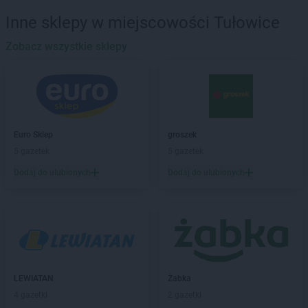
Biedronka
Banie
Inne sklepy w miejscowości Tułowice
Biedronka
Banie Mazurskie
Biedronka
Zobacz wszystkie sklepy
Banino
Biedronka
Baniocha
Biedronka
Baranowo
Biedronka
Barciany
Biedronka
Barcin
Biedronka
Barczewo
Euro Sklep
groszek
Biedronka
Bardo
5 gazetek
5 gazetek
Biedronka
Barlinek
Dodaj do ulubionych
Dodaj do ulubionych
Biedronka
Bartoszyce
Biedronka
Barwice
Biedronka
Będzin
Biedronka
Bełchatów
Biedronka
Bełżyce
Biedronka
Bestwina
Biedronka
Bezrzecze
LEWIATAN
Żabka
Biedronka
Biała
4 gazetki
2 gazetki