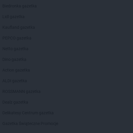
Biedronka
Bogacica
Biedronka gazetka
Biedronka
Bogatynia
Lidl gazetka
Biedronka
Boguchwała
Biedronka
Boguszów-Gorce
Kaufland gazetka
Biedronka
Bojano
PEPCO gazetka
Biedronka
Bolesławice
Biedronka
Bolesławiec
Netto gazetka
Biedronka
Bolków
Dino gazetka
Biedronka
Bolszewo
Biedronka
Bońki
Action gazetka
Biedronka
Borek Wielkopolski
ALDI gazetka
Biedronka
Borki
Biedronka
Borkowo
ROSSMANN gazetka
Biedronka
Borne Sulinowo
Dealz gazetka
Biedronka
Borówiec
Biedronka
Branice
Delikatesy Centrum gazetka
Biedronka
Braniewo
Gazetka Świąteczne Promocje
Biedronka
Brańsk