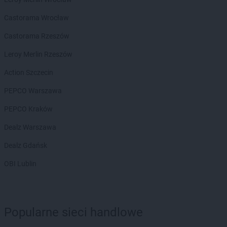
Biedronka
Biertowice
Biedronka
Bieruń
Castorama Wrocław
Biedronka
Bierutów
Castorama Rzeszów
Biedronka
Biłgoraj
Biedronka
Biskupice
Leroy Merlin Rzeszów
Biedronka
Biskupiec
Action Szczecin
Biedronka
Blachownia
Biedronka
Błażowa
PEPCO Warszawa
Biedronka
Błędów
PEPCO Kraków
Biedronka
Bliżyn
Biedronka
Błonie
Dealz Warszawa
Biedronka
Bobolice
Dealz Gdańsk
Biedronka
Bobowa
Biedronka
Bobrowiec
OBI Lublin
Biedronka
Bobrowniki
Biedronka
Bochnia
Biedronka
Bochotnica
Popularne sieci handlowe
Biedronka
Bochotnica-Kolonia
Biedronka
Bodzentyn