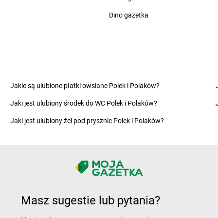
dino
Chrzypsko Wielkie
dino
Cisek
Dino gazetka
dino
Chudoba
dino
Cisew
dino
Chwalęcice
dino
Cmolas
dino
Chwałkowo Kościelne
dino
Cybink
dino
Chybie
dino
Cychry
dino
Chynów
dino
Czajkó
ki
dino
Ciachcin
dino
Czaplin
Jakie są ulubione płatki owsiane Polek i Polaków?
dino
Ciążeń
dino
Czapur
Jaki jest ulubiony środek do WC Polek i Polaków?
dino
Ciechanowiec
dino
Czarna
dino
Ciechocin
dino
Czarna
Jaki jest ulubiony żel pod prysznic Polek i Polaków?
dino
Ciechocinek
dino
Czarnk
dino
Ciechów
dino
Czarno
dino
Ciecierzyce
dino
Czarnoż
dino
Ciekoty
dino
Czarny 
dino
Cielądz
dino
Czarnyl
dino
Cielcza
dino
Czarże
dino
Cienin Zaborny-Parcele
dino
Czastar
Masz sugestie lub pytania?
dino
Ciepłowody
dino
Czechow