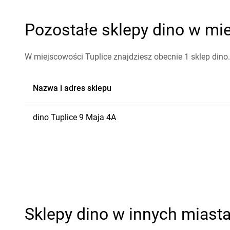
Pozostałe sklepy dino w mie
W miejscowości Tuplice znajdziesz obecnie 1 sklep dino.
Nazwa i adres sklepu
dino
Tuplice
9 Maja 4A
Sklepy dino w innych miast