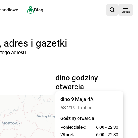
 handlowe
Blog
MENU
 adres i gazetki
 tego adresu
dino godziny
otwarcia
dino
9 Maja 4A
68-219 Tuplice
Godziny otwarcia:
Poniedziałek:
6:00 - 22:30
Wtorek:
6:00 - 22:30