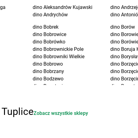
uga
dino
Aleksandrów Kujawski
dino
Andrze
dino
Andrychów
dino
Antoni
dino
Bobrek
dino
Borów
dino
Bobrowice
dino
Borowi
dino
Bobrówko
dino
Borówi
dino
Bobrownickie Pole
dino
Boruja 
dino
Bobrowniki Wielkie
dino
Borysła
dino
Bobrowo
dino
Borzęci
dino
Bobrzany
dino
Borzęci
dino
Bodzewo
dino
Borzęci
dino
Bogatynia
dino
Borzyt
dino
Bogucice
dino
Boszko
dino
Boguszów-Gorce
dino
Bożejo
dino
Boguszyce
dino
Bożnó
 Tuplice
Zobacz wszystkie sklepy
dino
Boguty-Żurawie
dino
Branice
dino
Bojadła
dino
Branie
dino
Bojano
dino
Brańsz
dino
Bojszowy
dino
Braszo