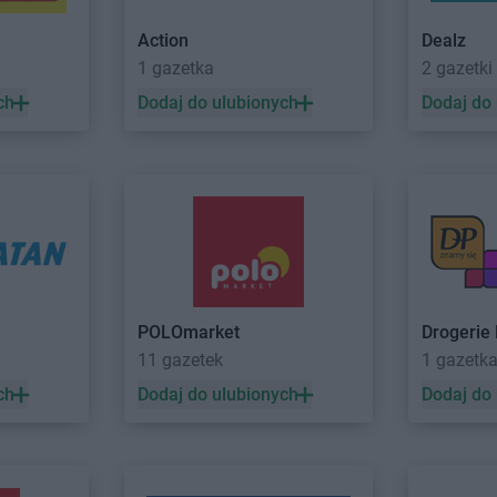
zcz
ROSSMANN
Cieszyn
Dziedzice
w
ROSSMANN
Czaplinek
ROSSMANN
Action
Dealz
zno
ROSSMANN
Czarna
ROSSMANN
1 gazetka
2 gazetki
ów
ROSSMANN
Czarna Białostocka
ROSSMANN
ch
Dodaj do ulubionych
Dodaj do
o
ROSSMANN
Debrzno
ROSSMANN
 Bankowe
ROSSMANN
Dobczyce
ROSSMANN
elkie
ROSSMANN
Dobiegniew
ROSSMANN
ROSSMANN
Dobra
ROSSMANN
ROSSMANN
Dobre Miasto
ROSSMANN
ROSSMANN
Dobrzyń nad Wisłą
ROSSMANN
POLOmarket
Drogerie 
11 gazetek
1 gazetk
yce
ROSSMANN
Gołków
ROSSMANN
ch
Dodaj do ulubionych
Dodaj do
azy
ROSSMANN
Gołkowice
ROSSMANN
ca
ROSSMANN
Golub-Dobrzyń
ROSSMANN
ROSSMANN
Góra
ROSSMANN