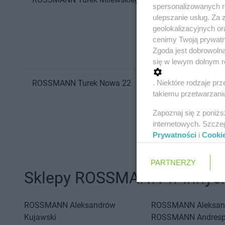
spersonalizowanych re
ulepszanie usług. Za
geolokalizacyjnych or
cenimy Twoją prywatno
Zgoda jest dobrowoln
się w lewym dolnym r
. Niektóre rodzaje p
ROSSMANN
Turek
Nowa 22
takiemu przetwarzaniu
Zapoznaj się z poniż
internetowych. Szcze
Prywatności
i
Cooki
PARTNERZY
Sklepy ROSSMANN w innych
ROSSMANN
Aleksandrów
ROSSMANN
Aleksan
Kujawski
ROSSMANN
Andresp