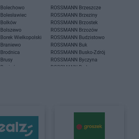
Bolechowo
ROSSMANN
Brzeszcze
Bolesławiec
ROSSMANN
Brzeziny
Bolków
ROSSMANN
Brzostek
Bolszewo
ROSSMANN
Brzozów
Borek Wielkopolski
ROSSMANN
Budzistowo
Braniewo
ROSSMANN
Buk
Brodnica
ROSSMANN
Busko-Zdrój
Brusy
ROSSMANN
Byczyna
Brwinów
ROSSMANN
Bydgoszcz
Brzeg
ROSSMANN
Bystrzyca Kłodzka
Brzeg Dolny
ROSSMANN
Bytom
Brześć Kujawski
ROSSMANN
Bytom Odrzański
Brzesko
ROSSMANN
Bytów
Czarne
ROSSMANN
Czernikowo
Czarnków
ROSSMANN
Czersk
Czchów
ROSSMANN
Czerwionka-
Czechowice-
Leszczyny