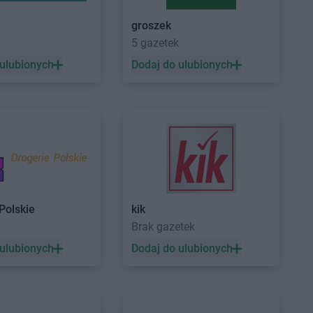
ROSSMANN
Częstochowa
Czeladź
ROSSMANN
Człuchów
groszek
Czernichów
5 gazetek
Czerniejewo
 ulubionych
Dodaj do ulubionych
Drawsko Pomorskie
ROSSMANN
Dzierzgoń
Drezdenko
ROSSMANN
Dzierżoniów
Drobin
Duszniki-Zdrój
Dynów
Działdowo
Polskie
kik
a
Brak gazetek
Gorzyce
ROSSMANN
Grodzisk
 ulubionych
Dodaj do ulubionych
Gościcino
Wielkopolski
Gostyń
ROSSMANN
Grójec
Gostynin
ROSSMANN
Gromnik