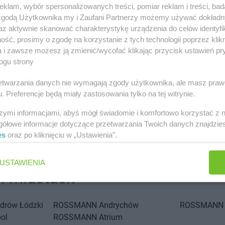
klam, wybór spersonalizowanych treści, pomiar reklam i treści, bad
 zgodą Użytkownika my i Zaufani Partnerzy możemy używać dokład
az aktywnie skanować charakterystykę urządzenia do celów identyfi
ść, prosimy o zgodę na korzystanie z tych technologii poprzez klikn
a i zawsze możesz ją zmienić/wycofać klikając przycisk ustawień pr
ogu strony
rzetwarzania danych nie wymagają zgody użytkownika, ale masz praw
. Preferencje będą miały zastosowania tylko na tej witrynie.
szymi informacjami, abyś mógł świadomie i komfortowo korzystać z
gółowe informacje dotyczące przetwarzania Twoich danych znajdzi
es
oraz po kliknięciu w „Ustawienia”.
USTAWIENIA
 miastach
drów Łódzki
ROSSMANN
Andrychów
ROSSMANN
ol
ROSSMANN
Atrium