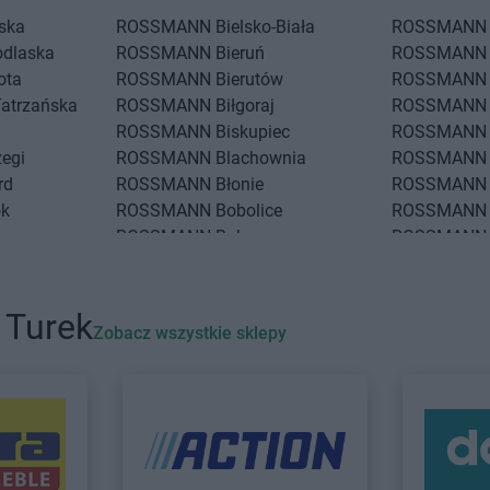
iska
ROSSMANN
Bielsko-Biała
ROSSMANN
odlaska
ROSSMANN
Bieruń
ROSSMANN
ota
ROSSMANN
Bierutów
ROSSMANN
Tatrzańska
ROSSMANN
Biłgoraj
ROSSMANN
ROSSMANN
Biskupiec
ROSSMANN
zegi
ROSSMANN
Blachownia
ROSSMANN
rd
ROSSMANN
Błonie
ROSSMANN
ok
ROSSMANN
Bobolice
ROSSMANN
ROSSMANN
Bobowa
ROSSMANN
ko
ROSSMANN
Bochnia
ROSSMANN
 Wrocławskie
ROSSMANN
Bogatynia
ROSSMANN
ROSSMANN
Boguchwała
ROSSMANN
 Turek
Zobacz wszystkie sklepy
Podlaski
ROSSMANN
Boguszów-Gorce
ROSSMANN
eż
ROSSMANN
Chwaszczyno
ROSSMANN
ROSSMANN
Ciechanów
ROSSMANN
e
ROSSMANN
Ciechanowiec
ROSSMANN
w
ROSSMANN
Ciechocinek
ROSSMANN