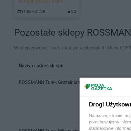
DO ROZPOCZĘCIA 3 DNI
11.08 - 31.08
32
Pozostałe sklepy ROSSMANN 
W miejscowości Turek znajdziesz obecnie 3 sklepy RO
Nazwa i adres sklepu
ROSSMANN
Turek
Gorzelniana 1
Drogi Użytkow
Na naszej stronie mo
przechowujemy informa
standardowe informac
ROSSMANN
Turek
Milewskiego 7