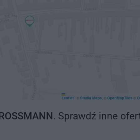
Leaflet
Stadia Maps
OpenMapTiles
O
|
©
, ©
©
ROSSMANN
. Sprawdź inne ofer