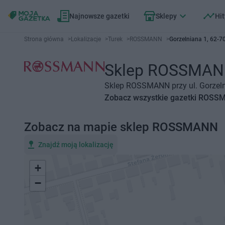
Najnowsze gazetki
Sklepy
Hit
Strona główna
>
Lokalizacje
>
Turek
>
ROSSMANN
>
Gorzelniana 1, 62-7
Sklep ROSSMANN T
Sklep ROSSMANN przy ul. Gorzelni
Zobacz wszystkie gazetki ROS
Zobacz na mapie sklep ROSSMANN
Znajdź moją lokalizację
+
−