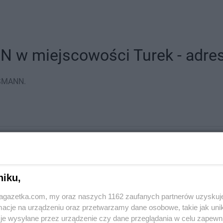
w miejscowości Turek - adresy
SSMANN.
niku,
jagazetka.com, my oraz naszych 1162 zaufanych partnerów uzyskuj
cje na urządzeniu oraz przetwarzamy dane osobowe, takie jak unika
je wysyłane przez urządzenie czy dane przeglądania w celu zapewn