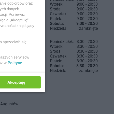
anie odbiorców oraz
Wtorek:
9:00 - 20:30
nych danych
Środa:
9:00 - 20:30
Czwartek:
9:00 - 20:30
kacji. Ponieważ
Piątek:
9:00 - 20:30
ięcie „Akceptuję”.
Sobota:
9:00 - 20:30
ywatności znajdujący
Niedziela:
zamknięte
Poniedziałek:
8:30 - 20:30
o sprzeciwić się
Wtorek:
8:30 - 20:30
Środa:
8:30 - 20:30
Czwartek:
8:30 - 20:30
 naszych serwisów
Piątek:
8:30 - 20:30
esz w
Polityce
Sobota:
8:30 - 20:30
Niedziela:
zamknięte
Akceptuję
Augustów