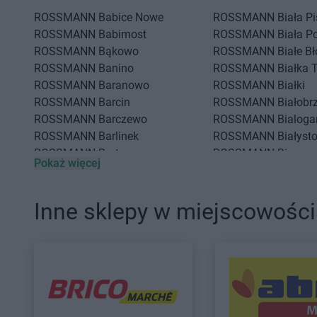
ROSSMANN
Babice Nowe
ROSSMANN
Biała P
ROSSMANN
Babimost
ROSSMANN
Biała P
ROSSMANN
Bąkowo
ROSSMANN
Białe Bł
ROSSMANN
Banino
ROSSMANN
Białka 
ROSSMANN
Baranowo
ROSSMANN
Białki
ROSSMANN
Barcin
ROSSMANN
Białobr
ROSSMANN
Barczewo
ROSSMANN
Bialoga
ROSSMANN
Barlinek
ROSSMANN
Białyst
ROSSMANN
Bartoszyce
ROSSMANN
Biecz
Pokaż więcej
ROSSMANN
Barwice
ROSSMANN
Biedrus
ROSSMANN
Będzin
ROSSMANN
Bielany
ROSSMANN
Bełchatów
ROSSMANN
Bielawa
Inne sklepy w miejscowości
ROSSMANN
Bełżyce
ROSSMANN
Bielsk 
ROSSMANN
CH
ROSSMANN
Chodzi
ROSSMANN
Chełm
ROSSMANN
Chojna
ROSSMANN
Chełmek
ROSSMANN
Chojnic
ROSSMANN
Chełmno
ROSSMANN
Chojnó