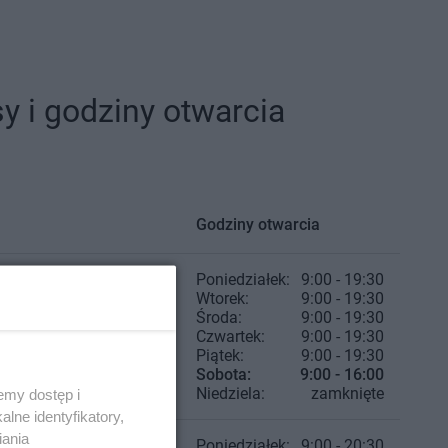
 i godziny otwarcia
Godziny otwarcia
Poniedziałek:
9:00 - 19:30
Wtorek:
9:00 - 19:30
Środa:
9:00 - 19:30
Czwartek:
9:00 - 19:30
Piątek:
9:00 - 19:30
Sobota:
9:00 - 16:00
Niedziela:
zamknięte
emy dostęp i
lne identyfikatory,
iania
Poniedziałek:
9:00 - 20:30