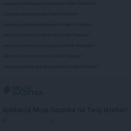
Jaki jest ulubiony papier toaletowy Polek i Polaków?
Chorten
Borzęcin Duży
Chorten
Borzymy
Jaka jest ulubiona woda Polek i Polaków?
Chorten
Boże
Jakie są ulubione płatki owsiane Polek i Polaków?
Chorten
Braciejówka
Chorten
Bramki
Jaki jest ulubiony środek do WC Polek i Polaków?
Chorten
Braniewo
Jaki jest ulubiony żel pod prysznic Polek i Polaków?
Chorten
Brańsk
Chorten
Brenna
Jaki jest ulubiony szampon Polek i Polaków?
Chorten
Brochów
Jaki jest ulubiony ręcznik papierowy Polek i Polaków?
Chorten
Brójce
Chorten
Brok
Chorten
Brończany
Chorten
Broniewice
Chorten
Bronowo
Chorten
Brudki Stare
Aplikacja Moja Gazetka na Twój telefon!
Chorten
Brusy
Chorten
Brwinów
Chorten
Brzesko