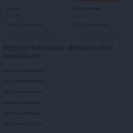
Chorten
Barcin
Chorten
Stokrotka Market
Chorten
Bargłów Kościelny
2 gazetki
1 gazetka
Chorten
Bartniki
Dodaj do ulubionych
Dodaj do ulubionych
Chorten
Bartołty Wielkie
Chorten
Bartoszyce
Chorten
Będzieszyn
Wybrane lokalizacje sklepów i sieci
Chorten
Bełchatów
handlowych
Chorten
Bezledy
Chorten
Biała Niżna
Chorten
Biała Piska
Castorama Warszawa
Chorten
Biała Podlaska
Leroy Merlin Warszawa
Chorten
Biała Rawska
Chorten
Białebłoto-Kobyla
Leroy Merlin Wrocław
Chorten
Białebłoto-Stara Wieś
Castorama Wrocław
Chorten
Białobiel
Chorten
Białobrzegi
Castorama Rzeszów
Chorten
Białogard
Leroy Merlin Rzeszów
Chorten
Białogóra