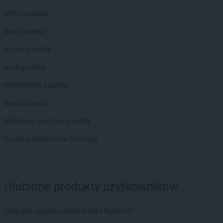
Chorten
Bobrówka
Netto gazetka
Chorten
Bobrowniki
Chorten
Bochnia
Dino gazetka
Chorten
Boćki
Action gazetka
Chorten
Bodaczów
Chorten
Bogatynia
ALDI gazetka
Chorten
Bogdanka
ROSSMANN gazetka
Chorten
Bojano
Chorten
Bolęcin
Dealz gazetka
Chorten
Bolesławiec
Delikatesy Centrum gazetka
Chorten
Bolimów
Chorten
Bolków
Gazetka Świąteczne Promocje
Chorten
Bolszewo
Chorten
Borek
Chorten
Borki
Ulubione produkty użytkowników
Chorten
Borkowo
Chorten
Borów Wielki
Chorten
Borowe
Jakie jest ulubione mleko Polek i Polaków?
Chorten
Borowina