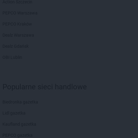
Chorten
Białousy
Action Szczecin
Chorten
Białowieża
PEPCO Warszawa
Chorten
Białożewin
Chorten
Białystok
PEPCO Kraków
Chorten
Biecz
Dealz Warszawa
Chorten
Biedaszki
Chorten
Biedrzychowice
Dealz Gdańsk
Chorten
Bielany-Żyłaki
OBI Lublin
Chorten
Bielicha
Chorten
Bieliny
Chorten
Bielsk Podlaski
Chorten
Bielsko-Biała
Popularne sieci handlowe
Chorten
Bierwce
Chorten
Biłgoraj
Biedronka gazetka
Chorten
Biskupiec
Chorten
Biskupiec-Kolonia Trzecia
Lidl gazetka
Chorten
Błędowo
Kaufland gazetka
Chorten
Blochy
Chorten
Błonie
PEPCO gazetka