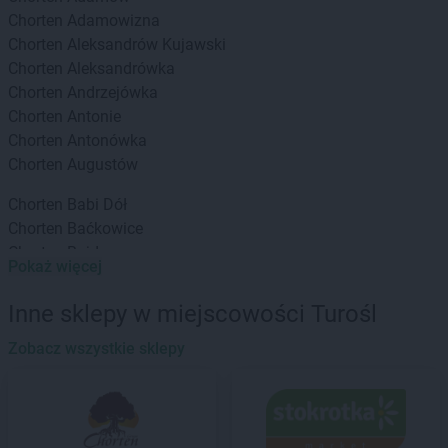
Chorten
Adamowizna
Chorten
Aleksandrów Kujawski
Chorten
Aleksandrówka
Chorten
Andrzejówka
Chorten
Antonie
Chorten
Antonówka
Chorten
Augustów
Chorten
Babi Dół
Chorten
Baćkowice
Chorten
Bajdy
Pokaż więcej
Chorten
Bajki-Zalesie
Chorten
Bakałarzewo
Inne sklepy w miejscowości Turośl
Chorten
Bąkowo
Chorten
Zobacz wszystkie sklepy
Banie
Chorten
Banino
Chorten
Baranowo
Chorten
Barchów
Chorten
Barcikowo