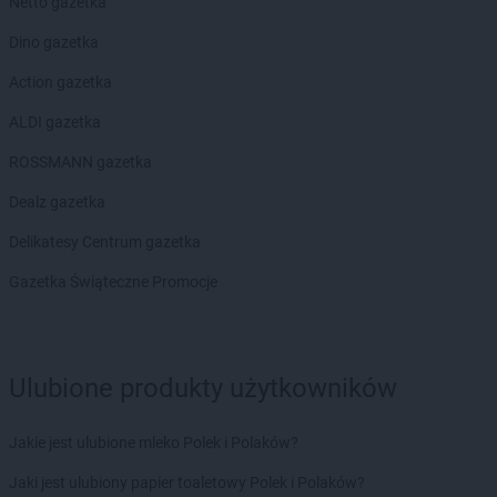
Netto gazetka
groszek
Bogatki
Dino gazetka
groszek
Bogoria
groszek
Bogucin
Action gazetka
groszek
Bogumiłowice
ALDI gazetka
groszek
Bojanów
groszek
Bojszowy Nowe
ROSSMANN gazetka
groszek
Bolechowice
Dealz gazetka
groszek
Bolesławiec
groszek
Boleszkowice
Delikatesy Centrum gazetka
groszek
Boratyn
Gazetka Świąteczne Promocje
groszek
Borki
groszek
Borkowo Kościelne
groszek
Borówki
groszek
Boruja
Ulubione produkty użytkowników
groszek
Bożacin
groszek
Bożepole Wielkie
Jakie jest ulubione mleko Polek i Polaków?
groszek
Brdów
groszek
Breń Osuchowski
Jaki jest ulubiony papier toaletowy Polek i Polaków?