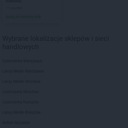
groszek
Bełżec
Biedronka
groszek
Bemowizna
11 gazetek
groszek
Berezka
Dodaj do ulubionych
groszek
Biała
groszek
Biała Podlaska
groszek
Białoboki
Wybrane lokalizacje sklepów i sieci
groszek
Białobrzeg
handlowych
groszek
Białochowo
groszek
Biały Dunajec
Castorama Warszawa
groszek
Białystok
groszek
Biardy
Leroy Merlin Warszawa
groszek
Biejkowska Wola
Leroy Merlin Wrocław
groszek
Bielcza
groszek
Bieliniec
Castorama Wrocław
groszek
Bielsko-Biała
Castorama Rzeszów
groszek
Bieniów
groszek
Bierzwienna Długa
Leroy Merlin Rzeszów
groszek
Bierzwnica
Action Szczecin
groszek
Biesiadki