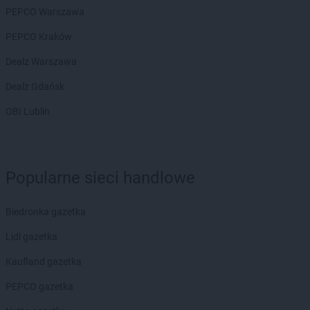
groszek
Biłgoraj
PEPCO Warszawa
groszek
Binino
PEPCO Kraków
groszek
Bircza
groszek
Biskupice
Dealz Warszawa
groszek
Biskupiec
Dealz Gdańsk
groszek
Biszcza
groszek
Bisztynek
OBI Lublin
groszek
Błażkowa
groszek
Błażowa
groszek
Błażowa Górna
groszek
Błędów
Popularne sieci handlowe
groszek
Bledzew
groszek
Błogie Szlacheckie
Biedronka gazetka
groszek
Bobrowiec
Lidl gazetka
groszek
Bobrowniki Małe
groszek
Boby-Kolonia
Kaufland gazetka
groszek
Bochnia
PEPCO gazetka
groszek
Bodzanów
groszek
Bogate