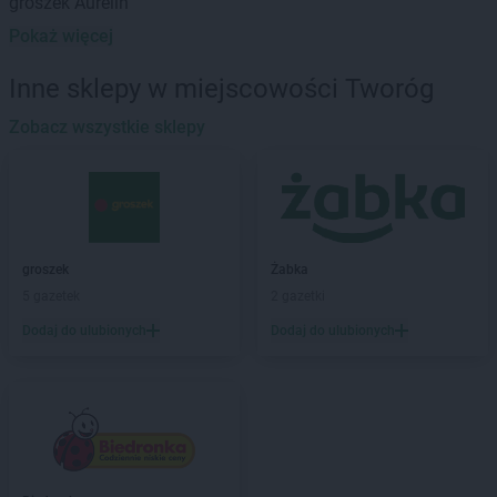
groszek
Aurelin
Pokaż więcej
groszek
Babiak
groszek
Babice
Inne sklepy w miejscowości Tworóg
groszek
Babimost
groszek
Zobacz wszystkie sklepy
Bądki
groszek
Bakałarzewo
groszek
Bałoszyce
groszek
Bandysie
groszek
Baniocha
groszek
Bańska Niżna
groszek
Żabka
groszek
Baranowo
5 gazetek
2 gazetki
groszek
Barciany
Dodaj do ulubionych
Dodaj do ulubionych
groszek
Barczewo
groszek
Barnim
groszek
Bartoszyce
groszek
Bażanówka
groszek
Będzin
groszek
Bełk