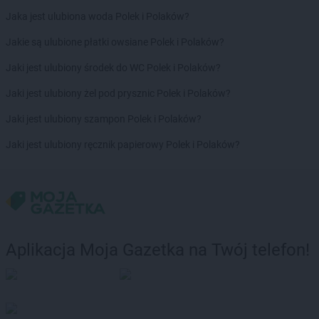
groszek
Brodnica
Jaka jest ulubiona woda Polek i Polaków?
groszek
Brodnica Dolna
groszek
Brudzew
Jakie są ulubione płatki owsiane Polek i Polaków?
groszek
Brzeg
Jaki jest ulubiony środek do WC Polek i Polaków?
groszek
Brzeg Dolny
groszek
Brzesko
Jaki jest ulubiony żel pod prysznic Polek i Polaków?
groszek
Brzeszcze
Jaki jest ulubiony szampon Polek i Polaków?
groszek
Brzezie
groszek
Brzezinka
Jaki jest ulubiony ręcznik papierowy Polek i Polaków?
groszek
Brzeziny
groszek
Brzeźnik
groszek
Brzeźno
groszek
Brzoza
groszek
Brzozie
groszek
Brzozowa Gać
Aplikacja Moja Gazetka na Twój telefon!
groszek
Budzisko
groszek
Budzyń
groszek
Bukowina Tatrzańska
groszek
Bukowno