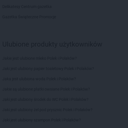
Chorten
Borowina
Delikatesy Centrum gazetka
Chorten
Borzęcin Duży
Gazetka Świąteczne Promocje
Chorten
Borzymy
Chorten
Boże
Chorten
Braciejówka
Chorten
Bramki
Ulubione produkty użytkowników
Chorten
Braniewo
Chorten
Brańsk
Jakie jest ulubione mleko Polek i Polaków?
Chorten
Brenna
Chorten
Brochów
Jaki jest ulubiony papier toaletowy Polek i Polaków?
Chorten
Brójce
Jaka jest ulubiona woda Polek i Polaków?
Chorten
Brok
Chorten
Brończany
Jakie są ulubione płatki owsiane Polek i Polaków?
Chorten
Broniewice
Jaki jest ulubiony środek do WC Polek i Polaków?
Chorten
Bronowo
Chorten
Brudki Stare
Jaki jest ulubiony żel pod prysznic Polek i Polaków?
Chorten
Brusy
Jaki jest ulubiony szampon Polek i Polaków?
Chorten
Brwinów
Chorten
Brzesko