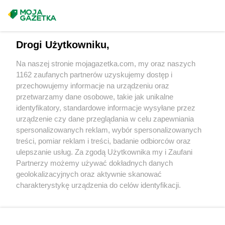
Chorten
Bytów
Masz sugestie lub pytania?
Chorten
Cekcyn
Chorten
Celestynów
Napisz do nas:
support@mojagazetka.com
Drogi Użytkowniku,
Chorten
Celiny
Współpraca z nami
Chorten
Cepno
Na naszej stronie mojagazetka.com, my oraz naszych
Zobacz szczegóły
Chorten
Chałupy
1162 zaufanych partnerów uzyskujemy dostęp i
Retail Radar – analiza rynku
Chorten
Chełm
przechowujemy informacje na urządzeniu oraz
Chorten
Chełm Śląski
przetwarzamy dane osobowe, takie jak unikalne
Chorten
identyfikatory, standardowe informacje wysyłane przez
Chełmek
Wasze ulubione produkty
urządzenie czy dane przeglądania w celu zapewniania
Chorten
Chełmno
spersonalizowanych reklam, wybór spersonalizowanych
Chorten
Chełmża
Regulamin serwisu i polityka prywatności
treści, pomiar reklam i treści, badanie odbiorców oraz
Chorten
Chłopy
ulepszanie usług. Za zgodą Użytkownika my i Zaufani
Chorten
Chociule
Mapa strony
Partnerzy możemy używać dokładnych danych
Chorten
Chociw
geolokalizacyjnych oraz aktywnie skanować
Chorten
Chodzież
Zawsze najnowsze gazetki w naszej
Wszystkie miasta z lokalizacjami sklepów
charakterystykę urządzenia do celów identyfikacji.
Chorten
Chojnice
Ponieważ cenimy Twoją prywatność, prosimy o zgodę na
aplikacji
Chorten
Chojno Nowe Drugie
korzystanie z tych technologii poprzez kliknięcie
Chorten
Chojnów
„Akceptuję”. Zgoda jest dobrowolna i zawsze możesz ją