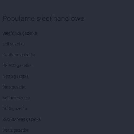
Chorten
Błonie
Chorten
Bobrówka
Chorten
Bobrowniki
Popularne sieci handlowe
Chorten
Bochnia
Chorten
Boćki
Biedronka gazetka
Chorten
Bodaczów
Lidl gazetka
Chorten
Bogatynia
Chorten
Bogdanka
Kaufland gazetka
Chorten
Bojano
PEPCO gazetka
Chorten
Bolęcin
Chorten
Bolesławiec
Netto gazetka
Chorten
Bolimów
Dino gazetka
Chorten
Bolków
Chorten
Bolszewo
Action gazetka
Chorten
Borek
ALDI gazetka
Chorten
Borki
Chorten
Borkowo
ROSSMANN gazetka
Chorten
Borów Wielki
Dealz gazetka
Chorten
Borowe