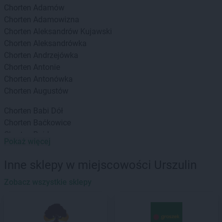
Chorten
Adamów
Chorten
Adamowizna
Chorten
Aleksandrów Kujawski
Chorten
Aleksandrówka
Chorten
Andrzejówka
Chorten
Antonie
Chorten
Antonówka
Chorten
Augustów
Chorten
Babi Dół
Chorten
Baćkowice
Chorten
Bajdy
Pokaż więcej
Chorten
Bajki-Zalesie
Chorten
Bakałarzewo
Inne sklepy w miejscowości Urszulin
Chorten
Bąkowo
Chorten
Zobacz wszystkie sklepy
Banie
Chorten
Banino
Chorten
Baranowo
Chorten
Barchów