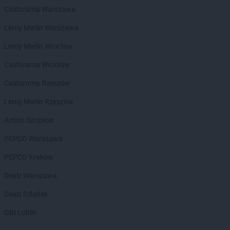
Castorama Warszawa
Chorten
Białousy
Chorten
Białowieża
Leroy Merlin Warszawa
Chorten
Białożewin
Leroy Merlin Wrocław
Chorten
Białystok
Chorten
Biecz
Castorama Wrocław
Chorten
Biedaszki
Castorama Rzeszów
Chorten
Biedrzychowice
Chorten
Bielany-Żyłaki
Leroy Merlin Rzeszów
Chorten
Bielicha
Action Szczecin
Chorten
Bieliny
Chorten
Bielsk Podlaski
PEPCO Warszawa
Chorten
Bielsko-Biała
PEPCO Kraków
Chorten
Bierwce
Chorten
Biłgoraj
Dealz Warszawa
Chorten
Biskupiec
Dealz Gdańsk
Chorten
Biskupiec-Kolonia Trzecia
Chorten
Błędowo
OBI Lublin
Chorten
Blochy