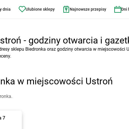
y dnia
Ulubione sklepy
Najnowsze przepisy
Dni
troń - godziny otwarcia i gazet
dresy sklepu Biedronka oraz godziny otwarcia w miejscowości U
eceny.
onka w miejscowości Ustroń
ronka.
a 7