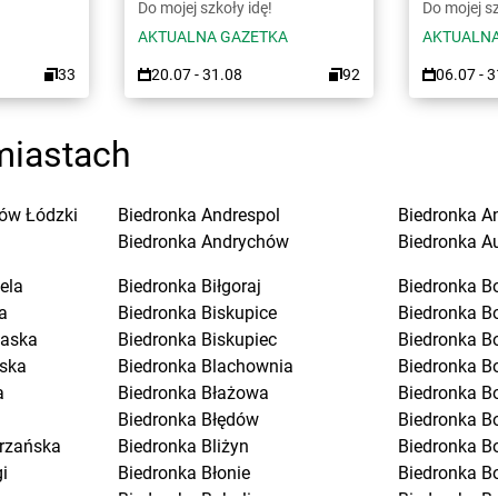
Do mojej szkoły idę!
Do mojej sz
AKTUALNA GAZETKA
AKTUALNA
33
20.07 - 31.08
92
06.07 - 
miastach
ów Łódzki
Biedronka
Andrespol
Biedronka
A
Biedronka
Andrychów
Biedronka
A
ela
Biedronka
Biłgoraj
Biedronka
B
a
Biedronka
Biskupice
Biedronka
B
laska
Biedronka
Biskupiec
Biedronka
B
ska
Biedronka
Blachownia
Biedronka
B
a
Biedronka
Błażowa
Biedronka
B
Biedronka
Błędów
Biedronka
Bo
trzańska
Biedronka
Bliżyn
Biedronka
B
i
Biedronka
Błonie
Biedronka
B