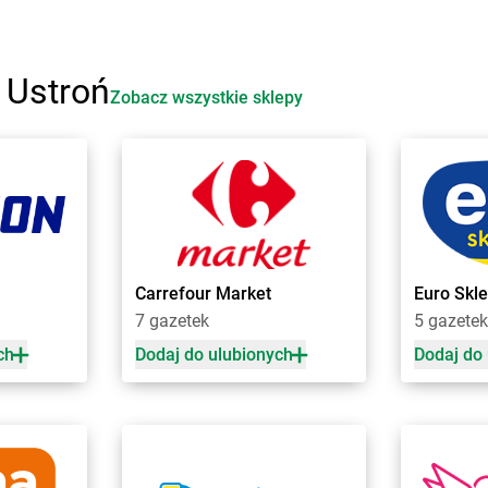
Biedronka
Bobolice
Biedronka
B
Biedronka
Bobowa
Biedronka
B
Biedronka
Bobrowiec
Biedronka
B
Biedronka
Bobrowniki
Biedronka
B
 Ustroń
Zobacz wszystkie sklepy
Biedronka
Bochnia
Biedronka
B
Biedronka
Bochotnica
Biedronka
B
rocławskie
Biedronka
Bochotnica-Kolonia
Biedronka
B
Biedronka
Bodzentyn
Biedronka
B
Biedronka
Bogacica
Biedronka
B
laski
Biedronka
Bogatynia
Biedronka
B
ała
Biedronka
Boguchwała
Biedronka
B
e
Biedronka
Boguszów-Gorce
Biedronka
B
Carrefour Market
Euro Skl
Biedronka
Bojano
Biedronka
B
7 gazetek
5 gazetek
Biedronka
Bolesławice
Biedronka
B
ch
Dodaj do ulubionych
Dodaj do
o
Biedronka
Chrząstowice
Biedronka
C
Biedronka
Chwaszczyno
Biedronka
C
Biedronka
Chybie
Biedronka
C
Biedronka
Cianowice Duże
Biedronka
C