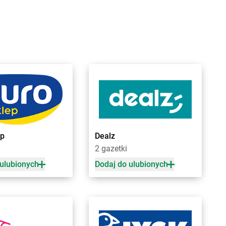
orówiec
Biedronka
Buk
ranice
Biedronka
Bukowno
raniewo
Biedronka
Bulowice
rańsk
Biedronka
Busko-Zdrój
renna
Biedronka
Bychawa
rodnica
Biedronka
Byczyna
rusy
Biedronka
Bydgoszcz
rwinów
Biedronka
Bystrzyca Górna
rzeg
Biedronka
Bystrzyca Kłodzka
rzeg Dolny
Biedronka
Bytom
rześć Kujawski
Biedronka
Bytom Odrzański
rzesko
Biedronka
Bytów
ep
Dealz
rzeszcze
2 gazetki
rzeziny
 ulubionych
Dodaj do ulubionych
zaniec
Biedronka
Czempiń
zaplinek
Biedronka
Czerniejewo
zapury
Biedronka
Czernikowo
zarna
Biedronka
Czersk