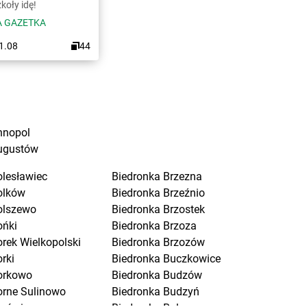
koły idę!
 GAZETKA
31.08
44
nnopol
ugustów
olesławiec
Biedronka
Brzezna
olków
Biedronka
Brzeźnio
olszewo
Biedronka
Brzostek
ońki
Biedronka
Brzoza
orek Wielkopolski
Biedronka
Brzozów
rki
Biedronka
Buczkowice
orkowo
Biedronka
Budzów
orne Sulinowo
Biedronka
Budzyń