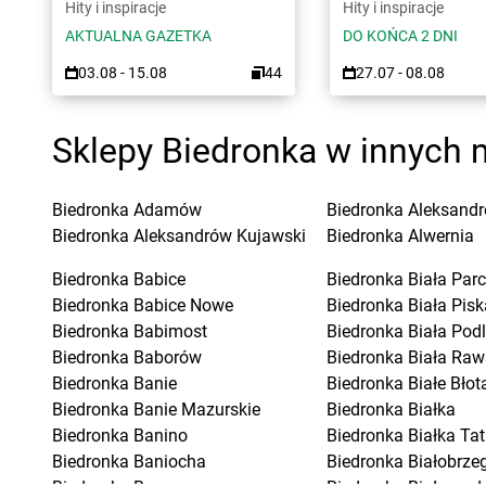
Hity i inspiracje
Hity i inspiracje
AKTUALNA GAZETKA
DO KOŃCA 2 DNI
03.08 - 15.08
44
27.07 - 08.08
Sklepy Biedronka w innych 
Biedronka
Adamów
Biedronka
Aleksandr
Biedronka
Aleksandrów Kujawski
Biedronka
Alwernia
Biedronka
Babice
Biedronka
Biała Parc
Biedronka
Babice Nowe
Biedronka
Biała Pisk
Biedronka
Babimost
Biedronka
Biała Pod
Biedronka
Baborów
Biedronka
Biała Raw
Biedronka
Banie
Biedronka
Białe Błot
Biedronka
Banie Mazurskie
Biedronka
Białka
Biedronka
Banino
Biedronka
Białka Ta
Biedronka
Baniocha
Biedronka
Białobrzeg