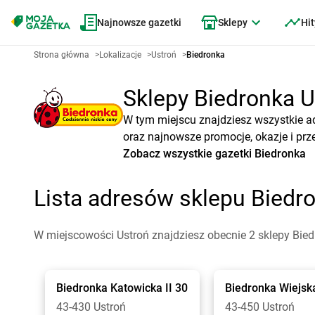
Najnowsze gazetki
Sklepy
Hit
Strona główna
>
Lokalizacje
>
Ustroń
>
Biedronka
Sklepy Biedronka Us
W tym miejscu znajdziesz wszystkie a
oraz najnowsze promocje, okazje i prz
Zobacz wszystkie gazetki Biedronka
Lista adresów sklepu Biedr
W miejscowości Ustroń znajdziesz obecnie 2 sklepy Bied
Biedronka
Katowicka II 30
Biedronka
Wiejsk
43-430 Ustroń
43-450 Ustroń