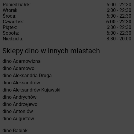
Poniedziałek:
6:00 - 22:30
Wtorek:
6:00 - 22:30
Środa:
6:00 - 22:30
Czwartek:
6:00 - 22:30
Piątek:
6:00 - 22:30
Sobota:
6:00 - 22:30
Niedziela:
8:30 - 20:00
Sklepy dino w innych miastach
dino
Adamowizna
dino
Adamowo
dino
Aleksandria Druga
dino
Aleksandrów
dino
Aleksandrów Kujawski
dino
Andrychów
dino
Andrzejewo
dino
Antoniów
dino
Augustów
dino
Babiak