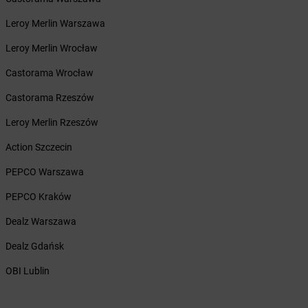
dino
Bedlno
Leroy Merlin Warszawa
dino
Bełchatów
dino
Bełchów
Leroy Merlin Wrocław
dino
Bełdów
Castorama Wrocław
dino
Belęcin
dino
Bełk
Castorama Rzeszów
dino
Benice
Leroy Merlin Rzeszów
dino
Bestwina
dino
Biadki
Action Szczecin
dino
Biała
PEPCO Warszawa
dino
Biała Parcela
dino
Biała Rawska
PEPCO Kraków
dino
Białaczów
Dealz Warszawa
dino
Białogard
dino
Białuń
Dealz Gdańsk
dino
Białynin
OBI Lublin
dino
Biedrusko
dino
Bielawa