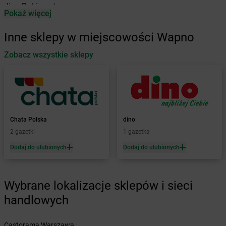
dino
Babimost
Pokaż więcej
dino
Baborów
dino
Baboszewo
Inne sklepy w miejscowości Wapno
dino
Baćkowice
dino
Zobacz wszystkie sklepy
Baczyna
dino
Bądkowo
dino
Bądkowo Kościelne
dino
Bąków
dino
Banie
dino
Baranów
Chata Polska
dino
dino
Baranowo
2 gazetki
1 gazetka
dino
Barcin
Dodaj do ulubionych
Dodaj do ulubionych
dino
Barczewo
dino
Barkowo
dino
Barlinek
Wybrane lokalizacje sklepów i sieci
dino
Bartniczka
handlowych
dino
Baruchowo
dino
Barwice
dino
Będków
Castorama Warszawa