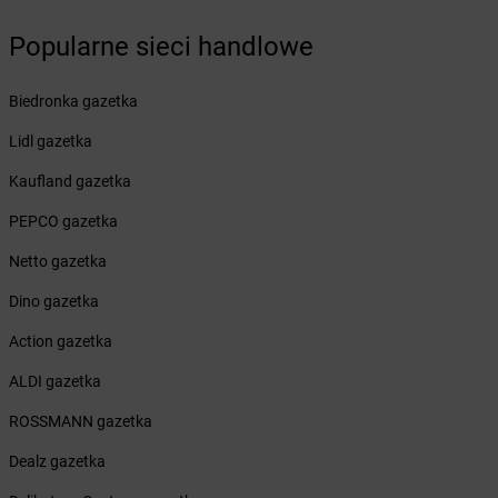
dino
Bielawy
dino
Bielcza
Popularne sieci handlowe
dino
Bielewo
dino
Bielice
Biedronka gazetka
dino
Bielsk
dino
Bielsk Podlaski
Lidl gazetka
dino
Bieniewice
Kaufland gazetka
dino
Bieruń
dino
Bierutów
PEPCO gazetka
dino
Bierzglinek
Netto gazetka
dino
Bierzwienna Długa
dino
Bierzwnik
Dino gazetka
dino
Biesiekierz
Action gazetka
dino
Bieżuń
dino
Bieżyń
ALDI gazetka
dino
Bilcza
ROSSMANN gazetka
dino
Biskupice
dino
Biskupice Ołoboczne
Dealz gazetka
dino
Biskupiec