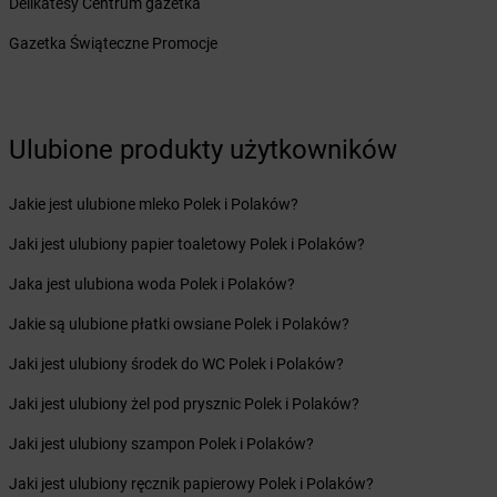
Delikatesy Centrum gazetka
dino
Bisztynek
dino
Bławaty
Gazetka Świąteczne Promocje
dino
Błędów
dino
Bledzew
dino
Blizno
Ulubione produkty użytkowników
dino
Bliżyn
dino
Bobolice
dino
Bobrek
Jakie jest ulubione mleko Polek i Polaków?
dino
Bobrowice
Jaki jest ulubiony papier toaletowy Polek i Polaków?
dino
Bobrówko
dino
Bobrownickie Pole
Jaka jest ulubiona woda Polek i Polaków?
dino
Bobrowniki Wielkie
Jakie są ulubione płatki owsiane Polek i Polaków?
dino
Bobrowo
dino
Bobrzany
Jaki jest ulubiony środek do WC Polek i Polaków?
dino
Bodzewo
Jaki jest ulubiony żel pod prysznic Polek i Polaków?
dino
Bogatynia
dino
Bogucice
Jaki jest ulubiony szampon Polek i Polaków?
dino
Boguszów-Gorce
Jaki jest ulubiony ręcznik papierowy Polek i Polaków?
dino
Boguszyce