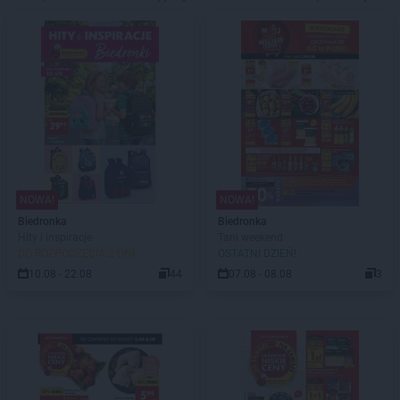
NOWA!
NOWA!
Biedronka
Biedronka
Hity i inspiracje
Tani weekend
DO ROZPOCZĘCIA 2 DNI
OSTATNI DZIEŃ!
10.08 - 22.08
44
07.08 - 08.08
3