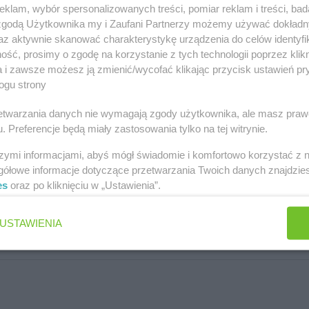
klam, wybór spersonalizowanych treści, pomiar reklam i treści, bad
 zgodą Użytkownika my i Zaufani Partnerzy możemy używać dokład
az aktywnie skanować charakterystykę urządzenia do celów identyfi
arodowej 36
ść, prosimy o zgodę na korzystanie z tych technologii poprzez klikn
a i zawsze możesz ją zmienić/wycofać klikając przycisk ustawień pr
ogu strony
rzetwarzania danych nie wymagają zgody użytkownika, ale masz praw
. Preferencje będą miały zastosowania tylko na tej witrynie.
szymi informacjami, abyś mógł świadomie i komfortowo korzystać z
gółowe informacje dotyczące przetwarzania Twoich danych znajdzi
es
oraz po kliknięciu w „Ustawienia”.
USTAWIENIA