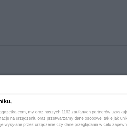
niku,
jagazetka.com, my oraz naszych 1162 zaufanych partnerów uzyskuj
cje na urządzeniu oraz przetwarzamy dane osobowe, takie jak unika
je wysyłane przez urządzenie czy dane przeglądania w celu zapewn