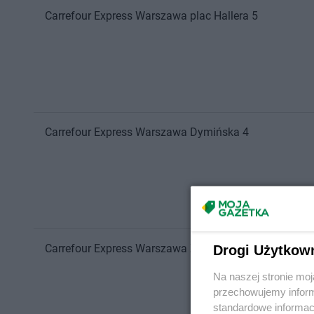
Carrefour Express
Warszawa
plac Hallera 5
Carrefour Express
Warszawa
Dymińska 4
Carrefour Express
Warszawa
Zawiszy 5
Drogi Użytkow
Na naszej stronie mo
przechowujemy informa
standardowe informac