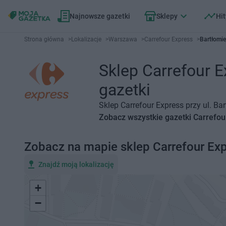
Najnowsze gazetki
Sklepy
Hit
Strona główna
>
Lokalizacje
>
Warszawa
>
Carrefour Express
>
Bartłomi
Sklep Carrefour E
gazetki
Sklep Carrefour Express przy ul. B
Zobacz wszystkie gazetki Carrefou
Zobacz na mapie sklep Carrefour Ex
Znajdź moją lokalizację
+
−