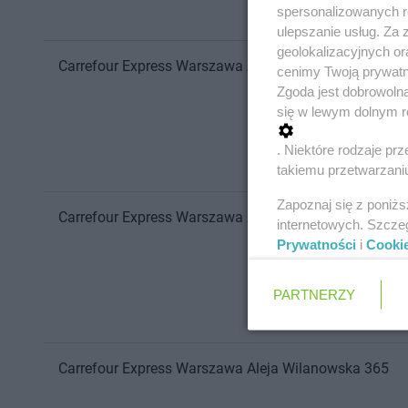
spersonalizowanych re
ulepszanie usług. Za
geolokalizacyjnych or
Carrefour Express
Warszawa
Aleja Komisji Edukacji N
cenimy Twoją prywatno
Zgoda jest dobrowoln
się w lewym dolnym r
. Niektóre rodzaje p
takiemu przetwarzaniu
Zapoznaj się z poniż
Carrefour Express
Warszawa
Aleja Niepodległości 177
internetowych. Szcze
Prywatności
i
Cooki
PARTNERZY
Carrefour Express
Warszawa
Aleja Wilanowska 365