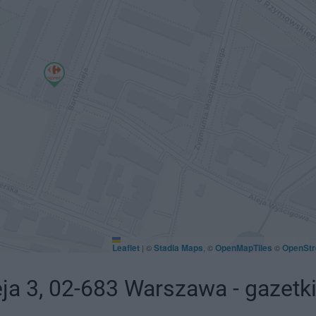
Leaflet
Stadia Maps
OpenMapTiles
OpenStr
|
©
, ©
©
ja 3, 02-683 Warszawa - gazetk