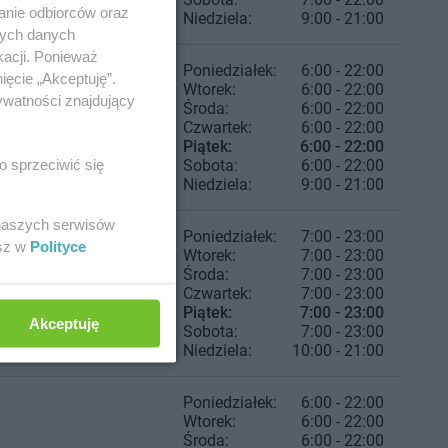
anie odbiorców oraz
Niedziela:
9:00 - 21:00
nych danych
kacji. Ponieważ
Poniedziałek:
6:00 - 22:00
ięcie „Akceptuję”.
Wtorek:
6:00 - 22:00
ywatności znajdujący
Środa:
6:00 - 22:00
Czwartek:
6:00 - 22:00
Piątek:
6:00 - 22:00
o sprzeciwić się
Sobota:
6:00 - 22:00
Niedziela:
9:00 - 21:00
 naszych serwisów
Poniedziałek:
7:00 - 23:00
esz w
Polityce
Wtorek:
7:00 - 23:00
Środa:
7:00 - 23:00
Czwartek:
7:00 - 23:00
Piątek:
7:00 - 23:00
Akceptuję
Sobota:
7:00 - 23:00
Niedziela:
10:00 - 21:00
Poniedziałek:
6:00 - 22:00
Wtorek:
6:00 - 22:00
Środa:
6:00 - 22:00