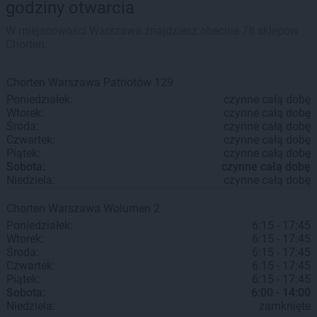
godziny otwarcia
W miejscowości Warszawa znajdziesz obecnie 78 sklepów
Chorten.
Chorten
Warszawa
Patriotów 129
Poniedziałek:
czynne całą dobę
Wtorek:
czynne całą dobę
Środa:
czynne całą dobę
Czwartek:
czynne całą dobę
Piątek:
czynne całą dobę
Sobota:
czynne całą dobę
Niedziela:
czynne całą dobę
Chorten
Warszawa
Wolumen 2
Poniedziałek:
6:15 - 17:45
Wtorek:
6:15 - 17:45
Środa:
6:15 - 17:45
Czwartek:
6:15 - 17:45
Piątek:
6:15 - 17:45
Sobota:
6:00 - 14:00
Niedziela:
zamknięte