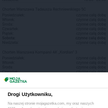
Chorten
Warszawa
Tadeusza Rechniewskiego 5C
Poniedziałek:
czynne całą dobę
Wtorek:
czynne całą dobę
Środa:
czynne całą dobę
Czwartek:
czynne całą dobę
Piątek:
czynne całą dobę
Sobota:
czynne całą dobę
Niedziela:
czynne całą dobę
Chorten
Warszawa
Kompanii AK „Kordian" 3
Poniedziałek:
czynne całą dobę
Wtorek:
czynne całą dobę
Środa:
czynne całą dobę
Czwartek:
czynne całą dobę
Piątek:
czynne całą dobę
Sobota:
czynne całą dobę
Niedziela:
czynne całą dobę
Drogi Użytkowniku,
Chorten
Warszawa
Królowej Bony 49b
Poniedziałek:
6:00 - 21:00
Na naszej stronie mojagazetka.com, my oraz naszych
Wtorek:
6:00 - 21:00