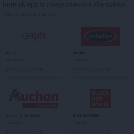
LIDL
Będzin
Inne sklepy w miejscowości Warszawa
LIDL
Bełchatów
LIDL
Zobacz wszystkie sklepy
Biała Podlaska
LIDL
Białobrzegi
LIDL
Białystok
LIDL
Bielany Wrocławskie
LIDL
Bielawa
LIDL
Bielsk Podlaski
Agata
arhelan
LIDL
Bielsko-Biała
Brak gazetek
1 gazetka
LIDL
Bieruń
Dodaj do ulubionych
Dodaj do ulubionych
LIDL
Biłgoraj
LIDL
Biskupiec
LIDL
Bochnia
LIDL
Bogatynia
LIDL
Bolechowo
LIDL
Bolesławiec
LIDL
Bolszewo
Auchan Supermarket
Black Red White
LIDL
Braniewo
1 gazetka
1 gazetka
LIDL
Brodnica
Dodaj do ulubionych
Dodaj do ulubionych