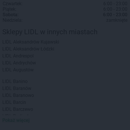
Czwartek:
6:00 - 23:00
Piątek:
6:00 - 23:00
Sobota:
6:00 - 23:00
Niedziela:
zamknięte
Sklepy LIDL w innych miastach
LIDL
Aleksandrów Kujawski
LIDL
Aleksandrów Łódzki
LIDL
Andrespol
LIDL
Andrychów
LIDL
Augustów
LIDL
Banino
LIDL
Baranów
LIDL
Baranowo
LIDL
Barcin
LIDL
Barczewo
LIDL
Barlinek
Pokaż więcej
LIDL
Bartoszyce