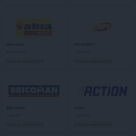
LIDL
Brzeg
LIDL
Brzeg Dolny
LIDL
Brzesko
LIDL
Brzeziny
LIDL
Brzozów
LIDL
Buczkowice
abra meble
API MARKET
LIDL
Budzistowo
Brak gazetek
1 gazetka
LIDL
Buk
LIDL
Busko-Zdrój
Dodaj do ulubionych
Dodaj do ulubionych
LIDL
Bydgoszcz
LIDL
Bytom
LIDL
Bytów
LIDL
Chełm
LIDL
Chełmek
BRICOMAN
Action
LIDL
Chełmiec
1 gazetka
1 gazetka
LIDL
Chełmno
LIDL
Chełmża
Dodaj do ulubionych
Dodaj do ulubionych
LIDL
Chodzież