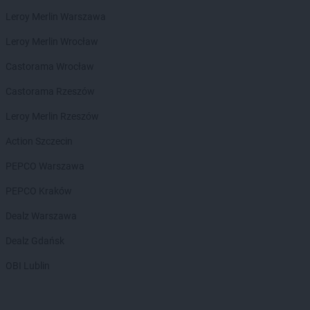
Chorten
Błonie
Leroy Merlin Warszawa
Chorten
Bobrówka
Chorten
Bobrowniki
Leroy Merlin Wrocław
Chorten
Bochnia
Castorama Wrocław
Chorten
Boćki
Chorten
Bodaczów
Castorama Rzeszów
Chorten
Bogatynia
Leroy Merlin Rzeszów
Chorten
Bogdanka
Chorten
Bojano
Action Szczecin
Chorten
Bolęcin
PEPCO Warszawa
Chorten
Bolesławiec
Chorten
Bolimów
PEPCO Kraków
Chorten
Bolków
Dealz Warszawa
Chorten
Bolszewo
Chorten
Borek
Dealz Gdańsk
Chorten
Borki
OBI Lublin
Chorten
Borkowo
Chorten
Borów Wielki
Chorten
Borowe