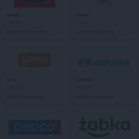
Chorten
Barcikowo
Chorten
Barcin
arhelan
Chorten
Chorten
Bargłów Kościelny
1 gazetka
2 gazetki
Chorten
Bartniki
Dodaj do ulubionych
Dodaj do ulubionych
Chorten
Bartołty Wielkie
Chorten
Bartoszyce
Chorten
Będzieszyn
Chorten
Bełchatów
Chorten
Bezledy
Chorten
Biała Niżna
Chorten
Biała Piska
Gama
LEWIATAN
Chorten
Biała Podlaska
1 gazetka
4 gazetki
Chorten
Biała Rawska
Dodaj do ulubionych
Dodaj do ulubionych
Chorten
Białebłoto-Kobyla
Chorten
Białebłoto-Stara Wieś
Chorten
Białobiel
Chorten
Białobrzegi
Chorten
Białogard
Chorten
Białogóra