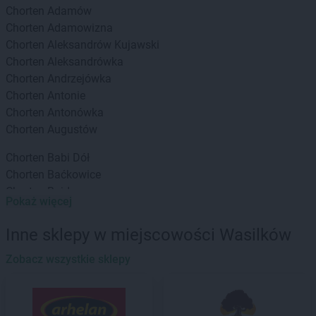
Chorten
Adamów
Chorten
Adamowizna
Chorten
Aleksandrów Kujawski
Chorten
Aleksandrówka
Chorten
Andrzejówka
Chorten
Antonie
Chorten
Antonówka
Chorten
Augustów
Chorten
Babi Dół
Chorten
Baćkowice
Chorten
Bajdy
Pokaż więcej
Chorten
Bajki-Zalesie
Chorten
Bakałarzewo
Inne sklepy w miejscowości Wasilków
Chorten
Bąkowo
Chorten
Zobacz wszystkie sklepy
Banie
Chorten
Banino
Chorten
Baranowo
Chorten
Barchów