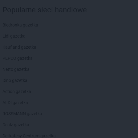
Chorten
Borowina
Popularne sieci handlowe
Chorten
Borzęcin Duży
Chorten
Borzymy
Biedronka gazetka
Chorten
Boże
Chorten
Braciejówka
Lidl gazetka
Chorten
Bramki
Kaufland gazetka
Chorten
Braniewo
Chorten
Brańsk
PEPCO gazetka
Chorten
Brenna
Netto gazetka
Chorten
Brochów
Chorten
Brójce
Dino gazetka
Chorten
Brok
Action gazetka
Chorten
Brończany
Chorten
Broniewice
ALDI gazetka
Chorten
Bronowo
ROSSMANN gazetka
Chorten
Brudki Stare
Chorten
Brusy
Dealz gazetka
Chorten
Brwinów
Delikatesy Centrum gazetka
Chorten
Brzesko