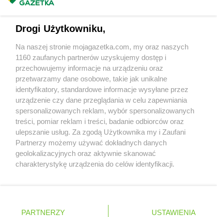
Masz sugestie lub pytania?
Chorten
Choroszcz
Chorten
Chorzów
Napisz do nas:
support@mojagazetka.com
Chorten
Choszczewo
Drogi Użytkowniku,
Współpraca z nami
Chorten
Choszczno
Na naszej stronie mojagazetka.com, my oraz naszych
Chorten
Chrzanów
Zobacz szczegóły
1160 zaufanych partnerów uzyskujemy dostęp i
Chorten
Ciechanów
Retail Radar – analiza rynku
przechowujemy informacje na urządzeniu oraz
Chorten
Ciechanowiec
przetwarzamy dane osobowe, takie jak unikalne
Chorten
Ciemne
identyfikatory, standardowe informacje wysyłane przez
Chorten
Cierno-Żabieniec
Wasze ulubione produkty
urządzenie czy dane przeglądania w celu zapewniania
Chorten
Cieszyn
spersonalizowanych reklam, wybór spersonalizowanych
Regulamin serwisu i polityka prywatności
Chorten
Cisewie
treści, pomiar reklam i treści, badanie odbiorców oraz
Chorten
Cyców-Kolonia Druga
ulepszanie usług. Za zgodą Użytkownika my i Zaufani
Mapa strony
Chorten
Partnerzy możemy używać dokładnych danych
Czadrów
geolokalizacyjnych oraz aktywnie skanować
Chorten
Czaple
Zawsze najnowsze gazetki w naszej
Wszystkie miasta z lokalizacjami sklepów
charakterystykę urządzenia do celów identyfikacji.
Chorten
Czarna
Ponieważ cenimy Twoją prywatność, prosimy o zgodę na
aplikacji
Chorten
Czarna Białostocka
korzystanie z tych technologii poprzez kliknięcie
Chorten
Czarna Wieś Kościelna
„Akceptuję”. Zgoda jest dobrowolna i zawsze możesz ją
Chorten
Czarnków
+ 1,5 mln zadowolonych kupujących
zmienić/wycofać klikając przycisk ustawień prywatności
Polska
Czechy
Ukraina
Litwa
Słowacja
Rumunia
Chorten
PARTNERZY
Czarnotrzew
USTAWIENIA