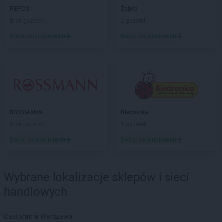
PEPCO
Żabka
Chorten
Białousy
Brak gazetek
2 gazetki
Chorten
Białowieża
Chorten
Białożewin
Dodaj do ulubionych
Dodaj do ulubionych
Chorten
Białystok
Chorten
Biecz
Chorten
Biedaszki
Chorten
Biedrzychowice
Chorten
Bielany-Żyłaki
Chorten
Bielicha
ROSSMANN
Biedronka
Chorten
Bieliny
Brak gazetek
9 gazetek
Chorten
Bielsk Podlaski
Dodaj do ulubionych
Dodaj do ulubionych
Chorten
Bielsko-Biała
Chorten
Bierwce
Chorten
Biłgoraj
Wybrane lokalizacje sklepów i sieci
Chorten
Biskupiec
handlowych
Chorten
Biskupiec-Kolonia Trzecia
Chorten
Błędowo
Chorten
Blochy
Castorama Warszawa