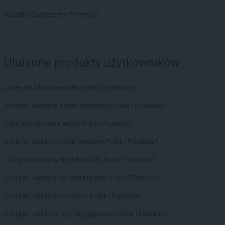
Chorten
Brzeszcze
Gazetka Świąteczne Promocje
Chorten
Brzezie
Chorten
Brzeźnica
Chorten
Brzeźnio
Chorten
Brzóski-Gromki
Ulubione produkty użytkowników
Chorten
Brzoza
Chorten
Brzozówka
Jakie jest ulubione mleko Polek i Polaków?
Chorten
Budki Piaseckie
Jaki jest ulubiony papier toaletowy Polek i Polaków?
Chorten
Budy Barcząckie
Chorten
Budziska
Jaka jest ulubiona woda Polek i Polaków?
Chorten
Bugaj
Jakie są ulubione płatki owsiane Polek i Polaków?
Chorten
Buk
Chorten
Bukowiec
Jaki jest ulubiony środek do WC Polek i Polaków?
Chorten
Bukowina
Jaki jest ulubiony żel pod prysznic Polek i Polaków?
Chorten
Burkat
Chorten
Burzyn
Jaki jest ulubiony szampon Polek i Polaków?
Chorten
Bydgoszcz
Jaki jest ulubiony ręcznik papierowy Polek i Polaków?
Chorten
Bytom