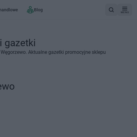
 handlowe
Blog
MENU
 gazetki
 Węgorzewo. Aktualne gazetki promocyjne sklepu
ewo