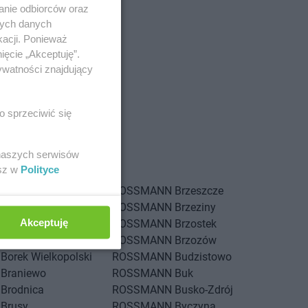
anie odbiorców oraz
nych danych
kacji. Ponieważ
ięcie „Akceptuję”.
ywatności znajdujący
o sprzeciwić się
Augustów
 naszych serwisów
esz w
Polityce
Bolechowo
ROSSMANN
Brzeszcze
Bolesławiec
ROSSMANN
Brzeziny
Akceptuję
Bolków
ROSSMANN
Brzostek
Bolszewo
ROSSMANN
Brzozów
Borek Wielkopolski
ROSSMANN
Budzistowo
Braniewo
ROSSMANN
Buk
Brodnica
ROSSMANN
Busko-Zdrój
Brusy
ROSSMANN
Byczyna