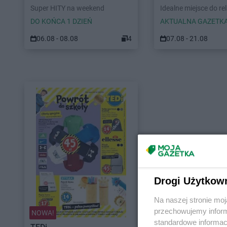
Super HITY na weekend
Idealne miejsce do re
DO KOŃCA 1 DZIEŃ
AKTUALNA GAZETK
06.08 - 08.08
4
07.08 - 21.08
Drogi Użytkow
Na naszej stronie mo
przechowujemy informa
NOWA!
standardowe informac