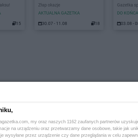
laksu!
Złap okazje
Gazetka s
A
AKTUALNA GAZETKA
DO KOŃCA
15
30.07 - 11.08
18
03.08 - 
niku,
jagazetka.com, my oraz naszych 1162 zaufanych partnerów uzyskuj
cje na urządzeniu oraz przetwarzamy dane osobowe, takie jak unika
je wysyłane przez urządzenie czy dane przeglądania w celu zapewn