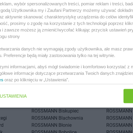
klam, wybór spersonalizowanych treści, pomiar reklam i treści, bad
 zgodą Użytkownika my i Zaufani Partnerzy możemy używać dokład
az aktywnie skanować charakterystykę urządzenia do celów identyfi
ść, prosimy o zgodę na korzystanie z tych technologii poprzez klikn
a i zawsze możesz ją zmienić/wycofać klikając przycisk ustawień pr
ogu strony
 miastach
rzetwarzania danych nie wymagają zgody użytkownika, ale masz praw
. Preferencje będą miały zastosowania tylko na tej witrynie.
drów Łódzki
ROSSMANN
Andrychów
ROSSMANN
szymi informacjami, abyś mógł świadomie i komfortowo korzystać z
ol
ROSSMANN
Atrium
gółowe informacje dotyczące przetwarzania Twoich danych znajdzi
es
oraz po kliknięciu w „Ustawienia”.
iska
ROSSMANN
Bielsko-Biała
ROSSMANN
odlaska
ROSSMANN
Bieruń
ROSSMANN
USTAWIENIA
ota
ROSSMANN
Bierutów
ROSSMANN
Tatrzańska
ROSSMANN
Biłgoraj
ROSSMANN
ROSSMANN
Biskupiec
ROSSMANN
zegi
ROSSMANN
Blachownia
ROSSMANN
rd
ROSSMANN
Błonie
ROSSMANN
ok
ROSSMANN
Bobolice
ROSSMANN