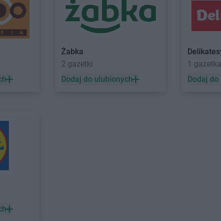
ROSSMANN
Dobre Miasto
ROSSMANN
ROSSMANN
Dobrzyń nad Wisłą
ROSSMANN
Żabka
Delikate
2 gazetki
1 gazetk
yce
ROSSMANN
Gołków
ROSSMANN
ch
Dodaj do ulubionych
Dodaj do
azy
ROSSMANN
Gołkowice
ROSSMANN
ca
ROSSMANN
Golub-Dobrzyń
ROSSMANN
ROSSMANN
Góra
ROSSMANN
owo
ROSSMANN
Góra Kalwaria
ROSSMANN
o
ROSSMANN
Górka
ROSSMANN
ROSSMANN
Gorlice
ROSSMANN
wo
ROSSMANN
Górowo Iławeckie
ROSSMANN
ROSSMANN
Gorzów
ROSSMANN
ów
Wielkopolski
Mazowiecki
ROSSMANN
Hrubieszów
ch