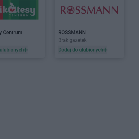
Dynów
Działdowo
sy Centrum
ROSSMANN
a
Brak gazetek
Gorzyce
ROSSMANN
Grodzisk
 ulubionych
Dodaj do ulubionych
Gościcino
Wielkopolski
Gostyń
ROSSMANN
Grójec
Gostynin
ROSSMANN
Gromnik
Grabów nad Prosną
ROSSMANN
Grudziądz
Grajewo
ROSSMANN
Gryfice
Grębocin
ROSSMANN
Gryfino
Grodków
ROSSMANN
Gryfów Śląski
Grodzisk
ROSSMANN
Gubin