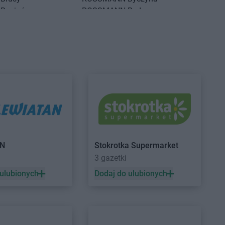
Brwinów
ROSSMANN
Bydgoszcz
Brzeg
ROSSMANN
Bystrzyca Kłodzka
Brzeg Dolny
ROSSMANN
Bytom
Brześć Kujawski
ROSSMANN
Bytom Odrzański
Brzesko
ROSSMANN
Bytów
Czarne
ROSSMANN
Czernikowo
Czarnków
ROSSMANN
Czersk
Czchów
ROSSMANN
Czerwionka-
Czechowice-
Leszczyny
ROSSMANN
Częstochowa
Czeladź
ROSSMANN
Człuchów
AN
Stokrotka Supermarket
Czernichów
3 gazetki
Czerniejewo
 ulubionych
Dodaj do ulubionych
Drawsko Pomorskie
ROSSMANN
Dzierzgoń
Drezdenko
ROSSMANN
Dzierżoniów
Drobin
Duszniki-Zdrój