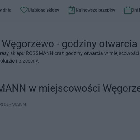
y dnia
Ulubione sklepy
Najnowsze przepisy
Dni
ęgorzewo - godziny otwarcia i
dresy sklepu ROSSMANN oraz godziny otwarcia w miejscowości
kazje i przeceny.
SMANN w miejscowości Węgorz
p ROSSMANN.