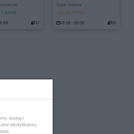
pożywcza
Super Sobota
 1 DZIEŃ
JUŻ OD JUTRA!
08.08
37
08.08 - 08.08
30
emy dostęp i
lne identyfikatory,
iania