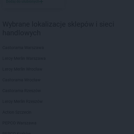
ROSSMANN
Dębno
Dodaj do ulubionych
ROSSMANN
Debrzno
ROSSMANN
Dobczyce
ROSSMANN
Dobiegniew
Wybrane lokalizacje sklepów i sieci
ROSSMANN
Dobra
handlowych
ROSSMANN
Dobre Miasto
ROSSMANN
Dobrzyń nad Wisłą
Castorama Warszawa
ROSSMANN
Drawsko Pomorskie
ROSSMANN
Drezdenko
Leroy Merlin Warszawa
ROSSMANN
Drobin
Leroy Merlin Wrocław
ROSSMANN
Duszniki-Zdrój
ROSSMANN
Dynów
Castorama Wrocław
ROSSMANN
Działdowo
Castorama Rzeszów
ROSSMANN
Dzierzgoń
ROSSMANN
Dzierżoniów
Leroy Merlin Rzeszów
Action Szczecin
ROSSMANN
Elbląg
ROSSMANN
Ełk
PEPCO Warszawa
ROSSMANN
fc
PEPCO Kraków