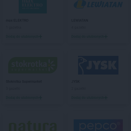
ROSSMANN
Boguchwała
ROSSMANN
Boguszów-Gorce
ROSSMANN
Bolechowo
max ELEKTRO
LEWIATAN
ROSSMANN
Bolesławiec
1 gazetka
4 gazetki
ROSSMANN
Bolków
Dodaj do ulubionych
Dodaj do ulubionych
ROSSMANN
Bolszewo
ROSSMANN
Borek Wielkopolski
ROSSMANN
Braniewo
ROSSMANN
Brodnica
ROSSMANN
Brusy
ROSSMANN
Brwinów
ROSSMANN
Brzeg
Stokrotka Supermarket
JYSK
ROSSMANN
Brzeg Dolny
3 gazetki
2 gazetki
ROSSMANN
Brześć Kujawski
Dodaj do ulubionych
Dodaj do ulubionych
ROSSMANN
Brzesko
ROSSMANN
Brzeszcze
ROSSMANN
Brzeziny
ROSSMANN
Brzostek
ROSSMANN
Brzozów