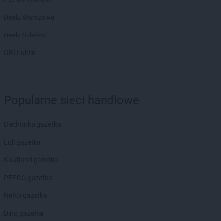
ROSSMANN
Garwolin
Dealz Warszawa
ROSSMANN
Gdańsk
Dealz Gdańsk
ROSSMANN
Gdów
ROSSMANN
Gdynia
OBI Lublin
ROSSMANN
Giżycko
ROSSMANN
Gliwice
ROSSMANN
Głogów
Popularne sieci handlowe
ROSSMANN
Głogów Małopolski
ROSSMANN
Głogówek
ROSSMANN
Głowno
Biedronka gazetka
ROSSMANN
Głubczyce
Lidl gazetka
ROSSMANN
Głuchołazy
ROSSMANN
Głuszyca
Kaufland gazetka
ROSSMANN
Gniew
PEPCO gazetka
ROSSMANN
Gniewkowo
ROSSMANN
Gniezno
Netto gazetka
ROSSMANN
Gogolin
Dino gazetka
ROSSMANN
Golczewo