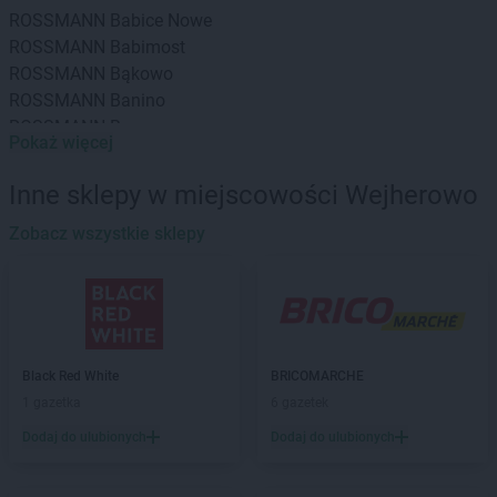
ROSSMANN
Babice Nowe
ROSSMANN
Babimost
ROSSMANN
Bąkowo
ROSSMANN
Banino
ROSSMANN
Baranowo
Pokaż więcej
ROSSMANN
Barcin
ROSSMANN
Barczewo
Inne sklepy w miejscowości Wejherowo
ROSSMANN
Barlinek
ROSSMANN
Zobacz wszystkie sklepy
Bartoszyce
ROSSMANN
Barwice
ROSSMANN
Będzin
ROSSMANN
Bełchatów
ROSSMANN
Bełżyce
ROSSMANN
Biała Piska
Black Red White
BRICOMARCHE
ROSSMANN
Biała Podlaska
1 gazetka
6 gazetek
ROSSMANN
Białe Błota
Dodaj do ulubionych
Dodaj do ulubionych
ROSSMANN
Białka Tatrzańska
ROSSMANN
Białki