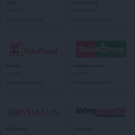
Żabka
RTV EURO AGD
ROSSMANN
Chojna
2 gazetki
Brak gazetek
ROSSMANN
Chojnice
ROSSMANN
Chojnów
Dodaj do ulubionych
Dodaj do ulubionych
ROSSMANN
Choroszcz
ROSSMANN
Chorzów
ROSSMANN
Choszczno
ROSSMANN
Chrzanów
ROSSMANN
Chwaszczyno
ROSSMANN
Ciechanów
Kaufland
Delikatesy Centrum
ROSSMANN
Ciechanowiec
4 gazetki
1 gazetka
ROSSMANN
Ciechocinek
Dodaj do ulubionych
Dodaj do ulubionych
ROSSMANN
Cieszyn
ROSSMANN
Czaplinek
ROSSMANN
Czarna
ROSSMANN
Czarna Białostocka
ROSSMANN
Czarne
ROSSMANN
Czarnków
ROSSMANN
Czchów
ROSSMANN
Intermarche