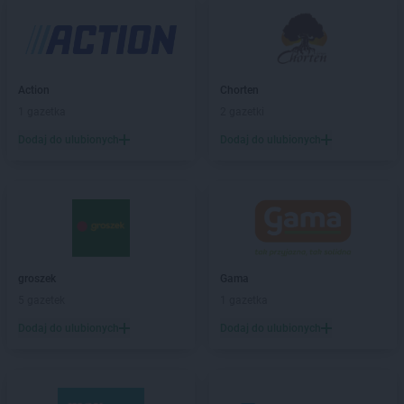
ROSSMANN
Białobrzegi
ROSSMANN
Bialogard
ROSSMANN
Białystok
ROSSMANN
Biecz
ROSSMANN
Biedrusko
Action
Chorten
ROSSMANN
Bielany Wrocławskie
1 gazetka
2 gazetki
ROSSMANN
Bielawa
Dodaj do ulubionych
Dodaj do ulubionych
ROSSMANN
Bielsk Podlaski
ROSSMANN
Bielsko-Biała
ROSSMANN
Bieruń
ROSSMANN
Bierutów
ROSSMANN
Biłgoraj
ROSSMANN
Biskupiec
groszek
Gama
ROSSMANN
Blachownia
5 gazetek
1 gazetka
ROSSMANN
Błonie
ROSSMANN
Bobolice
Dodaj do ulubionych
Dodaj do ulubionych
ROSSMANN
Bobowa
ROSSMANN
Bochnia
ROSSMANN
Bogatynia