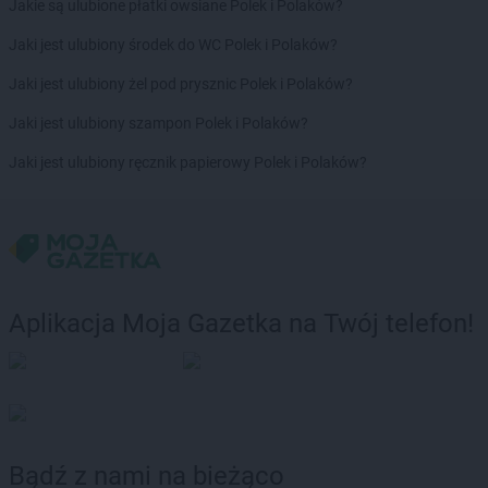
ROSSMANN
Grodków
Jakie są ulubione płatki owsiane Polek i Polaków?
ROSSMANN
Grodzisk Mazowiecki
Jaki jest ulubiony środek do WC Polek i Polaków?
ROSSMANN
Grodzisk Wielkopolski
ROSSMANN
Grójec
Jaki jest ulubiony żel pod prysznic Polek i Polaków?
ROSSMANN
Gromnik
Jaki jest ulubiony szampon Polek i Polaków?
ROSSMANN
Grudziądz
ROSSMANN
Gryfice
Jaki jest ulubiony ręcznik papierowy Polek i Polaków?
ROSSMANN
Gryfino
ROSSMANN
Gryfów Śląski
ROSSMANN
Gubin
ROSSMANN
Hajnówka
ROSSMANN
Hel
Aplikacja Moja Gazetka na Twój telefon!
ROSSMANN
Hrubieszów
ROSSMANN
Iława
ROSSMANN
Iłża
ROSSMANN
Imielin
ROSSMANN
Inowrocław
Bądź z nami na bieżąco
ROSSMANN
Izabelin