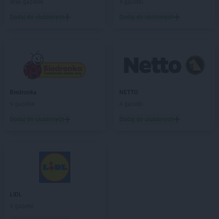
ROSSMANN
Czechowice-Dziedzice
Brak gazetek
4 gazetki
ROSSMANN
Czeladź
Dodaj do ulubionych
Dodaj do ulubionych
ROSSMANN
Czernichów
ROSSMANN
Czerniejewo
ROSSMANN
Czernikowo
ROSSMANN
Czersk
ROSSMANN
Czerwionka-Leszczyny
ROSSMANN
Częstochowa
Biedronka
NETTO
ROSSMANN
Człuchów
9 gazetek
4 gazetki
ROSSMANN
Dąbrowa Białostocka
Dodaj do ulubionych
Dodaj do ulubionych
ROSSMANN
Dąbrowa Górnicza
ROSSMANN
Dąbrowa Tarnowska
ROSSMANN
Dąbrówka
ROSSMANN
Darłowo
ROSSMANN
Dawidy Bankowe
ROSSMANN
Dębe Wielkie
LIDL
ROSSMANN
Dębica
4 gazetki
ROSSMANN
Dęblin