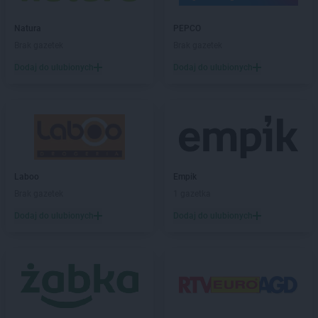
ROSSMANN
Budzistowo
ROSSMANN
Natura
Buk
PEPCO
ROSSMANN
Brak gazetek
Busko-Zdrój
Brak gazetek
ROSSMANN
Byczyna
Dodaj do ulubionych
Dodaj do ulubionych
ROSSMANN
Bydgoszcz
ROSSMANN
Bystrzyca Kłodzka
ROSSMANN
Bytom
ROSSMANN
Bytom Odrzański
ROSSMANN
Bytów
ROSSMANN
CH
Laboo
Empik
ROSSMANN
Chełm
Brak gazetek
1 gazetka
ROSSMANN
Chełmek
Dodaj do ulubionych
Dodaj do ulubionych
ROSSMANN
Chełmno
ROSSMANN
Chełmża
ROSSMANN
Chocianów
ROSSMANN
Chociwel
ROSSMANN
Choczewo
ROSSMANN
Chodzież