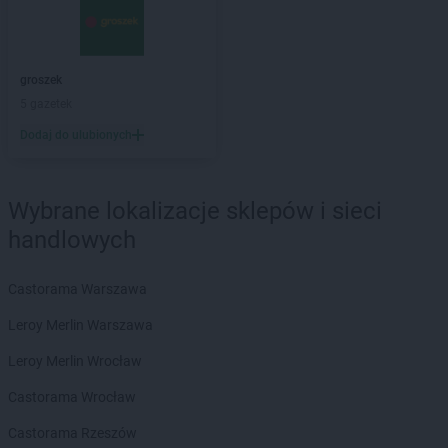
groszek
Bandysie
groszek
Baniocha
groszek
Bańska Niżna
groszek
groszek
Baranowo
5 gazetek
groszek
Barciany
Dodaj do ulubionych
groszek
Barczewo
groszek
Barnim
groszek
Bartoszyce
Wybrane lokalizacje sklepów i sieci
groszek
Bażanówka
handlowych
groszek
Będzin
groszek
Bełk
groszek
Bełżec
Castorama Warszawa
groszek
Bemowizna
Leroy Merlin Warszawa
groszek
Berezka
groszek
Biała
Leroy Merlin Wrocław
groszek
Biała Podlaska
Castorama Wrocław
groszek
Białoboki
groszek
Białobrzeg
Castorama Rzeszów