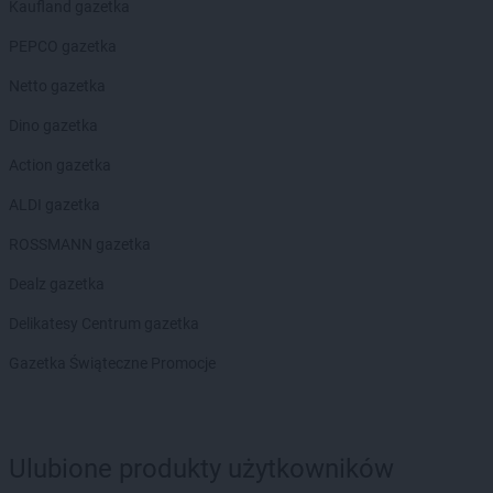
Kaufland gazetka
groszek
Błażkowa
groszek
Błażowa
PEPCO gazetka
groszek
Błażowa Górna
Netto gazetka
groszek
Błędów
groszek
Bledzew
Dino gazetka
groszek
Błogie Szlacheckie
Action gazetka
groszek
Bobrowiec
groszek
Bobrowniki Małe
ALDI gazetka
groszek
Boby-Kolonia
ROSSMANN gazetka
groszek
Bochnia
groszek
Bodzanów
Dealz gazetka
groszek
Bogate
Delikatesy Centrum gazetka
groszek
Bogatki
groszek
Bogoria
Gazetka Świąteczne Promocje
groszek
Bogucin
groszek
Bogumiłowice
groszek
Bojanów
Ulubione produkty użytkowników
groszek
Bojszowy Nowe
groszek
Bolechowice