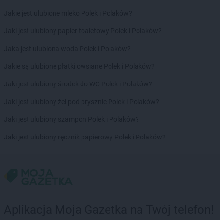
groszek
Bolesławiec
Jakie jest ulubione mleko Polek i Polaków?
groszek
Boleszkowice
Jaki jest ulubiony papier toaletowy Polek i Polaków?
groszek
Boratyn
groszek
Borki
Jaka jest ulubiona woda Polek i Polaków?
groszek
Borkowo Kościelne
Jakie są ulubione płatki owsiane Polek i Polaków?
groszek
Borówki
groszek
Boruja
Jaki jest ulubiony środek do WC Polek i Polaków?
groszek
Bożacin
Jaki jest ulubiony żel pod prysznic Polek i Polaków?
groszek
Bożepole Wielkie
groszek
Brdów
Jaki jest ulubiony szampon Polek i Polaków?
groszek
Breń Osuchowski
Jaki jest ulubiony ręcznik papierowy Polek i Polaków?
groszek
Brodnica
groszek
Brodnica Dolna
groszek
Brudzew
groszek
Brzeg
groszek
Brzeg Dolny
groszek
Brzesko
Aplikacja Moja Gazetka na Twój telefon!
groszek
Brzeszcze