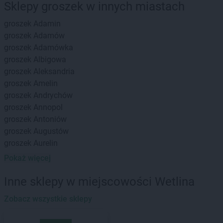
Sklepy groszek w innych miastach
groszek
Adamin
groszek
Adamów
groszek
Adamówka
groszek
Albigowa
groszek
Aleksandria
groszek
Amelin
groszek
Andrychów
groszek
Annopol
groszek
Antoniów
groszek
Augustów
groszek
Aurelin
Pokaż więcej
groszek
Babiak
groszek
Babice
Inne sklepy w miejscowości Wetlina
groszek
Babimost
groszek
Zobacz wszystkie sklepy
Bądki
groszek
Bakałarzewo
groszek
Bałoszyce