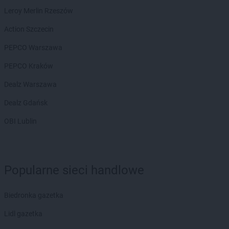
groszek
Białochowo
Leroy Merlin Rzeszów
groszek
Biały Dunajec
groszek
Białystok
Action Szczecin
groszek
Biardy
PEPCO Warszawa
groszek
Biejkowska Wola
groszek
Bielcza
PEPCO Kraków
groszek
Bieliniec
Dealz Warszawa
groszek
Bielsko-Biała
groszek
Bieniów
Dealz Gdańsk
groszek
Bierzwienna Długa
OBI Lublin
groszek
Bierzwnica
groszek
Biesiadki
groszek
Biłgoraj
groszek
Binino
Popularne sieci handlowe
groszek
Bircza
groszek
Biskupice
Biedronka gazetka
groszek
Biskupiec
groszek
Biszcza
Lidl gazetka
groszek
Bisztynek