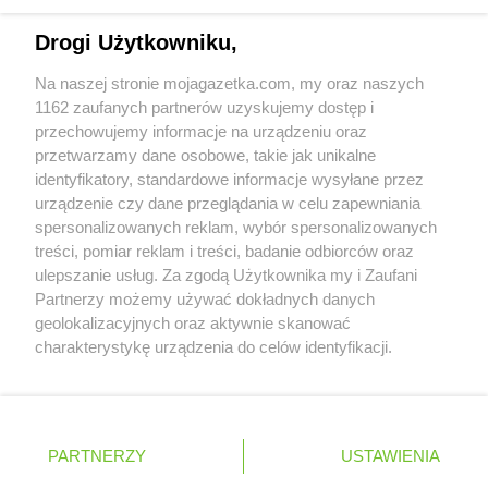
max ELEKTRO
Łyse
Napisz do nas:
support@mojagazetka.com
Drogi Użytkowniku,
Współpraca z nami
max ELEKTRO
Lębork
Na naszej stronie mojagazetka.com, my oraz naszych
max ELEKTRO
Lędziny
Zobacz szczegóły
1162 zaufanych partnerów uzyskujemy dostęp i
max ELEKTRO
Lewin Brzeski
Retail Radar – analiza rynku
przechowujemy informacje na urządzeniu oraz
max ELEKTRO
Leżajsk
przetwarzamy dane osobowe, takie jak unikalne
max ELEKTRO
Lidzbark Warmiński
identyfikatory, standardowe informacje wysyłane przez
Wasze ulubione produkty
max ELEKTRO
Limanowa
urządzenie czy dane przeglądania w celu zapewniania
max ELEKTRO
Lipno
spersonalizowanych reklam, wybór spersonalizowanych
Regulamin serwisu i polityka prywatności
max ELEKTRO
treści, pomiar reklam i treści, badanie odbiorców oraz
Lipsko
ulepszanie usług. Za zgodą Użytkownika my i Zaufani
max ELEKTRO
Liszki
Mapa strony
Partnerzy możemy używać dokładnych danych
max ELEKTRO
Lubaczów
geolokalizacyjnych oraz aktywnie skanować
max ELEKTRO
Lubań
Zawsze najnowsze gazetki w naszej
Wszystkie miasta z lokalizacjami sklepów
charakterystykę urządzenia do celów identyfikacji.
max ELEKTRO
Lubartów
Ponieważ cenimy Twoją prywatność, prosimy o zgodę na
aplikacji
max ELEKTRO
Lublin
korzystanie z tych technologii poprzez kliknięcie
max ELEKTRO
Lubliniec
„Akceptuję”. Zgoda jest dobrowolna i zawsze możesz ją
max ELEKTRO
Lubraniec
+ 1,5 mln zadowolonych kupujących
zmienić/wycofać klikając przycisk ustawień prywatności
Polska
Czechy
Ukraina
Litwa
Słowacja
Rumunia
PARTNERZY
USTAWIENIA
max ELEKTRO
Lubsko
znajdujący się w lewym dolnym rogu strony
max ELEKTRO
Luzino