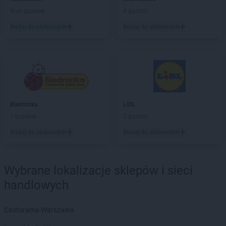
max ELEKTRO
Garwolin
Brak gazetek
4 gazetki
max ELEKTRO
Gdów
Dodaj do ulubionych
Dodaj do ulubionych
max ELEKTRO
Giżycko
max ELEKTRO
Gliwice
max ELEKTRO
Głogówek
max ELEKTRO
Główczyce
max ELEKTRO
Głowno
max ELEKTRO
Głubczyce
Biedronka
LIDL
max ELEKTRO
Gołdap
7 gazetek
2 gazetki
max ELEKTRO
Góra
max ELEKTRO
Gorlice
Dodaj do ulubionych
Dodaj do ulubionych
max ELEKTRO
Grabów nad Prosną
max ELEKTRO
Grajewo
Wybrane lokalizacje sklepów i sieci
max ELEKTRO
Grodków
max ELEKTRO
Grodzisk Mazowiecki
handlowych
max ELEKTRO
Grodzisk Wielkopolski
max ELEKTRO
Grybów
Castorama Warszawa
max ELEKTRO
Gryfice