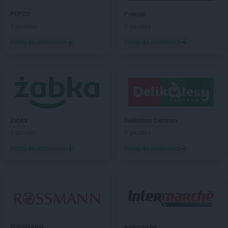
max ELEKTRO
Czyżew
PEPCO
Pokusa
1 gazetka
1 gazetka
max ELEKTRO
Dąbrowa Białostocka
max ELEKTRO
Dębica
Dodaj do ulubionych
Dodaj do ulubionych
max ELEKTRO
Dębno
max ELEKTRO
Debrzno
max ELEKTRO
Dobczyce
max ELEKTRO
Dobiegniew
max ELEKTRO
Dobrodzień
max ELEKTRO
Dobrzyca
Żabka
Delikatesy Centrum
max ELEKTRO
Dubiecko
2 gazetki
1 gazetka
max ELEKTRO
Dukla
Dodaj do ulubionych
Dodaj do ulubionych
max ELEKTRO
Dynów
max ELEKTRO
Działdowo
max ELEKTRO
Działoszyn
max ELEKTRO
Dzierzgoń
max ELEKTRO
Dzierżysław
max ELEKTRO
Ełk
ROSSMANN
Intermarche