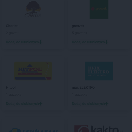
max ELEKTRO
Biłgoraj
max ELEKTRO
Bisztynek
max ELEKTRO
Blachownia
max ELEKTRO
Bochnia
Chorten
groszek
max ELEKTRO
Bodzentyn
2 gazetki
5 gazetek
max ELEKTRO
Bolesławiec
Dodaj do ulubionych
Dodaj do ulubionych
max ELEKTRO
Brańsk
max ELEKTRO
Brodnica
max ELEKTRO
Brusy
max ELEKTRO
Brzeg
max ELEKTRO
Brzostek
max ELEKTRO
Brzozów
max ELEKTRO
Busko-Zdrój
Hitpol
max ELEKTRO
max ELEKTRO
Bychawa
1 gazetka
1 gazetka
max ELEKTRO
Bystrzyca Kłodzka
Dodaj do ulubionych
Dodaj do ulubionych
max ELEKTRO
Bytów
max ELEKTRO
Chełm
max ELEKTRO
Chełmno