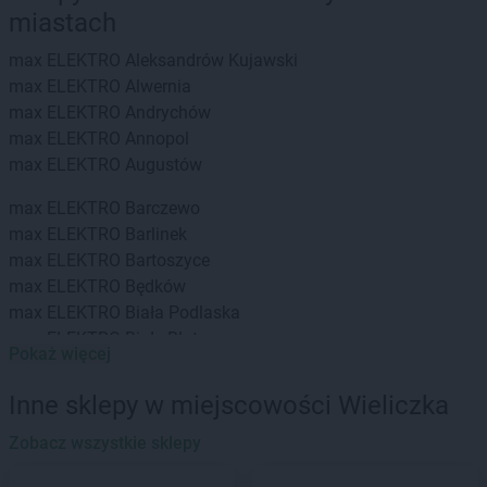
miastach
max ELEKTRO
Aleksandrów Kujawski
max ELEKTRO
Alwernia
max ELEKTRO
Andrychów
max ELEKTRO
Annopol
max ELEKTRO
Augustów
max ELEKTRO
Barczewo
max ELEKTRO
Barlinek
max ELEKTRO
Bartoszyce
max ELEKTRO
Będków
max ELEKTRO
Biała Podlaska
max ELEKTRO
Białe Błota
Pokaż więcej
max ELEKTRO
Białystok
max ELEKTRO
Biecz
Inne sklepy w miejscowości Wieliczka
max ELEKTRO
Bielsko
max ELEKTRO
Zobacz wszystkie sklepy
Bielsko-Biała
max ELEKTRO
Bieruń