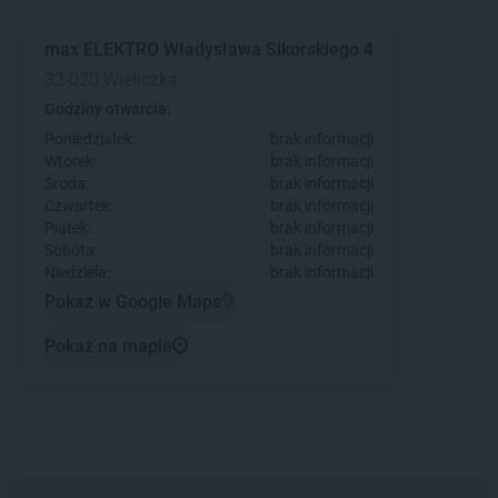
max ELEKTRO
Władysława Sikorskiego 4
32-020 Wieliczka
Godziny otwarcia:
Poniedziałek:
brak informacji
Wtorek:
brak informacji
Środa:
brak informacji
Czwartek:
brak informacji
Piątek:
brak informacji
Sobota:
brak informacji
Niedziela:
brak informacji
Pokaż w Google Maps
Pokaż na mapie