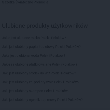
Gazetka Świąteczne Promocje
max ELEKTRO
Knurów
max ELEKTRO
Kock
max ELEKTRO
Kolbuszowa
max ELEKTRO
Koło
Ulubione produkty użytkowników
max ELEKTRO
Konopiska
max ELEKTRO
Końskie
Jakie jest ulubione mleko Polek i Polaków?
max ELEKTRO
Kościerzyna
max ELEKTRO
Kostrzyn
Jaki jest ulubiony papier toaletowy Polek i Polaków?
max ELEKTRO
Koszęcin
Jaka jest ulubiona woda Polek i Polaków?
max ELEKTRO
Koźmin Wielkopolski
max ELEKTRO
Kozy
Jakie są ulubione płatki owsiane Polek i Polaków?
max ELEKTRO
Kraków
Jaki jest ulubiony środek do WC Polek i Polaków?
max ELEKTRO
Kraśnik
max ELEKTRO
Krasnystaw
Jaki jest ulubiony żel pod prysznic Polek i Polaków?
max ELEKTRO
Krobia
Jaki jest ulubiony szampon Polek i Polaków?
max ELEKTRO
Krośniewice
max ELEKTRO
Krosno
Jaki jest ulubiony ręcznik papierowy Polek i Polaków?
max ELEKTRO
Krotoszyn
max ELEKTRO
Krynica-Zdrój