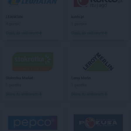
max ELEKTRO
Chmielnik
max ELEKTRO
Chodzież
max ELEKTRO
Chorzele
LEWIATAN
kakto.pl
max ELEKTRO
Chorzów
4 gazetki
1 gazetka
max ELEKTRO
Ciechanów
Dodaj do ulubionych
Dodaj do ulubionych
max ELEKTRO
Ciechanowiec
max ELEKTRO
Ciechocinek
max ELEKTRO
Cieszyn
max ELEKTRO
Ciężkowice
max ELEKTRO
Czarna Białostocka
max ELEKTRO
Czarne
Stokrotka Market
Leroy Merlin
max ELEKTRO
Czarnków
1 gazetka
1 gazetka
max ELEKTRO
Czarny Dunajec
max ELEKTRO
Czechowice-Dziedzice
Dodaj do ulubionych
Dodaj do ulubionych
max ELEKTRO
Czersk
max ELEKTRO
Czerwionka-Leszczyny
max ELEKTRO
Częstochowa
max ELEKTRO
Człopa
max ELEKTRO
Czudec