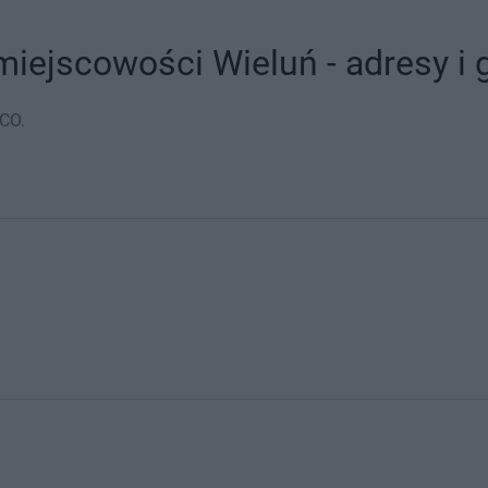
iejscowości Wieluń - adresy i 
PCO.