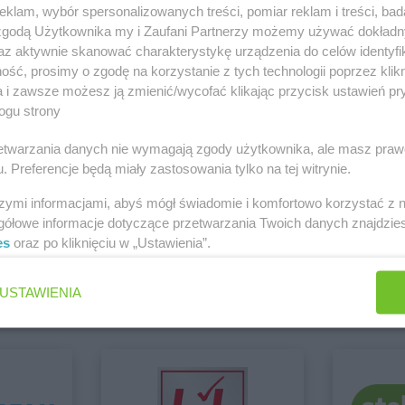
klam, wybór spersonalizowanych treści, pomiar reklam i treści, bad
PEPCO
Bolesławiec
PEPCO
Brze
 zgodą Użytkownika my i Zaufani Partnerzy możemy używać dokład
PEPCO
Bolszewo
PEPCO
Brze
az aktywnie skanować charakterystykę urządzenia do celów identyfi
PEPCO
Borek Wielkopolski
PEPCO
Brze
 Wieluń
ść, prosimy o zgodę na korzystanie z tych technologii poprzez klikn
Zobacz wszystkie sklepy
a i zawsze możesz ją zmienić/wycofać klikając przycisk ustawień pr
PEPCO
Ciechanów
PEPCO
Czar
ogu strony
PEPCO
Ciechocinek
PEPCO
Czc
PEPCO
Cieszyn
PEPCO
Czec
rzetwarzania danych nie wymagają zgody użytkownika, ale masz praw
PEPCO
Czaplinek
PEPCO
Czel
. Preferencje będą miały zastosowania tylko na tej witrynie.
PEPCO
Czarna
PEPCO
Czer
szymi informacjami, abyś mógł świadomie i komfortowo korzystać z
PEPCO
Czarna Białostocka
PEPCO
Czer
gółowe informacje dotyczące przetwarzania Twoich danych znajdzi
o
PEPCO
Czarnków
PEPCO
Czer
Euro Sklep
Chorten
es
oraz po kliknięciu w „Ustawienia”.
5 gazetek
2 gazetki
kowe
PEPCO
Dębowa
PEPCO
Draw
PEPCO
Debrzno
PEPCO
Drez
ch
Dodaj do ulubionych
Dodaj do
USTAWIENIA
PEPCO
Dobczyce
PEPCO
Drob
PEPCO
Dobra
PEPCO
Drze
PEPCO
Dobre Miasto
PEPCO
Dusz