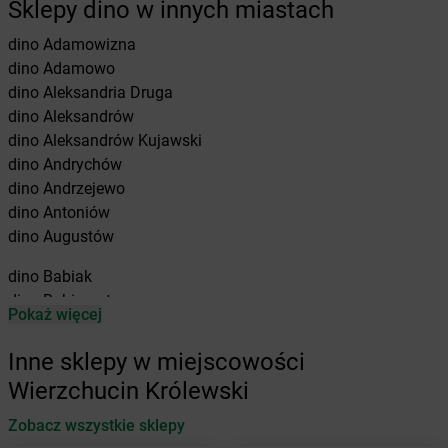
Sklepy dino w innych miastach
dino
Adamowizna
dino
Adamowo
dino
Aleksandria Druga
dino
Aleksandrów
dino
Aleksandrów Kujawski
dino
Andrychów
dino
Andrzejewo
dino
Antoniów
dino
Augustów
dino
Babiak
dino
Babimost
Pokaż więcej
dino
Baborów
dino
Baboszewo
Inne sklepy w miejscowości
dino
Baćkowice
Wierzchucin Królewski
dino
Baczyna
dino
Bądkowo
Zobacz wszystkie sklepy
dino
Bądkowo Kościelne