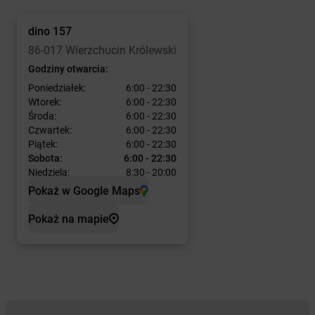
dino
157
86-017 Wierzchucin Królewski
Godziny otwarcia:
Poniedziałek:
6:00 - 22:30
Wtorek:
6:00 - 22:30
Środa:
6:00 - 22:30
Czwartek:
6:00 - 22:30
Piątek:
6:00 - 22:30
Sobota:
6:00 - 22:30
Niedziela:
8:30 - 20:00
Pokaż w Google Maps
Pokaż na mapie