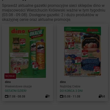
Sprawdź aktualne gazetki promocyjne sieci sklepów dino w
miejscowości Wierzchucin Królewski ważne w tym tygodniu
(03.08 - 09.08). Dostępne gazetki: 2 i dużo produktów w
okazyjnej cenie oraz aktualne promocje.
NOWA!
dino
dino
Weekendowe okazje
Najbliżej Ciebie
OSTATNI DZIEŃ!
DO KOŃCA 3 DNI
07.08 - 08.08
7
05.08 - 11.08
68