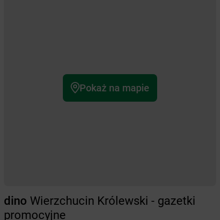
Pokaż na mapie
dino
Wierzchucin Królewski - gazetki
promocyjne